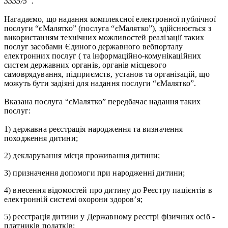
3335/5”.
Нагадаємо, що надання комплексної електронної публічної
послуги “єМалятко” (послуга “єМалятко”), здійснюється з
використанням технічних можливостей реалізації таких
послуг засобами Єдиного державного вебпорталу
електронних послуг ( та інформаційно-комунікаційних
систем державних органів, органів місцевого
самоврядування, підприємств, установ та організацій, що
можуть бути задіяні для надання послуги “єМалятко”.
Вказана послуга “єМалятко” передбачає надання таких
послуг:
1) державна реєстрація народження та визначення
походження дитини;
2) декларування місця проживання дитини;
3) призначення допомоги при народженні дитини;
4) внесення відомостей про дитину до Реєстру пацієнтів в
електронній системі охорони здоров’я;
5) реєстрація дитини у Державному реєстрі фізичних осіб -
платників податків;