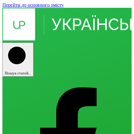
Перейти до основного змісту
Пошук статей...