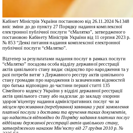
Кабінет Міністрів України постановою від 26.11.2024 №1348
вніс зміни до до пункту 27 Порядку надання комплексної
електронної публічної послуги “єМалятко”, затвердженого
постановою Кабінету Міністрів України від 11 серпня 2023 р.
№ 853 “Деякі питання надання комплексної електронної
публічної послуги “єМалятко”.
Відтепер за результатами надання послуг в рамках послуги
“єМалятко” посадова особа відділу державної реєстрації
актів цивільного стану видає свідоцтво про народження та у
разі потреби витяг з Державного реєстру актів цивільного
стану громадян про народження із зазначенням відомостей
про батька відповідно до частини першої статті 135
Сімейного кодексу України у відділі державної реєстрації
актів цивільного стану або надсилає до закладу охорони
здоров’я/центру надання адміністративних послуг чи
за
місцем проживання (перебування) заявника у разі замовлення
платної послуги з доставки та вручення таких документів,
що надається відповідно до Порядку надання платних послуг
відділами державної реєстрації актів цивільного стану,
затвердженого наказом Мін’юсту від 27 грудня 2010 р. №