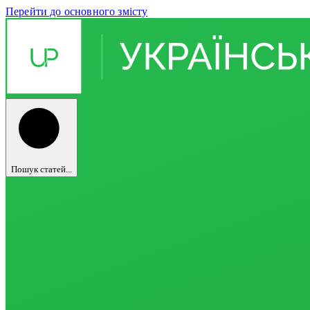
Перейти до основного змісту
Пошук статей...