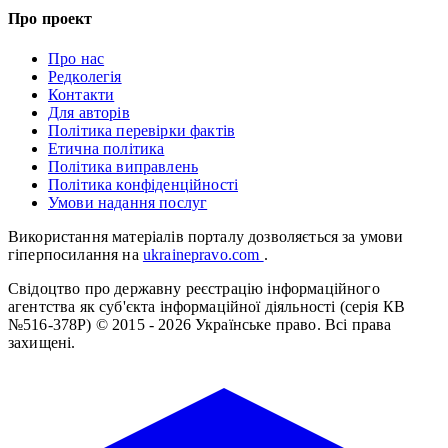
Про проект
Про нас
Редколегія
Контакти
Для авторів
Політика перевірки фактів
Етична політика
Політика виправлень
Політика конфіденційності
Умови надання послуг
Використання матеріалів порталу дозволяється за умови
гіперпосилання на
ukrainepravo.com
.
Свідоцтво про державну реєстрацію інформаційного
агентства як суб'єкта інформаційної діяльності (серія КВ
№516-378Р)
© 2015 - 2026 Українське право. Всі права
захищені.