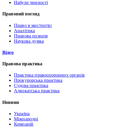
Набули чинності
Правовий погляд
Право в мистецтві
Аналітика
Правова позиція
Наукова думка
Відео
Правова практика
Практика правоохоронних органів
Прокурорська практика
Судова практика
Адвокатська практика
Новини
Україна
Міжнародні
Компаній