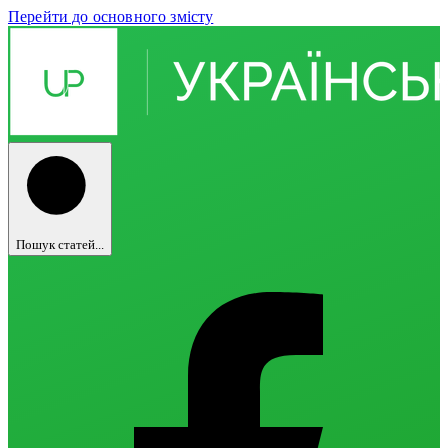
Перейти до основного змісту
Пошук статей...