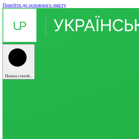
Перейти до основного змісту
Пошук статей...