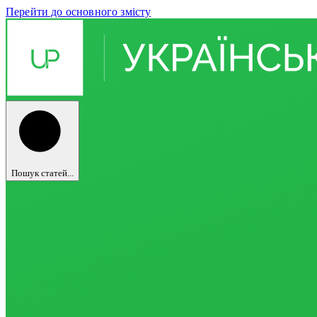
Перейти до основного змісту
Пошук статей...