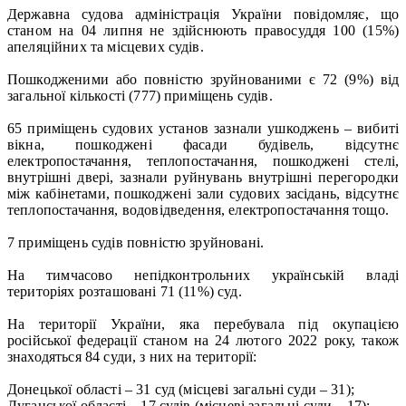
Державна судова адміністрація України повідомляє, що
станом на 04 липня не здійснюють правосуддя 100 (15%)
апеляційних та місцевих судів.
Пошкодженими або повністю зруйнованими є 72 (9%) від
загальної кількості (777) приміщень судів.
65 приміщень судових установ зазнали ушкоджень – вибиті
вікна, пошкоджені фасади будівель, відсутнє
електропостачання, теплопостачання, пошкоджені стелі,
внутрішні двері, зазнали руйнувань внутрішні перегородки
між кабінетами, пошкоджені зали судових засідань, відсутнє
теплопостачання, водовідведення, електропостачання тощо.
7 приміщень судів повністю зруйновані.
На тимчасово непідконтрольних українській владі
територіях розташовані 71 (11%) суд.
На території України, яка перебувала під окупацією
російської федерації станом на 24 лютого 2022 року, також
знаходяться 84 суди, з них на території:
Донецької області – 31 суд (місцеві загальні суди – 31);
Луганської області – 17 судів (місцеві загальні суди – 17);