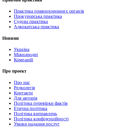
Практика правоохоронних органів
Прокурорська практика
Судова практика
Адвокатська практика
Новини
Україна
Міжнародні
Компаній
Про проект
Про нас
Редколегія
Контакти
Для авторів
Політика перевірки фактів
Етична політика
Політика виправлень
Політика конфіденційності
Умови надання послуг