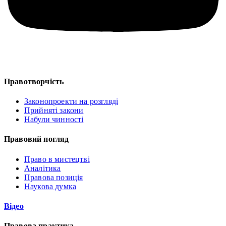
Правотворчість
Законопроекти на розгляді
Прийняті закони
Набули чинності
Правовий погляд
Право в мистецтві
Аналітика
Правова позиція
Наукова думка
Відео
Правова практика