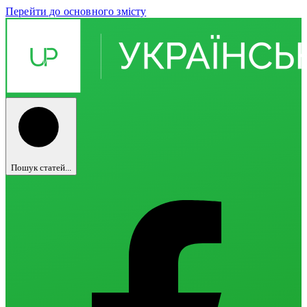
Перейти до основного змісту
Пошук статей...