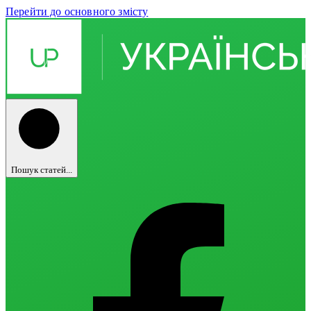
Перейти до основного змісту
Пошук статей...