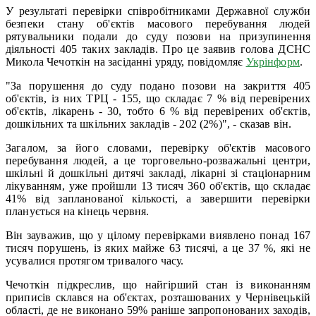
У результаті перевірки співробітниками Державної служби
безпеки стану об'єктів масового перебування людей
рятувальники подали до суду позови на призупинення
діяльності 405 таких закладів. Про це заявив голова ДСНС
Микола Чечоткін на засіданні уряду, повідомляє
Укрінформ
.
"За порушення до суду подано позови на закриття 405
об'єктів, із них ТРЦ - 155, що складає 7 % від перевірених
об'єктів, лікарень - 30, тобто 6 % від перевірених об'єктів,
дошкільних та шкільних закладів - 202 (2%)", - сказав він.
Загалом, за його словами, перевірку об'єктів масового
перебування людей, а це торговельно-розважальні центри,
шкільні й дошкільні дитячі закладі, лікарні зі стаціонарним
лікуванням, уже пройшли 13 тисяч 360 об'єктів, що складає
41% від запланованої кількості, а завершити перевірки
планується на кінець червня.
Він зауважив, що у цілому перевірками виявлено понад 167
тисяч порушень, із яких майже 63 тисячі, а це 37 %, які не
усувалися протягом тривалого часу.
Чечоткін підкреслив, що найгірший стан із виконанням
приписів склався на об'єктах, розташованих у Чернівецькій
області, де не виконано 59% раніше запропонованих заходів,