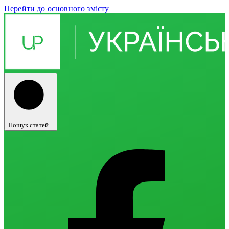
Перейти до основного змісту
Пошук статей...