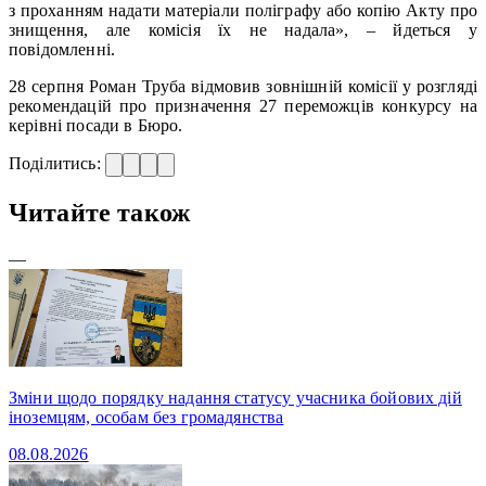
з проханням надати матеріали поліграфу або копію Акту про
знищення, але комісія їх не надала», – йдеться у
повідомленні.
28 серпня Роман Труба відмовив зовнішній комісії у розгляді
рекомендацій про призначення 27 переможців конкурсу на
керівні посади в Бюро.
Поділитись:
Читайте також
—
Зміни щодо порядку надання статусу учасника бойових дій
іноземцям, особам без громадянства
08.08.2026