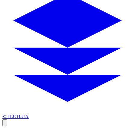
© IT.OD.UA