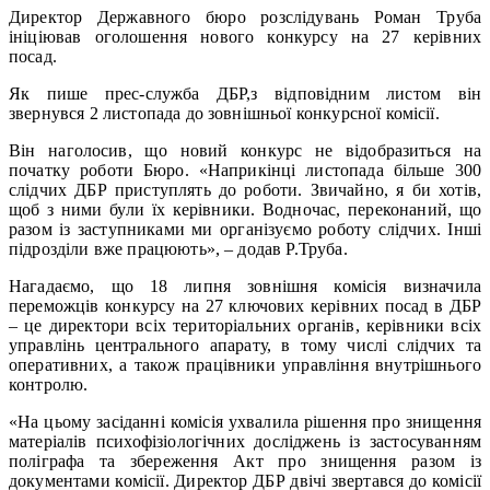
Директор Державного бюро розслідувань Роман Труба
ініціював оголошення нового конкурсу на 27 керівних
посад.
Як пише прес-служба ДБР,з відповідним листом він
звернувся 2 листопада до зовнішньої конкурсної комісії.
Він наголосив, що новий конкурс не відобразиться на
початку роботи Бюро. «Наприкінці листопада більше 300
слідчих ДБР приступлять до роботи. Звичайно, я би хотів,
щоб з ними були їх керівники. Водночас, переконаний, що
разом із заступниками ми організуємо роботу слідчих. Інші
підрозділи вже працюють», – додав Р.Труба.
Нагадаємо, що 18 липня зовнішня комісія визначила
переможців конкурсу на 27 ключових керівних посад в ДБР
– це директори всіх територіальних органів, керівники всіх
управлінь центрального апарату, в тому числі слідчих та
оперативних, а також працівники управління внутрішнього
контролю.
«На цьому засіданні комісія ухвалила рішення про знищення
матеріалів психофізіологічних досліджень із застосуванням
поліграфа та збереження Акт про знищення разом із
документами комісії. Директор ДБР двічі звертався до комісії