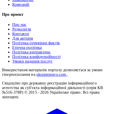
Компаній
Про проект
Про нас
Редколегія
Контакти
Для авторів
Політика перевірки фактів
Етична політика
Політика виправлень
Політика конфіденційності
Умови надання послуг
Використання матеріалів порталу дозволяється за умови
гіперпосилання на
ukrainepravo.com
.
Свідоцтво про державну реєстрацію інформаційного
агентства як суб'єкта інформаційної діяльності (серія КВ
№516-378Р)
© 2015 - 2026 Українське право. Всі права
захищені.