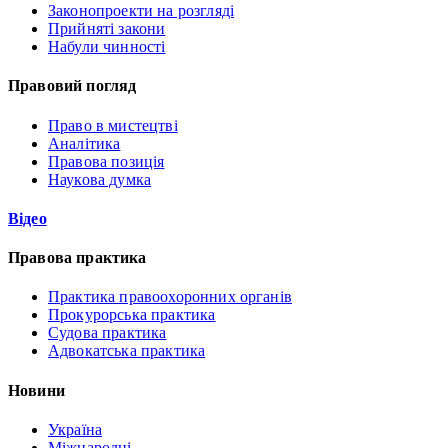
Законопроекти на розгляді
Прийняті закони
Набули чинності
Правовий погляд
Право в мистецтві
Аналітика
Правова позиція
Наукова думка
Відео
Правова практика
Практика правоохоронних органів
Прокурорська практика
Судова практика
Адвокатська практика
Новини
Україна
Міжнародні