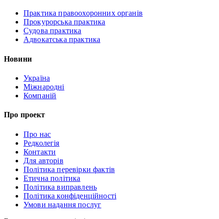
Практика правоохоронних органів
Прокурорська практика
Судова практика
Адвокатська практика
Новини
Україна
Міжнародні
Компаній
Про проект
Про нас
Редколегія
Контакти
Для авторів
Політика перевірки фактів
Етична політика
Політика виправлень
Політика конфіденційності
Умови надання послуг