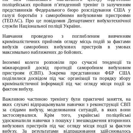
поліцейських пройшов п’ятиденний тренінг із залученням
представників Федерального бюро розслідування США у
галузі боротьби з саморобними вибуховими пристроями
(TEDAC). Про це повідомив Департамент вибухотехнічної
служби Національної поліції України.
Навчання проведено з поглибленим вивченням
криміналістичних прийомів огляду місць подій за фактами
вибухів саморобних вибухових пристроїв в умовах
максимально наближених до бойових.
Іноземні колеги розповіли про сучасні тенденції та
міжнародний досвід протидії саморобним вибуховим
пристроям (СВП). Зокрема представники ФБР США
поділилися досвідом під час організації та порядку збору
криміналістичної інформації під час огляду місця події за
фактом вибуху.
Важливою частиною тренінгу були практичні заняття, на
яких слухачі відпрацьовували навички з реконструкції СВП
за слідами вибуху, моделювання ситуацій, в яких вони
застосовувалися. Крім того, українські поліцейські
удосконалили навички з пошуку і знешкодження вторинних
вибухових пристроїв під час огляду місця події за фактом
вибуху. За результатами відпрацювання здійснювалось