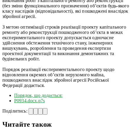
виконання робіт з капітального ремонту або реконструкції
(без зміни функціонального призначення) об’єктів будь-якого
класу наслідків (відповідальності), які пошкоджені внаслідок
збройної агресії.
З метою оптимізації строків реалізації проекту капітального
ремонту або реконструкції пошкодженого об’єкта в межах
експериментального проекту допускається одночасне
здійснення обстеження технічного стану, інженерних
вишукувань, розроблення та проведення експертизи
проектної документації та виконання демонтажних та
будівельних робіт.
Порядок реалізації експериментального проекту щодо
відновлення окремих об’єктів нерухомого майна,
пошкоджених внаслідок збройної агресії Російської
Федерації додається.
Порядок, що додається:
Р0934.docx.p7s
Поділитись:
Читайте також