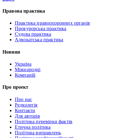
Правова практика
Практика правоохоронних органів
Прокурорська практика
Судова практика
Адвокатська практика
Новини
Україна
Міжнародні
Компаній
Про проект
Про нас
Редколегія
Контакти
Для авторів
Політика перевірки фактів
Етична політика
Політика виправлень