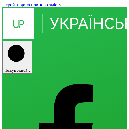
Перейти до основного змісту
Пошук статей...