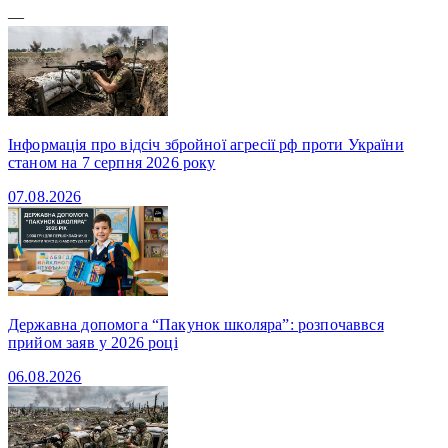
—
Інформація про відсіч збройної агресії рф проти України
станом на 7 серпня 2026 року
07.08.2026
Державна допомога “Пакунок школяра”: розпочаввся
прийом заяв у 2026 році
06.08.2026