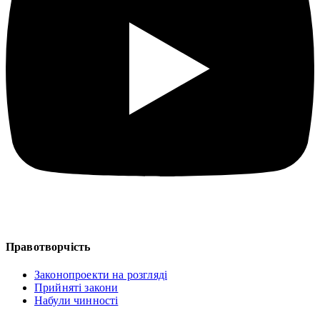
Правотворчість
Законопроекти на розгляді
Прийняті закони
Набули чинності