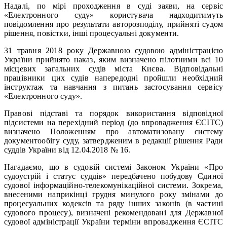
Надалі, по мірі проходження в суді заяви, на сервіс
«Електронного суду» користувача надходитимуть
повідомлення про результати авторозподілу, прийняті судом
рішення, повістки, інші процесуальні документи.
31 травня 2018 року Державною судовою адміністрацією
України прийнято наказ, яким визначено пілотними всі 10
місцевих загальних судів міста Києва. Відповідальні
працівники цих судів напередодні пройшли необхідний
інструктаж та навчання з питань застосування сервісу
«Електронного суду».
Правові підставі та порядок використання відповідної
підсистеми на перехідний період (до впровадження ЄСІТС)
визначено Положенням про автоматизовану систему
документообігу суду, затвердженим в редакції рішення Ради
суддів України від 12.04.2018 № 16.
Нагадаємо, що в судовій системі Законом України «Про
судоустрій і статус суддів» передбачено побудову Єдиної
судової інформаційно-телекомунікаційної системи. Зокрема,
внесеними наприкінці грудня минулого року змінами до
процесуальних кодексів та ряду інших законів (в частині
судового процесу), визначені рекомендовані для Державної
судової адміністрації України терміни впровадження ЄСІТС