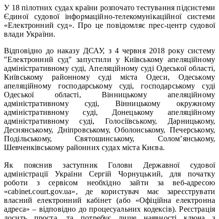
У 18 пілотних судах країни розпочато тестування підсистеми
Єдиної судової інформаційно-телекомунікаційної системи
«Електронний суд». Про це повідомляє прес-центр судової
влади України.
Відповідно до наказу ДСАУ, з 4 червня 2018 року систему
"Електронний суд" запустили у Київському апеляційному
адміністративному суді, Апеляційному суді Одеської області,
Київському районному суді міста Одеси, Одеському
апеляційному господарському суді, господарському суді
Одеської області, Вінницькому апеляційному
адміністративному суді, Вінницькому окружному
адміністративному суді, Донецькому апеляційному
адміністративному суді, Голосіївському, Дарницькому,
Деснянському, Дніпровському, Оболонському, Печерському,
Подільському, Святошинському, Солом’янському,
Шевченківському районних судах міста Києва.
Як пояснив заступник Голови Державної судової
адміністрації України Сергій Чорнуцький, для початку
роботи з сервісом необхідно зайти за веб-адресою
«cabinet.court.gov.ua», де користувач має зареєструвати
власний електронний кабінет (або «Офіційна електронна
адреса» – відповідно до процесуальних кодексів). Реєстрація
досить проста, та потребує лише наявності ключа з