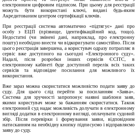
електронним цифровим підписом. При цьому для реєстрації
можуть бути використані ключі, видані будь-яким
Акредитованим центром сертифікації ключів.
При реєстрації система автоматично «підтягує» дані про
особу з ЕЦП (прізвище, ідентифікаційний код, тощо).
Недостатні (чи змінені дані, наприклад, про електронну
пошту) необхідно внести чи відкоригувати самостійно. Після
цього реєстрація завершена, а користувач одразу потрапляє в
сервіс вже доступного на сьогодні «Електронного суду».
Надалі, після розробки інших сервісів ЄСІТС, в
електронному кабінеті буде доступний перелік всіх таких
сервісів та відповідне посилання для можливого їх
використання.
Вже зараз можна скористатися можливістю подати заяву до
суду. Для цього слід перейти за посиланням «Заява».
Система для зручності запропонує наявні шаблони заяв,
якими користувач може за бажанням скористатися. Також
електронний суд надає можливість долучати в електронному
вигляді додатки в електронному вигляді, оплачувати судовий
збір. Після перевірки і формування заяви, відповідним
натисканням на необхідну кнопку підписуємо і відправляємо
заяву до суду.