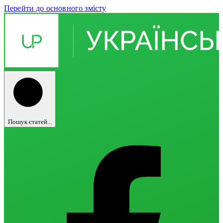
Перейти до основного змісту
Пошук статей...