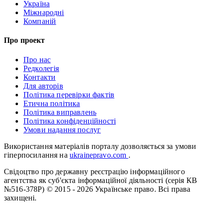
Україна
Міжнародні
Компаній
Про проект
Про нас
Редколегія
Контакти
Для авторів
Політика перевірки фактів
Етична політика
Політика виправлень
Політика конфіденційності
Умови надання послуг
Використання матеріалів порталу дозволяється за умови
гіперпосилання на
ukrainepravo.com
.
Свідоцтво про державну реєстрацію інформаційного
агентства як суб'єкта інформаційної діяльності (серія КВ
№516-378Р)
© 2015 - 2026 Українське право. Всі права
захищені.