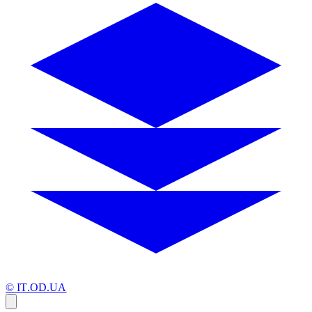
© IT.OD.UA