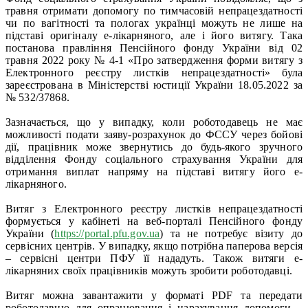
травня отримати допомогу по тимчасовій непрацездатності
чи по вагітності та пологах українці можуть не лише на
підставі оригіналу е-лікарняного, але і його витягу. Така
постанова правління Пенсійного фонду України від 02
травня 2022 року № 4-1 «Про затвердження форми витягу з
Електронного реєстру листків непрацездатності» була
зареєстрована в Міністерстві юстиції України 18.05.2022 за
№ 532/37868.
Зазначається, що у випадку, коли роботодавець не має
можливості подати заяву-розрахунок до ФССУ через бойові
дії, працівник може звернутись до будь-якого зручного
відділення Фонду соціального страхування України для
отримання виплат напряму на підставі витягу його е-
лікарняного.
Витяг з Електронного реєстру листків непрацездатності
формується у кабінеті на веб-порталі Пенсійного фонду
України (
https://portal.pfu.gov.ua
) та не потребує візиту до
сервісних центрів. У випадку, якщо потрібна паперова версія
– сервісні центри ПФУ її нададуть. Також витяги е-
лікарняних своїх працівників можуть зробити роботодавці.
Витяг можна завантажити у форматі PDF та передати
роботодавцю для опрацювання і нарахування допомоги –