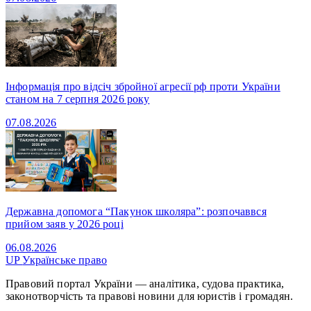
Інформація про відсіч збройної агресії рф проти України
станом на 7 серпня 2026 року
07.08.2026
Державна допомога “Пакунок школяра”: розпочаввся
прийом заяв у 2026 році
06.08.2026
UP
Українське право
Правовий портал України — аналітика, судова практика,
законотворчість та правові новини для юристів і громадян.