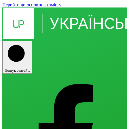
Перейти до основного змісту
Пошук статей...