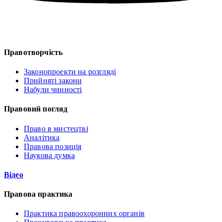
Правотворчість
Законопроекти на розгляді
Прийняті закони
Набули чинності
Правовий погляд
Право в мистецтві
Аналітика
Правова позиція
Наукова думка
Відео
Правова практика
Практика правоохоронних органів