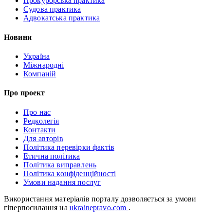
Прокурорська практика
Судова практика
Адвокатська практика
Новини
Україна
Міжнародні
Компаній
Про проект
Про нас
Редколегія
Контакти
Для авторів
Політика перевірки фактів
Етична політика
Політика виправлень
Політика конфіденційності
Умови надання послуг
Використання матеріалів порталу дозволяється за умови
гіперпосилання на
ukrainepravo.com
.