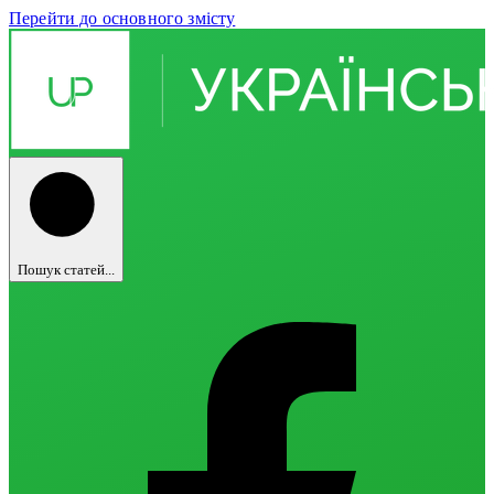
Перейти до основного змісту
Пошук статей...