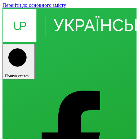
Перейти до основного змісту
Пошук статей...