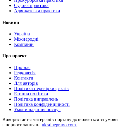
Прокурорська практика
Судова практика
Адвокатська практика
Новини
Україна
Міжнародні
Компаній
Про проект
Про нас
Редколегія
Контакти
Для авторів
Політика перевірки фактів
Етична політика
Політика виправлень
Політика конфіденційності
Умови надання послуг
Використання матеріалів порталу дозволяється за умови
гіперпосилання на
ukrainepravo.com
.