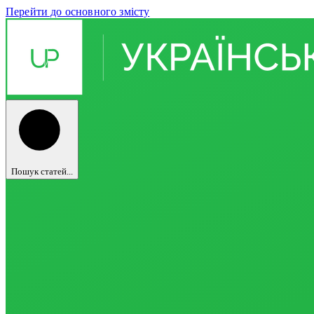
Перейти до основного змісту
Пошук статей...