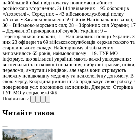
найбільший обмін від початку повномасштабного
російського вторгнення. Зі 144 звільнених – 95 оборонців
«Азовсталі». Серед них – 43 військовослужбовці полку
«Азов». ▪ Загалом звільнено 59 бійців Національної гвардії;
30 – Військово-морських сил; 28 – Збройних сил України; 17
– Державної прикордонної служби України; 9 –
Територіальної оборони; 1 – Національної поліції України. З
них 23 офіцери та 69 військовослужбовців сержантського та
старшинського складу. Найстаршому зі звільнених
виповнилось 65 років, наймолодшому – 19. ГУР МО
інформує, що звільнені українці мають важкі ушкодження:
вогнепальні та осколкові поранення, вибухові травми, опіки,
переломи, ампутації кінцівок, але зараз вони отримують
належну невідкладну медичну та психологічну допомогу. В
свою чергу, Координаційний штаб продовжує свою роботу з
повернення усіх полонених захисників. Джерело: Сторінка
ГУР МО у соцмережі ФБ
Поділитись:
Читайте також
—