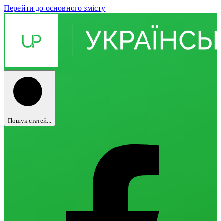
Перейти до основного змісту
Пошук статей...