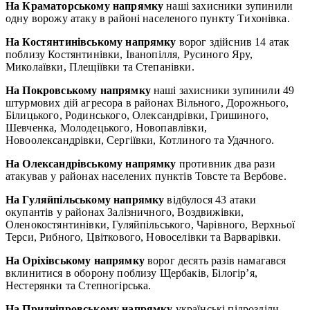
На Краматорському напрямку
наші захисники зупинили
одну ворожу атаку в районі населеного пункту Тихонівка.
На Костянтинівському напрямку
ворог здійснив 14 атак
поблизу Костянтинівки, Іванопілля, Русиного Яру,
Миколаївки, Плещіївки та Степанівки.
На Покровському напрямку
наші захисники зупинили 49
штурмових дій агресора в районах Вільного, Дорожнього,
Білицького, Родинського, Олександрівки, Гришиного,
Шевченка, Молодецького, Новопавлівки,
Новоолександрівки, Сергіївки, Котлиного та Удачного.
На Олександрівському напрямку
противник два рази
атакував у районах населених пунктів Товсте та Вербове.
На Гуляйпільському напрямку
відбулося 43 атаки
окупантів у районах Залізничного, Воздвижівки,
Оленокостянтинівки, Гуляйпільського, Чарівного, Верхньої
Терси, Рибного, Цвіткового, Новоселівки та Варварівки.
На Оріхівському напрямку
ворог десять разів намагався
вклинитися в оборону поблизу Щербаків, Білогір’я,
Нестерянки та Степногірська.
На Придніпровському напрямку
українські підрозділи