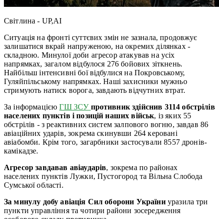
Світлина - UP,AI
Ситуація на фронті суттєвих змін не зазнала, продовжує
залишатися вкрай напруженою, на окремих ділянках -
складною. Минулої доби агресор атакував на усіх
напрямках, загалом відбулося 276 бойових зіткнень.
Найбільш інтенсивні бої відбулися на Покровському,
Гуляйпільському напрямках. Наші захисники мужньо
стримують натиск ворога, завдають відчутних втрат.
За інформацією
ГШ ЗСУ
противник здійснив 3114 обстрілів
населених пунктів і позицій наших військ
, із яких 55
обстрілів - з реактивних систем залпового вогню, завдав 86
авіаційних ударів, зокрема скинувши 264 керовані
авіабомби. Крім того, загарбники застосували 8557 дронів-
камікадзе.
Агресор завдавав авіаударів
, зокрема по районах
населених пунктів Лужки, Пустогород та Вільна Слобода
Сумської області.
За минулу добу авіація Сил оборони України
уразила три
пункти управління та чотири райони зосередження