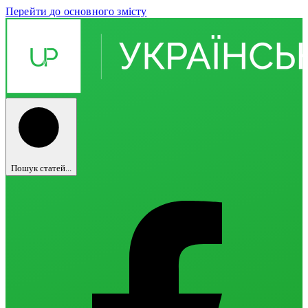
Перейти до основного змісту
Пошук статей...