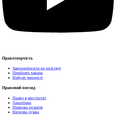
Правотворчість
Законопроекти на розгляді
Прийняті закони
Набули чинності
Правовий погляд
Право в мистецтві
Аналітика
Правова позиція
Наукова думка