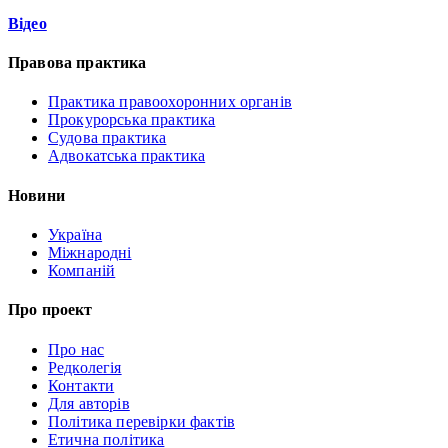
Відео
Правова практика
Практика правоохоронних органів
Прокурорська практика
Судова практика
Адвокатська практика
Новини
Україна
Міжнародні
Компаній
Про проект
Про нас
Редколегія
Контакти
Для авторів
Політика перевірки фактів
Етична політика