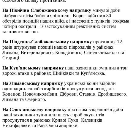
особового складу противника.
На Північно-Слобожанському напрямку
минулої доби
відбулося вісім бойових зіткнень. Ворог здійснив 80
обстрілів позицій наших військ і населених пунктів, зокрема
чотири обстріли - із застосуванням реактивних систем
залпового вогню.
На Південно-Слобожанському напрямку
противник 12
разів штурмував позиції наших підрозділів у районах
Лимана, Ветеринарного, Колодязного, Синельникового та
Стариці.
На Куп’янському напрямку
наші захисники зупинили три
ворожі атаки в районах Шийківки та Куп’янська.
На Лиманському напрямку
українські воїни відбили
одинадцять спроб загарбників просунутися неподалік
Копанок, Новомиколаївки, Діброви, Ставків, Дробишевого,
Лимана та Озерного.
На Слов’янському напрямку
протягом вчорашньої доби
наші захисники зупинили шість спроб окупантів
просунутися в районах Кривої Луки, Калеників,
Никифорівки та Рай-Олександрівки.