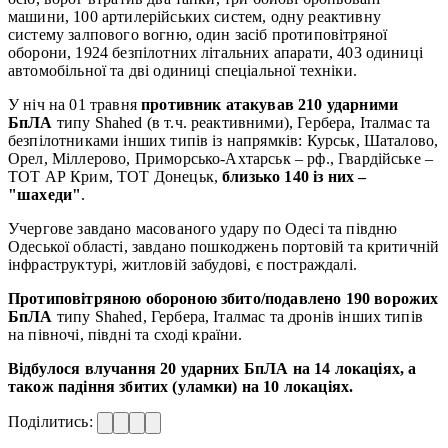
машини, 100 артилерійських систем, одну реактивну
систему залпового вогню, один засіб протиповітряної
оборони, 1924 безпілотних літальних апарати, 403 одиниці
автомобільної та дві одиниці спеціальної техніки.
У ніч на 01 травня
противник атакував 210 ударними
БпЛА
типу Shahed (в т.ч. реактивними), Гербера, Італмас та
безпілотниками інших типів із напрямків: Курськ, Шаталово,
Орел, Міллерово, Приморсько-Ахтарськ – рф., Гвардійське –
ТОТ АР Крим, ТОТ Донецьк,
близько 140 із них –
"шахеди"
.
Учергове завдано масованого удару по Одесі та півдню
Одеської області, завдано пошкоджень портовій та критичній
інфраструктурі, житловій забудові, є постраждалі.
Протиповітряною обороною збито/подавлено 190 ворожих
БпЛА
типу Shahed, Гербера, Італмас та дронів інших типів
на півночі, півдні та сході країни.
Відбулося влучання 20 ударних БпЛА на 14 локаціях, а
також падіння збитих (уламки) на 10 локаціях.
Поділитись: