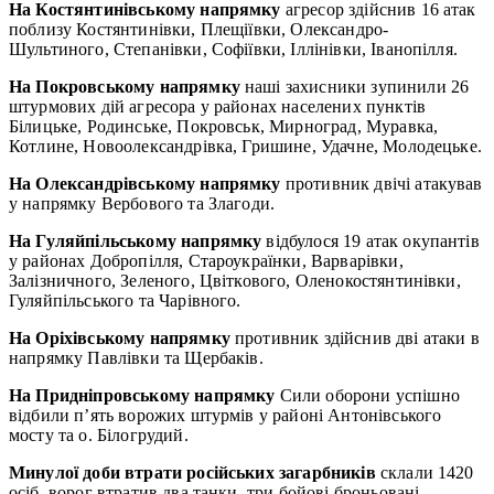
На Костянтинівському напрямку
агресор здійснив 16 атак
поблизу Костянтинівки, Плещіївки, Олександро-
Шультиного, Степанівки, Софіївки, Іллінівки, Іванопілля.
На Покровському напрямку
наші захисники зупинили 26
штурмових дій агресора у районах населених пунктів
Білицьке, Родинське, Покровськ, Мирноград, Муравка,
Котлине, Новоолександрівка, Гришине, Удачне, Молодецьке.
На Олександрівському напрямку
противник двічі атакував
у напрямку Вербового та Злагоди.
На Гуляйпільському напрямку
відбулося 19 атак окупантів
у районах Добропілля, Староукраїнки, Варварівки,
Залізничного, Зеленого, Цвіткового, Оленокостянтинівки,
Гуляйпільського та Чарівного.
На Оріхівському напрямку
противник здійснив дві атаки в
напрямку Павлівки та Щербаків.
На Придніпровському напрямку
Сили оборони успішно
відбили п’ять ворожих штурмів у районі Антонівського
мосту та о. Білогрудий.
Минулої доби втрати російських загарбників
склали 1420
осіб, ворог втратив два танки, три бойові броньовані