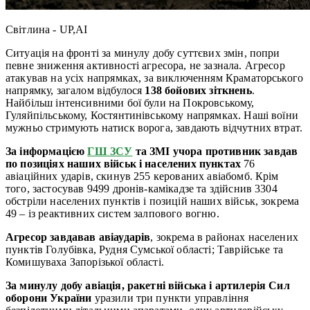
Світлина - UP,AI
Ситуація на фронті за минулу добу суттєвих змін, попри
певне зниження активності агресора, не зазнала. Агресор
атакував на усіх напрямках, за виключенням Краматорського
напрямку, загалом відбулося
138 бойових зіткнень
.
Найбільш інтенсивними бої були на Покровському,
Гуляйпільському, Костянтинівському напрямках. Наші воїни
мужньо стримують натиск ворога, завдають відчутних втрат.
За інформацією
ГШ ЗСУ
та ЗМІ учора противник завдав
по позиціях наших військ і населених пунктах
76
авіаційних ударів, скинув 255 керованих авіабомб. Крім
того, застосував 9499 дронів-камікадзе та здійснив 3304
обстріли населених пунктів і позицій наших військ, зокрема
49 – із реактивних систем залпового вогню.
Агресор завдавав авіаударів
, зокрема в районах населених
пунктів Голубівка, Рудня Сумської області; Таврійське та
Комишуваха Запорізької області.
За минулу добу авіація, ракетні війська і артилерія Сил
оборони України
уразили три пункти управління