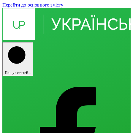
Перейти до основного змісту
Пошук статей...