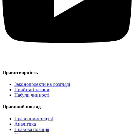
Правотворчість
Законопроекти на розгляді
Прийняті закони
Набули чинності
Правовий погляд
Право в мистецтві
Аналітика
Правова позиція