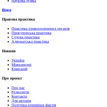
Наукова думка
Відео
Правова практика
Практика правоохоронних органів
Прокурорська практика
Судова практика
Адвокатська практика
Новини
Україна
Міжнародні
Компаній
Про проект
Про нас
Редколегія
Контакти
Для авторів
Політика перевірки фактів