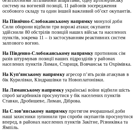
безпілотними літальними апаратами, одну артилерійську
систему на вогневій позиції, 11 районів зосередження
особового складу та один інший важливий об’єкт окупантів.
На Північно-Слобожанському напрямку
минулої доби
Сили оборони відбили три ворожі атаки; окупанти
здійснили 80 обстрілів позицій наших військ та населених
пунктів, зокрема 11 – із застосуванням реактивних систем
залпового вогню.
На Південно-Слобожанському напрямку
противник сім
разів штурмував позиції наших підрозділів у районах
населених пунктів Лиман, Стариця, Вовчанськ та Охрімівка.
На Куп’янському напрямку
агресор п’ять разів атакував в
бік Курилівки, Кіндрашівки та Новоплатонівки.
На Лиманському напрямку
українські воїни відбили шість
спроб загарбників просунутися у бік населених пунктів
Ставки, Дробишеве, Лиман, Діброва.
На Слов’янському напрямку
протягом вчорашньої доби
наші захисники зупинили три спроби окупантів просунутися
вперед, в районах населених пунктів Закітне, Різниківка та
Ямпіль.