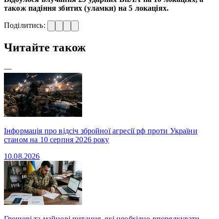
також падіння збитих (уламки) на 5 локаціях.
Поділитись:
Читайте також
—
Інформація про відсіч збройної агресії рф проти України
станом на 10 серпня 2026 року
10.08.2026
Грошові та майнові питання, які необхідно впорядкувати