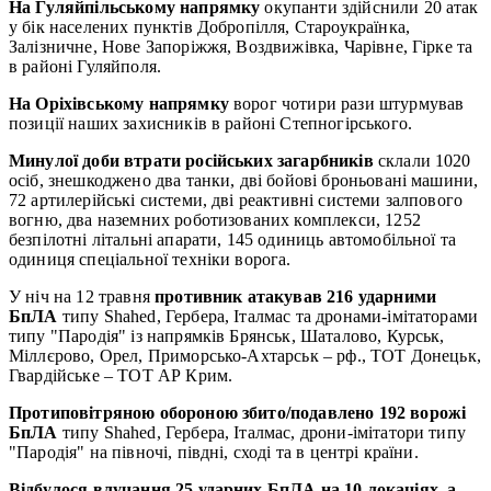
На Гуляйпільському напрямку
окупанти здійснили 20 атак
у бік населених пунктів Добропілля, Староукраїнка,
Залізничне, Нове Запоріжжя, Воздвижівка, Чарівне, Гірке та
в районі Гуляйполя.
На Оріхівському напрямку
ворог чотири рази штурмував
позиції наших захисників в районі Степногірського.
Минулої доби втрати російських загарбників
склали 1020
осіб, знешкоджено два танки, дві бойові броньовані машини,
72 артилерійські системи, дві реактивні системи залпового
вогню, два наземних роботизованих комплекси, 1252
безпілотні літальні апарати, 145 одиниць автомобільної та
одиниця спеціальної техніки ворога.
У ніч на 12 травня
противник атакував 216 ударними
БпЛА
типу Shahed, Гербера, Італмас та дронами-імітаторами
типу "Пародія" із напрямків Брянськ, Шаталово, Курськ,
Міллєрово, Орел, Приморсько-Ахтарськ – рф., ТОТ Донецьк,
Гвардійське – ТОТ АР Крим.
Протиповітряною обороною збито/подавлено 192 ворожі
БпЛА
типу Shahed, Гербера, Італмас, дрони-імітатори типу
"Пародія" на півночі, півдні, сході та в центрі країни.
Відбулося влучання 25 ударних БпЛА на 10 локаціях, а