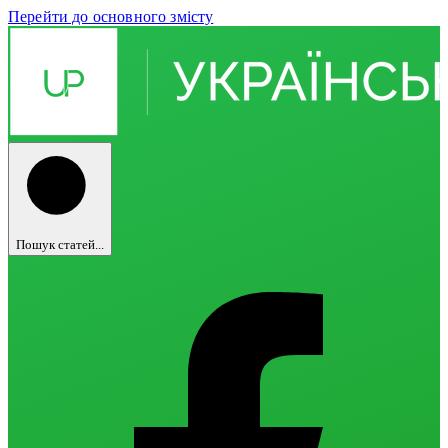
Перейти до основного змісту
Пошук статей...