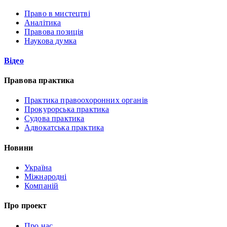
Право в мистецтві
Аналітика
Правова позиція
Наукова думка
Відео
Правова практика
Практика правоохоронних органів
Прокурорська практика
Судова практика
Адвокатська практика
Новини
Україна
Міжнародні
Компаній
Про проект
Про нас