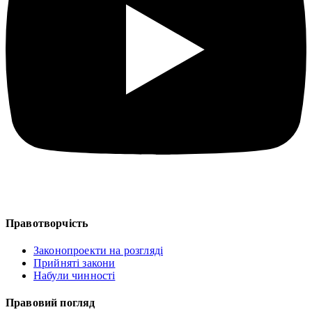
Правотворчість
Законопроекти на розгляді
Прийняті закони
Набули чинності
Правовий погляд