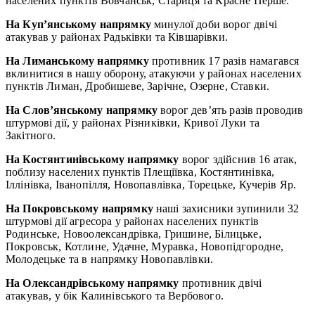
населених пунктів Вовчанськ, Стариця та Красне Перше.
На Куп’янському напрямку
минулої доби ворог двічі
атакував у районах Радьківки та Ківшарівки.
На Лиманському напрямку
противник 17 разів намагався
вклинитися в нашу оборону, атакуючи у районах населених
пунктів Лиман, Дробишеве, Зарічне, Озерне, Ставки.
На Слов’янському напрямку
ворог дев’ять разів проводив
штурмові дії, у районах Різниківки, Кривої Луки та
Закітного.
На Костянтинівському напрямку
ворог здійснив 16 атак,
поблизу населених пунктів Плещіївка, Костянтинівка,
Іллінівка, Іванопілля, Новопавлівка, Торецьке, Кучерів Яр.
На Покровському напрямку
наші захисники зупинили 32
штурмові дії агресора у районах населених пунктів
Родинське, Новоолександрівка, Гришине, Білицьке,
Покровськ, Котлине, Удачне, Муравка, Новопідгородне,
Молодецьке та в напрямку Новопавлівки.
На Олександрівському напрямку
противник двічі
атакував, у бік Калинівського та Вербового.