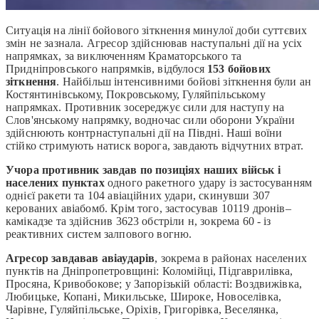
Ситуація на лінії бойового зіткнення минулої доби суттєвих
змін не зазнала. Агресор здійснював наступальні дії на усіх
напрямках, за виключенням Краматорського та
Придніпровського напрямків, відбулося
153 бойових
зіткнення
. Найбільш інтенсивними бойові зіткнення були ан
Костянтинівському, Покровському, Гуляйпільському
напрямках. Противник зосереджує сили для наступу на
Слов'янському напрямку, водночас сили оборони України
здійснюють контрнаступальні дії на Півдні. Наші воїни
стійко стримують натиск ворога, завдають відчутних втрат.
Учора противник завдав по позиціях наших військ і
населених пунктах
одного ракетного удару із застосуванням
однієї ракети та 104 авіаційних удари, скинувши 307
керованих авіабомб. Крім того, застосував 10119 дронів–
камікадзе та здійснив 3623 обстріли н, зокрема 60 - із
реактивних систем залпового вогню.
Агресор завдавав авіаударів
, зокрема в районах населених
пунктів на Дніпропетровщині: Коломійці, Підгаврилівка,
Просяна, Кривобокове; у Запорізькій області: Воздвижівка,
Любицьке, Копані, Микильське, Широке, Новоселівка,
Чарівне, Гуляйпільське, Оріхів, Григорівка, Веселянка,