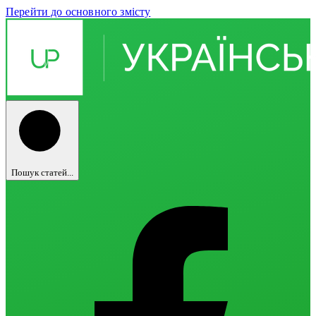
Перейти до основного змісту
Пошук статей...