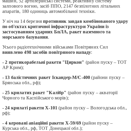
машин, 52 артилерійські системи, реактивну систему
залпового вогню, засіб ППО, 2147 безпілотних літальних
апаратів, 180 одиниць автомобільної техніки.
У ніч на 14 березня
противник завдав комбінованого удару
по об'єктах критичної інфраструктури України із
застосуванням ударних БпЛА, ракет наземного та
морського базування
.
Усього радіотехнічними військами Повітряних Сил
виявлено 498 засобів повітряного нападу
:
- 2 протикорабельні ракети "Циркон"
(район пуску – ТОТ
АР Крим);
- 13 балістичних ракет Іскандер-М/С-400
(райони пуску –
Брянська обл., рф);
- 25 крилатих ракет "Калібр"
(район пуску – акваторії
Чорного та Каспійського морів);
- 24 крилаті ракети Х-101
(район пуску – Вологодська обл.,
рф);
- 4 керовані авіаційні ракети Х-59/69
(район пуску –
Курська обл., рф, ТОТ Донецької обл.);