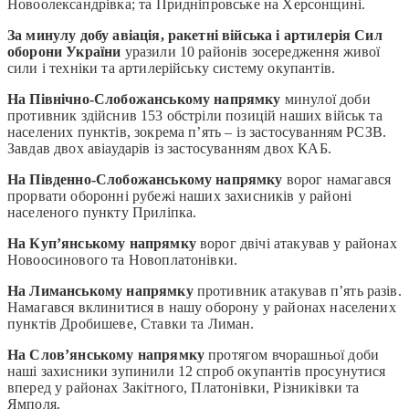
Новоолександрівка; та Придніпровське на Херсонщині.
За минулу добу авіація, ракетні війська і артилерія Сил
оборони України
уразили 10 районів зосередження живої
сили і техніки та артилерійську систему окупантів.
На Північно-Слобожанському напрямку
минулої доби
противник здійснив 153 обстріли позицій наших військ та
населених пунктів, зокрема п’ять – із застосуванням РСЗВ.
Завдав двох авіаударів із застосуванням двох КАБ.
На Південно-Слобожанському напрямку
ворог намагався
прорвати оборонні рубежі наших захисників у районі
населеного пункту Приліпка.
На Куп’янському напрямку
ворог двічі атакував у районах
Новоосинового та Новоплатонівки.
На Лиманському напрямку
противник атакував п’ять разів.
Намагався вклинитися в нашу оборону у районах населених
пунктів Дробишеве, Ставки та Лиман.
На Слов’янському напрямку
протягом вчорашньої доби
наші захисники зупинили 12 спроб окупантів просунутися
вперед у районах Закітного, Платонівки, Різниківки та
Ямполя.