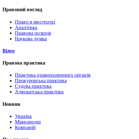
Правовий погляд
Право в мистецтві
Аналітика
Правова позиція
Наукова думка
Відео
Правова практика
Практика правоохоронних органів
Прокурорська практика
Судова практика
Адвокатська практика
Новини
Україна
Міжнародні
Компаній