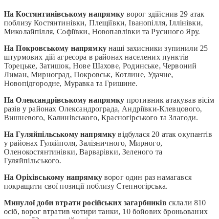
На Костянтинівському напрямку
ворог здійснив 29 атак
поблизу Костянтинівки, Плещіївки, Іванопілля, Іллінівки,
Миколайпілля, Софіївки, Новопавлівки та Русиного Яру.
На Покровському напрямку
наші захисники зупинили 25
штурмових дій агресора в районах населених пунктів
Торецьке, Затишок, Нове Шахове, Родинське, Червоний
Лиман, Мирноград, Покровськ, Котлине, Удачне,
Новопідгородне, Муравка та Гришине.
На Олександрівському напрямку
противник атакував вісім
разів у районах Олександрограда, Андріївки-Клевцового,
Вишневого, Калинівського, Красногірського та Злагоди.
На Гуляйпільському напрямку
відбулася 20 атак окупантів
у районах Гуляйполя, Залізничного, Мирного,
Оленокостянтинівки, Варварівки, Зеленого та
Гуляйпільського.
На Оріхівському напрямку
ворог один раз намагався
покращити свої позиції поблизу Степногірська.
Минулої доби втрати російських загарбників
склали 810
осіб, ворог втратив чотири танки, 10 бойових броньованих