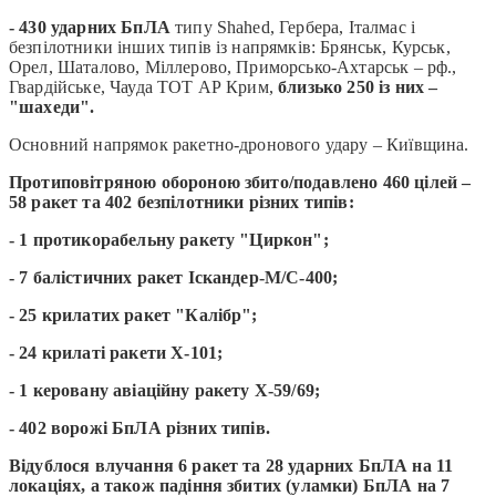
- 430 ударних БпЛА
типу Shahed, Гербера, Італмас і
безпілотники інших типів із напрямків: Брянськ, Курськ,
Орел, Шаталово, Міллерово, Приморсько-Ахтарськ – рф.,
Гвардійське, Чауда ТОТ АР Крим,
близько 250 із них –
"шахеди".
Основний напрямок ракетно-дронового удару – Київщина.
Протиповітряною обороною збито/подавлено 460 цілей –
58 ракет та 402 безпілотники різних типів:
- 1 протикорабельну ракету "Циркон";
- 7 балістичних ракет Іскандер-М/С-400;
- 25 крилатих ракет "Калібр";
- 24 крилаті ракети Х-101;
- 1 керовану авіаційну ракету Х-59/69;
- 402 ворожі БпЛА різних типів.
Відублося влучання 6 ракет та 28 ударних БпЛА на 11
локаціях, а також падіння збитих (уламки) БпЛА на 7