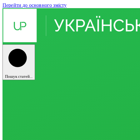
Перейти до основного змісту
Пошук статей...