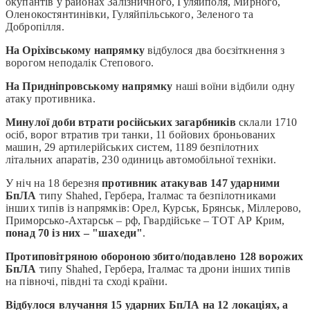
окупантів у районах Залізничного, Гуляйполя, Мирного,
Оленокостянтинівки, Гуляйпільського, Зеленого та
Добропілля.
На Оріхівському напрямку
відбулося два боєзіткнення з
ворогом неподалік Степового.
На Придніпровському напрямку
наші воїни відбили одну
атаку противника.
Минулої доби втрати російських загарбників
склали 1710
осіб, ворог втратив три танки, 11 бойових броньованих
машин, 29 артилерійських систем, 1189 безпілотних
літальних апаратів, 230 одиниць автомобільної техніки.
У ніч на 18 березня
противник атакував 147 ударними
БпЛА
типу Shahed, Гербера, Італмас та безпілотниками
інших типів із напрямків: Орел, Курськ, Брянськ, Міллерово,
Приморсько-Ахтарськ – рф, Гвардійське – ТОТ АР Крим,
понад 70 із них – "шахеди"
.
Протиповітряною обороною збито/подавлено 128 ворожих
БпЛА
типу Shahed, Гербера, Італмас та дрони інших типів
на півночі, півдні та сході країни.
Відбулося влучання 15 ударних БпЛА на 12 локаціях, а