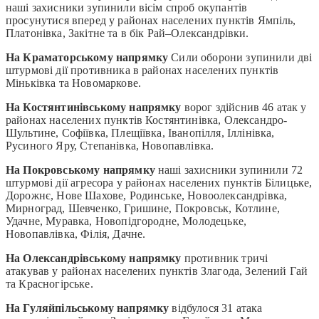
наші захисники зупинили вісім спроб окупантів
просунутися вперед у районах населених пунктів Ямпіль,
Платонівка, Закітне та в бік Рай–Олександрівки.
На Краматорському напрямку
Сили оборони зупинили дві
штурмові дії противника в районах населених пунктів
Міньківка та Новомаркове.
На Костянтинівському напрямку
ворог здійснив 46 атак у
районах населених пунктів Костянтинівка, Олександро-
Шультине, Софіївка, Плещіївка, Іванопілля, Іллінівка,
Русиного Яру, Степанівка, Новопавлівка.
На Покровському напрямку
наші захисники зупинили 72
штурмові дії агресора у районах населених пунктів Білицьке,
Дорожнє, Нове Шахове, Родинське, Новоолександрівка,
Мирноград, Шевченко, Гришине, Покровськ, Котлине,
Удачне, Муравка, Новопідгородне, Молодецьке,
Новопавлівка, Філія, Дачне.
На Олександрівському напрямку
противник тричі
атакував у районах населених пунктів Злагода, Зелений Гай
та Красногірське.
На Гуляйпільському напрямку
відбулося 31 атака