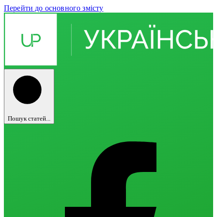
Перейти до основного змісту
Пошук статей...