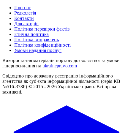
Про нас
Редколегія
Контакти
Для авторів
Політика перевірки фактів
Етична політика
Політика виправлень
Політика конфіденційності
Умови надання послуг
Використання матеріалів порталу дозволяється за умови
гіперпосилання на
ukrainepravo.com
.
Свідоцтво про державну реєстрацію інформаційного
агентства як суб'єкта інформаційної діяльності (серія КВ
№516-378Р)
© 2015 - 2026 Українське право. Всі права
захищені.