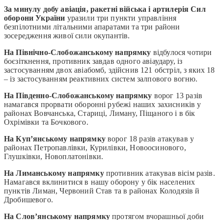
За минулу добу авіація, ракетні війська і артилерія Сил
оборони України
уразили три пункти управління
безпілотними літальними апаратами та три райони
зосередження живої сили окупантів.
На Північно-Слобожанському напрямку
відбулося чотири
боєзіткнення, противник завдав одного авіаудару, із
застосуванням двох авіабомб, здійснив 121 обстріл, з яких 18
– із застосуванням реактивних систем залпового вогню.
На Південно-Слобожанському напрямку
ворог 13 разів
намагався прорвати оборонні рубежі наших захисників у
районах Вовчанська, Стариці, Лиману, Піщаного і в бік
Охрімівки та Бочкового.
На Куп’янському напрямку
ворог 18 разів атакував у
районах Петропавлівки, Курилівки, Новоосинового,
Глушківки, Новоплатонівки.
На Лиманському напрямку
противник атакував вісім разів.
Намагався вклинитися в нашу оборону у бік населених
пунктів Лиман, Червоний Став та в районах Колодязів й
Дробишевого.
На Слов’янському напрямку
протягом вчорашньої доби