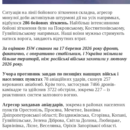
Ситуація на лінії бойового зіткнення складна, агресор
минулої доби активізував штурмові дії на усіх напрямках,
відбулося
286 бойових зіткнень.
Найбільш інтенсивними
бойові зіткнення були на Покровському, Костянтинівському,
Гуляйпільському напрямках. Наші воїни мужньо стримують
натиск ворога, завдають відчутних втрат.
За оцінкою ISW станом на 17 березня 2026 року фронт,
фактично, є оперативно стабільним, і Україна звільнила
більше території, ніж російські війська захопили у лютому
2026 року.
Учора противник завдав по позиціях нашщих військ і
населених пунктах
78 авіаційних ударів, скинув 257
керованих авіабомб. Крім того, застосував 7466 дронів-
камікадзе та здійснив 3722 обстріли, зокрема 227 – із
реактивних систем залпового вогню.
Агресор завдавав авіаударів
, зокрема в районах населених
пунктів Орестопіль, Просяна, Мечетне, Іванівка
Дніпропетровської області; Воздвижівська, Єгорівка, Копані,
Гуляйпільське, Зелена Діброва, Світла Долина, Любицьке,
Барвінівка, Лісне, Веселянка, Оріхів Запорізької області.