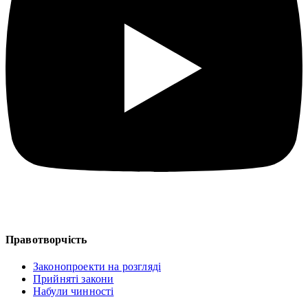
Правотворчість
Законопроекти на розгляді
Прийняті закони
Набули чинності