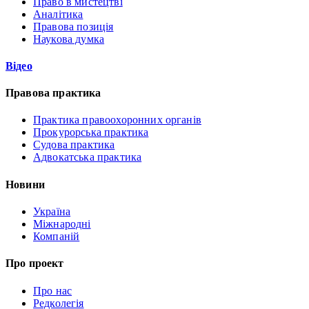
Право в мистецтві
Аналітика
Правова позиція
Наукова думка
Відео
Правова практика
Практика правоохоронних органів
Прокурорська практика
Судова практика
Адвокатська практика
Новини
Україна
Міжнародні
Компаній
Про проект
Про нас
Редколегія