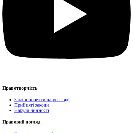
Правотворчість
Законопроекти на розгляді
Прийняті закони
Набули чинності
Правовий погляд