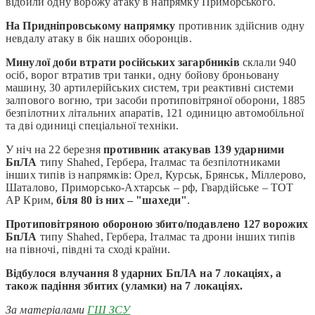
відбили одну ворожу атаку в напрямку Приморського.
На Придніпровському напрямку
противник здійснив одну
невдалу атаку в бік наших оборонців.
Минулої доби втрати російських загарбників
склали 940
осіб, ворог втратив три танки, одну бойову броньовану
машину, 30 артилерійських систем, три реактивні системи
залпового вогню, три засоби протиповітряної оборони, 1885
безпілотних літальних апаратів, 121 одиницю автомобільної
та дві одиниці спеціальної техніки.
У ніч на 22 березня
противник атакував 139 ударними
БпЛА
типу Shahed, Гербера, Італмас та безпілотниками
інших типів із напрямків: Орел, Курськ, Брянськ, Міллерово,
Шаталово, Приморсько-Ахтарськ – рф, Гвардійське – ТОТ
АР Крим,
біля 80 із них – "шахеди"
.
Протиповітряною обороною збито/подавлено 127 ворожих
БпЛА
типу Shahed, Гербера, Італмас та дрони інших типів
на півночі, півдні та сході країни.
Відбулося влучання 8 ударних БпЛА на 7 локаціях, а
також падіння збитих (уламки) на 7 локаціях.
За матеріалами
ГШ ЗСУ