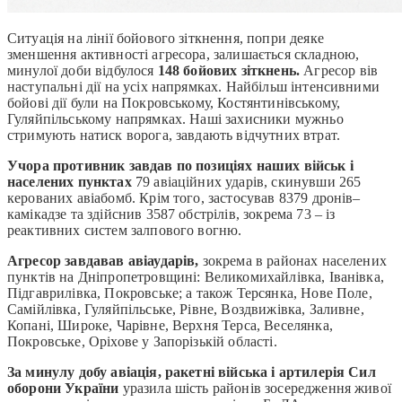
Ситуація на лінії бойового зіткнення, попри деяке
зменшення активності агресора, залишається складною,
минулої доби відбулося
148 бойових зіткнень.
Агресор вів
наступальні дії на усіх напрямках. Найбільш інтенсивними
бойові дії були на Покровському, Костянтинівському,
Гуляйпільському напрямках. Наші захисники мужньо
стримують натиск ворога, завдають відчутних втрат.
Учора противник завдав по позиціях наших військ і
населених пунктах
79 авіаційних ударів, скинувши 265
керованих авіабомб. Крім того, застосував 8379 дронів–
камікадзе та здійснив 3587 обстрілів, зокрема 73 – із
реактивних систем залпового вогню.
Агресор завдавав авіаударів,
зокрема в районах населених
пунктів на Дніпропетровщині: Великомихайлівка, Іванівка,
Підгаврилівка, Покровське; а також Терсянка, Нове Поле,
Самійлівка, Гуляйпільське, Рівне, Воздвижівка, Заливне,
Копані, Широке, Чарівне, Верхня Терса, Веселянка,
Покровське, Оріхове у Запорізькій області.
За минулу добу авіація, ракетні війська і артилерія Сил
оборони України
уразила шість районів зосередження живої