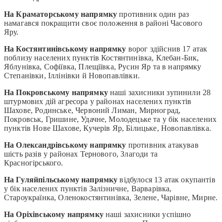
На Краматорському напрямку
противник один раз
намагався покращити своє положення в районі Часового
Яру.
На Костянтинівському напрямку
ворог здійснив 17 атак
поблизу населених пунктів Костянтинівка, Клебан-Бик,
Яблунівка, Софіївка, Плещіївка, Русин Яр та в напрямку
Степанівки, Іллінівки й Новопавлівки.
На Покровському напрямку
наші захисники зупинили 28
штурмових дій агресора у районах населених пунктів
Шахове, Родинське, Червоний Лиман, Мирноград,
Покровськ, Гришине, Удачне, Молодецьке та у бік населених
пунктів Нове Шахове, Кучерів Яр, Білицьке, Новопавлівка.
На Олександрівському напрямку
противник атакував
шість разів у районах Тернового, Злагоди та
Красногірського.
На Гуляйпільському напрямку
відбулося 13 атак окупантів
у бік населених пунктів Залізничне, Варварівка,
Староукраїнка, Оленокостянтинівка, Зелене, Чарівне, Мирне.
На Оріхівському напрямку
наші захисники успішно