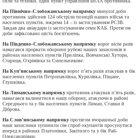
сили та техніки, один пункт управління БпЛА противника.
На Північно–Слобожанському напрямку
минулої доби
противник здійснив 124 обстріли позицій наших військ та
населених пунктів, зокрема 14 – із застосуванням РСЗВ.
Завдав два авіаудари із застосуванням семи КАБ. Протягом
доби зафіксовано шість боєзіткнень.
На Південно–Слобожанському напрямку
ворог вісім разів
намагався прорвати оборонні рубежі наших захисників в
районах населених пунктів Приліпка, Вовчанські Хутори,
Стариця, Охрімівка та Синельникове.
На Куп’янському напрямку
ворог п’ять разів атакував в бік
населених пунктів Петропавлівка, Курилівка, Піщане,
Глушківка.
На Лиманському напрямку
противник атакував п’ять разів,
намагався вклинитися в нашу оборону, атакуючи в районі
Середнього та у бік населених пунктів Лиман, Ставки й
Діброва.
На Слов’янському напрямку
протягом вчорашньої доби
наші захисники зупинили сім спроб окупантів просунутися
вперед в районах Платонівки, Закітного та у бік Рай-
Олександрівки.