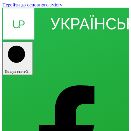
Перейти до основного змісту
Пошук статей...