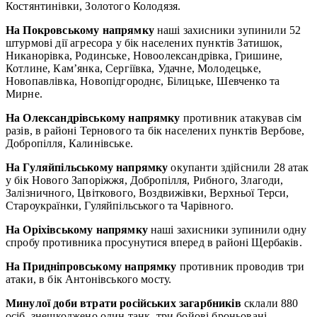
Костянтинівки, Золотого Колодязя.
На Покровському напрямку
наші захисники зупинили 52
штурмові дії агресора у бік населених пунктів Затишок,
Никанорівка, Родинське, Новоолександрівка, Гришине,
Котлине, Кам’янка, Сергіївка, Удачне, Молодецьке,
Новопавлівка, Новопідгороднє, Білицьке, Шевченко та
Мирне.
На Олександрівському напрямку
противник атакував сім
разів, в районі Тернового та бік населених пунктів Вербове,
Добропілля, Калинівське.
На Гуляйпільському напрямку
окупанти здійснили 28 атак
у бік Нового Запоріжжя, Добропілля, Рибного, Злагоди,
Залізничного, Цвіткового, Воздвижівки, Верхньої Терси,
Староукраїнки, Гуляйпільського та Чарівного.
На Оріхівському напрямку
наші захисники зупинили одну
спробу противника просунутися вперед в районі Щербаків.
На Придніпровському напрямку
противник проводив три
атаки, в бік Антонівського мосту.
Минулої доби втрати російських загарбників
склали 880
осіб, знешкоджено один танк, три бойові броньовані