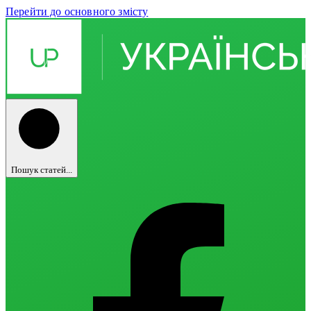
Перейти до основного змісту
Пошук статей...