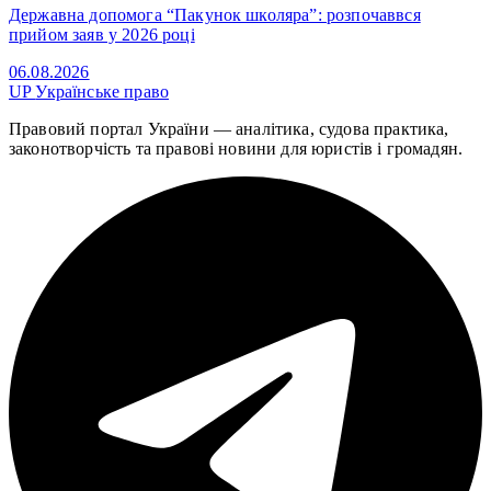
Державна допомога “Пакунок школяра”: розпочаввся
прийом заяв у 2026 році
06.08.2026
UP
Українське право
Правовий портал України — аналітика, судова практика,
законотворчість та правові новини для юристів і громадян.