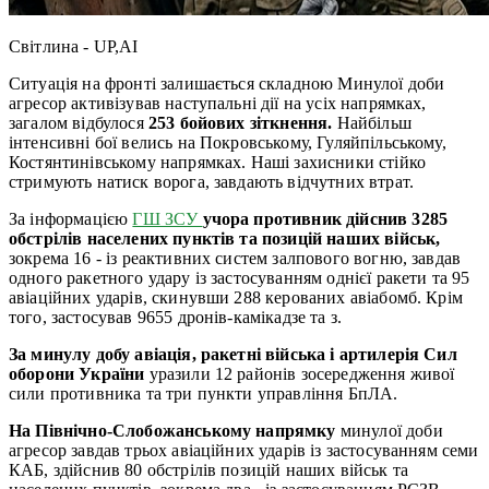
Світлина - UP,AI
Ситуація на фронті залишається складною Минулої доби
агресор активізував наступальні дії на усіх напрямках,
загалом відбулося
253 бойових зіткнення.
Найбільш
інтенсивні бої велись на Покровському, Гуляйпільському,
Костянтинівському напрямках. Наші захисники стійко
стримують натиск ворога, завдають відчутних втрат.
За інформацією
ГШ ЗСУ
учора противник дійснив 3285
обстрілів населених пунктів та позицій наших військ,
зокрема 16 - із реактивних систем залпового вогню, завдав
одного ракетного удару із застосуванням однієї ракети та 95
авіаційних ударів, скинувши 288 керованих авіабомб. Крім
того, застосував 9655 дронів-камікадзе та з.
За минулу добу авіація, ракетні війська і артилерія Сил
оборони України
уразили 12 районів зосередження живої
сили противника та три пункти управління БпЛА.
На Північно-Слобожанському напрямку
минулої доби
агресор завдав трьох авіаційних ударів із застосуванням семи
КАБ, здійснив 80 обстрілів позицій наших військ та