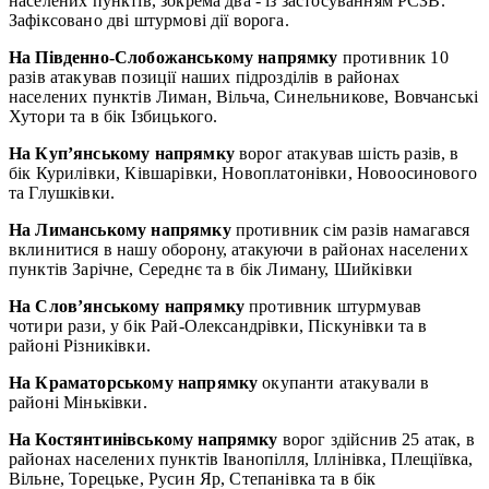
населених пунктів, зокрема два - із застосуванням РСЗВ.
Зафіксовано дві штурмові дії ворога.
На Південно-Слобожанському напрямку
противник 10
разів атакував позиції наших підрозділів в районах
населених пунктів Лиман, Вільча, Синельникове, Вовчанські
Хутори та в бік Ізбицького.
На Куп’янському напрямку
ворог атакував шість разів, в
бік Курилівки, Ківшарівки, Новоплатонівки, Новоосинового
та Глушківки.
На Лиманському напрямку
противник сім разів намагався
вклинитися в нашу оборону, атакуючи в районах населених
пунктів Зарічне, Середнє та в бік Лиману, Шийківки
На Слов’янському напрямку
противник штурмував
чотири рази, у бік Рай-Олександрівки, Піскунівки та в
районі Різниківки.
На Краматорському напрямку
окупанти атакували в
районі Міньківки.
На Костянтинівському напрямку
ворог здійснив 25 атак, в
районах населених пунктів Іванопілля, Іллінівка, Плещіївка,
Вільне, Торецьке, Русин Яр, Степанівка та в бік