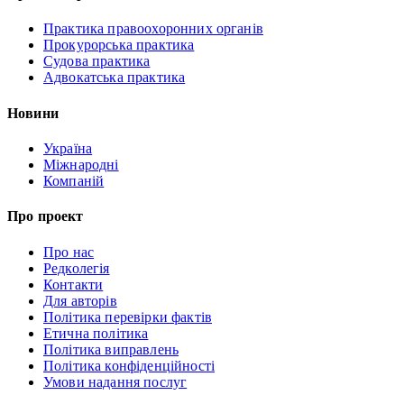
Практика правоохоронних органів
Прокурорська практика
Судова практика
Адвокатська практика
Новини
Україна
Міжнародні
Компаній
Про проект
Про нас
Редколегія
Контакти
Для авторів
Політика перевірки фактів
Етична політика
Політика виправлень
Політика конфіденційності
Умови надання послуг