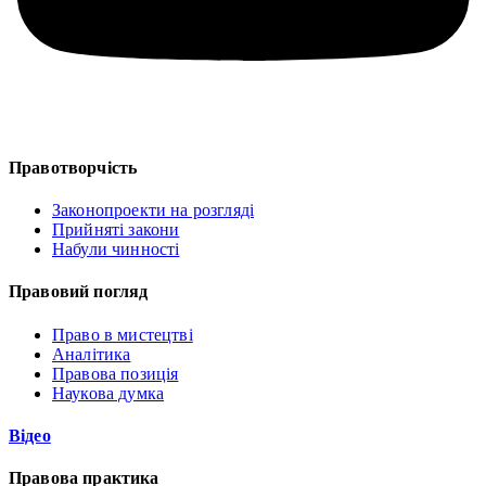
Правотворчість
Законопроекти на розгляді
Прийняті закони
Набули чинності
Правовий погляд
Право в мистецтві
Аналітика
Правова позиція
Наукова думка
Відео
Правова практика