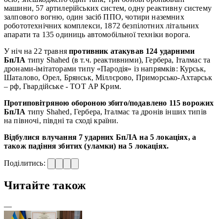
машини, 57 артилерійських систем, одну реактивну систему
залпового вогню, один засіб ППО, чотири наземних
робототехнічних комплекси, 1872 безпілотних літальних
апарати та 135 одиниць автомобільної техніки ворога.
У ніч на 22 травня
противник атакував 124 ударними
БпЛА
типу Shahed (в т.ч. реактивними), Гербера, Італмас та
дронами-імітаторами типу «Пародія» із напрямків: Курськ,
Шаталово, Орел, Брянськ, Міллєрово, Приморсько-Ахтарськ
– рф, Гвардійське - ТОТ АР Крим.
Протиповітряною обороною збито/подавлено 115 ворожих
БпЛА
типу Shahed, Гербера, Італмас та дронів інших типів
на півночі, півдні та сході країни.
Відбулися влучання 7 ударних БпЛА на 5 локаціях, а
також падіння збитих (уламки) на 5 локаціях.
Поділитись:
Читайте також
—