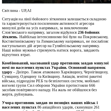
Світлина - UP,AI
Ситуація на лінії бойового зіткнення залишається складною
та характеризується посиленням активності агресора
минулої доби на усіх напрямках, за виключенням
Слов'янського напрямку, загалом відбулося
236 бойових
зіткнень
. Найбільш інтенсивними бої були на Покровському,
Костянтинівському та Лиманському напрямках, не послабляє
наступальних дій агресор на Гуляйпільському напрямку.
Наші воїни мужньо стримують натиск ворога, завдають
відчутних втрат.
Комбінований, масований удар противник завдав минулої
ночі по населених пунктах України.
Основний напрямок
удару
– Дніпро. Також атаковано Харківщину, Чернігівщину,
Сумщину, Одещину та Київщину. Авіація, зенітні ракетні
війська, підрозділи РЕБ та безпілотних систем, мобільні
вогневі групи Сил оборони України протистояли 666
засобам повітряного нападу. На жаль не обійшлося без
жертв, руйнувань.
Учора противник завдав по позиціях наших військ і
населених пунктах
86 авіаційних ударів, скинувши 261