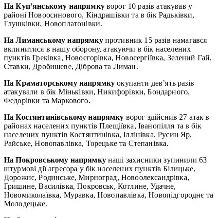
На Куп’янському напрямку
ворог 10 разів атакував у
районі Новоосинового, Кіндрашівки та в бік Радьківки,
Глушківки, Новоплатонівки.
На Лиманському напрямку
противник 15 разів намагався
вклинитися в нашу оборону, атакуючи в бік населених
пунктів Греківка, Новоєгорівка, Новосергіївка, Зелений Гай,
Ставки, Дробишеве, Діброва та Лиман.
На Краматорському напрямку
окупанти дев’ять разів
атакували в бік Міньківки, Никифорівки, Бондарного,
Федорівки та Маркового.
На Костянтинівському напрямку
ворог здійснив 27 атак в
районах населених пунктів Плещіївка, Іванопілля та в бік
населених пунктів Костянтинівка, Іллінівка, Русин Яр,
Райське, Новопавлівка, Торецьке та Степанівка.
На Покровському напрямку
наші захисники зупинили 63
штурмові дії агресора у бік населених пунктів Білицьке,
Дорожнє, Родинське, Мирноград, Новоолександрівка,
Гришине, Василівка, Покровськ, Котлине, Удачне,
Новомиколаївка, Муравка, Новопавлівка, Новопідгороднє та
Молодецьке.