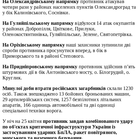
На Олександрівському напрямку
противник атакував
чотири рази у районах населених пунктів Олександроград та
у бік Калинівського, Соснівки.
На Гуляйпільському напрямку
відбулося 14 атак окупантів
у районах Добропілля, Цвіткове, Прилуки,
Оленокостянтинівка, Гуляйпільське, Зелене, Святопетрівка.
На Оріхівському напрямку
наші захисники зупинили дві
спроби противника просунутися вперед, в бік в
Приморського та в районі Степового.
На Придніпровському напрямку
противник здійснив п’ять
штурмових дії в бік Антонівського мосту, о. Білогрудий, о.
Круглик.
Минулої доби втрати російських загарбників
склали 1230
осіб. Також знешкоджено 13 бойових броньованих машин,
29 артилерійських систем, 1257 безпілотних літальних
апаратів, 166 одиниць автомобільної та дві одиниці
спеціальної техніки ворога.
У ніч на 25 квітня
противник завдав комбінованого удару
по об'єктах критичної інфраструктури України із
застосуванням ударних БпЛА, ракет повітряного,
морського та наземного базування.