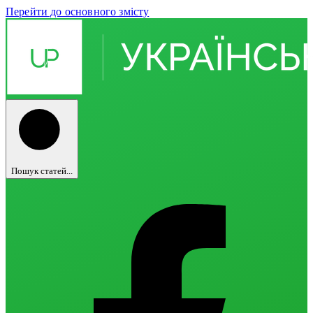
Перейти до основного змісту
Пошук статей...