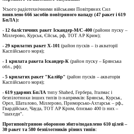
Усього радіотехнічними військами Повітряних Сил
виявлено 666 засобів повітряного нападу (47 ракет і 619
БпЛА):
-
12 балістичних ракет Іскандер-М/С-400
(райони пуску –
Міллерово, Курськ, Єйськ, рф, ТОТ АР Крим);
-
29 крилатих ракет Х-101
(район пусків – із акваторії
Каспійського моря);
-
1 крилата ракета Іскандер-К
(район пуску – Брянська
обл., рф);
-
5 крилатих ракет "Калібр"
(район пусків – акваторія
Каспійського моря);
-
619 ударних БпЛА
типу Shahed, Гербера, Італмас і
безпілотники інших типів із напрямків: Брянськ, Курськ,
Орел, Шаталово, Міллерово, Приморсько-Ахтарськ – рф.,
Гвардійське, Чауда, ТОТ АР Крим, близько 400 із них –
"шахеди".
Протиповітряною обороною збито/подавлено 610 цілей –
30 ракет та 580 безпілотників різних типів
: