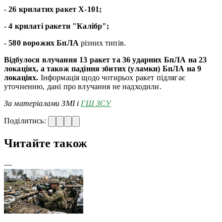
-
26 крилатих ракет Х-101;
- 4 крилаті ракети "Калібр";
- 580 ворожих БпЛА
різних типів.
Відбулося влучання 13 ракет та 36 ударних БпЛА на 23
локаціях, а також падіння збитих (уламки) БпЛА на 9
локаціях.
Інформація щодо чотирьох ракет підлягає
уточненню, дані про влучання не надходили.
За матеріалами ЗМІ і
ГШ ЗСУ
Поділитись:
Читайте також
—