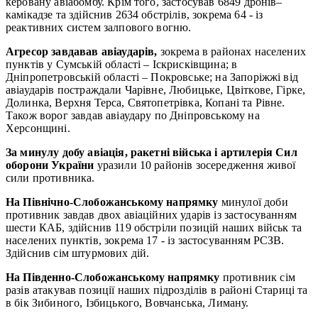
керовану авіабомбу. Крім того, застосував 6849 дронів–
камікадзе та здійснив 2634 обстрілів, зокрема 64 - із
реактивних систем залпового вогню.
Агресор завдавав авіаударів,
зокрема в районах населених
пунктів у Сумській області – Іскрисківщина; в
Дніпропетровській області – Покровське; на Запоріжжі від
авіаударів постраждали Чарівне, Любицьке, Цвіткове, Гірке,
Долинка, Верхня Терса, Святопетрівка, Копані та Рівне.
Також ворог завдав авіаудару по Дніпровському на
Херсонщині.
За минулу добу авіація, ракетні війська і артилерія Сил
оборони України
уразили 10 районів зосередження живої
сили противника.
На Північно-Слобожанському напрямку
минулої доби
противник завдав двох авіаційних ударів із застосуванням
шести КАБ, здійснив 119 обстріли позицій наших військ та
населених пунктів, зокрема 17 - із застосуванням РСЗВ.
Здійснив сім штурмових дій.
На Південно-Слобожанському напрямку
противник сім
разів атакував позиції наших підрозділів в районі Стариці та
в бік Зибиного, Ізбицького, Вовчанська, Лиману.