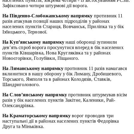
населених пунктів, зокрема чотири - із застосуванням РСЗВ.
Зафіксовано чотири штурмові дії ворога.
На Південно-Слобожанському напрямку
противник 11
разів атакував позиції наших підрозділів у районах
населених пунктів Стариця, Вовчанськ, Приліпка та у бік
Ізбицького, Тернової.
На Куп’янському напрямку
наші оборонці зупинили
дев’ять спроб ворога просунутися вперед в бік населених
пунктів Ківшарівка, Нова Кругляківка та у районах
Новоєгорівки, Голубівки, Піщаного.
На Лиманському напрямку
противник 11 разів намагався
вклинитися в нашу оборону у бік Лиману, Дробишевого,
Торського, Ямполя та в районах Колодязів, Ставків,
Шандриголового.
На Слов’янському напрямку
противник штурмував вісім
разів у бік населених пунктів Закітне, Каленики, Рай-
Олександрівка.
На Краматорському напрямку
ворог проводив три
наступальні дії в районах населених пунктів Федорівка
Друга та Міньківка.