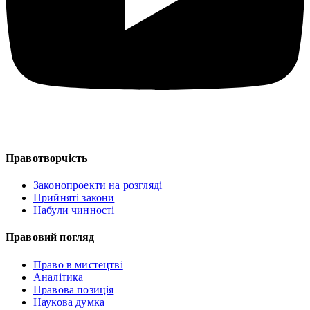
Правотворчість
Законопроекти на розгляді
Прийняті закони
Набули чинності
Правовий погляд
Право в мистецтві
Аналітика
Правова позиція
Наукова думка