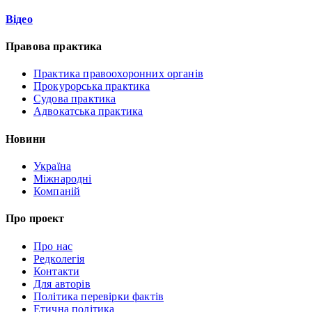
Відео
Правова практика
Практика правоохоронних органів
Прокурорська практика
Судова практика
Адвокатська практика
Новини
Україна
Міжнародні
Компаній
Про проект
Про нас
Редколегія
Контакти
Для авторів
Політика перевірки фактів
Етична політика