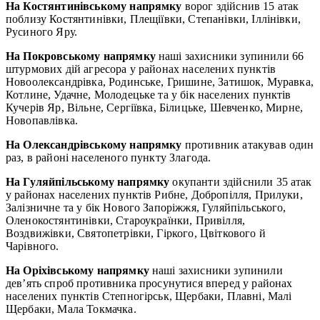
На Костянтинівському напрямку
ворог здійснив 15 атак
поблизу Костянтинівки, Плещіївки, Степанівки, Іллінівки,
Русиного Яру.
На Покровському напрямку
наші захисники зупинили 66
штурмових дій агресора у районах населених пунктів
Новоолександрівка, Родинське, Гришине, Затишок, Муравка,
Котлине, Удачне, Молодецьке та у бік населених пунктів
Кучерів Яр, Вільне, Сергіївка, Білицьке, Шевченко, Мирне,
Новопавлівка.
На Олександрівському напрямку
противник атакував один
раз, в районі населеного пункту Злагода.
На Гуляйпільському напрямку
окупанти здійснили 35 атак
у районах населених пунктів Рибне, Добропілля, Прилуки,
Залізничне та у бік Нового Запоріжжя, Гуляйпільського,
Оленокостянтинівки, Староукраїнки, Привілля,
Воздвижівки, Святопетрівки, Гіркого, Цвіткового й
Чарівного.
На Оріхівському напрямку
наші захисники зупинили
дев’ять спроб противника просунутися вперед у районах
населених пунктів Степногірськ, Щербаки, Плавні, Малі
Щербаки, Мала Токмачка.