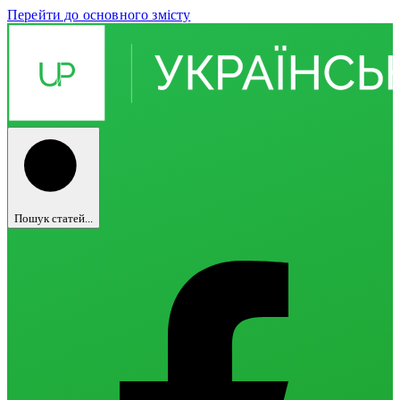
Перейти до основного змісту
Пошук статей...