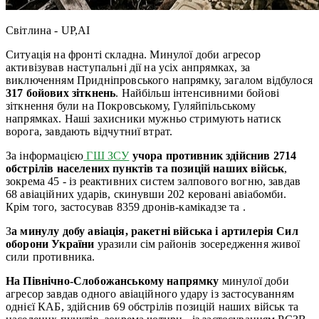
Світлина - UP,AI
Ситуація на фронті складна. Минулої доби агресор
активізував наступальні дії на усіх анпрямках, за
виключенням Придніпровського напрямку, загалом відбулося
317 бойових зіткнень
. Найбільш інтенсивними бойові
зіткнення були на Покровському, Гуляйпільському
напрямках. Наші захисники мужньо стримують натиск
ворога, завдають відчутниї втрат.
За інформацією
ГШ ЗСУ
учора противник здійснив 2714
обстрілів населених пунктів та позицій наших військ
,
зокрема 45 - із реактивних систем залпового вогню, завдав
68 авіаційних ударів, скинувши 202 керовані авіабомби.
Крім того, застосував 8359 дронів-камікадзе та .
З
а минулу добу авіація, ракетні війська і артилерія Сил
оборони України
уразили сім районів зосередження живої
сили противника.
На Північно-Слобожанському напрямку
минулої доби
агресор завдав одного авіаційного удару із застосуванням
однієї КАБ, здійснив 69 обстрілів позицій наших військ та