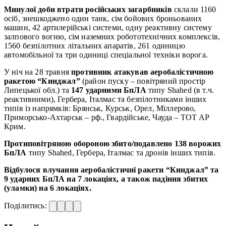
Минулої доби втрати російських загарбників
склали 1160
осіб, знешкоджено один танк, сім бойових броньованих
машин, 42 артилерійські системи, одну реактивну систему
залпового вогню, сім наземних робототехнічних комплексів,
1560 безпілотних літальних апаратів, 261 одиницю
автомобільної та три одиниці спеціальної техніки ворога.
У ніч на 28 травня
противник атакував аеробалістичною
ракетою “Кинджал”
(район пуску – повітряний простір
Липецької обл.) та
147 ударними БпЛА
типу Shahed (в т.ч.
реактивними), Гербера, Італмас та безпілотниками інших
типів із напрямків: Брянськ, Курськ, Орел, Міллерово,
Приморсько-Ахтарськ – рф., Гвардійське, Чауда – ТОТ АР
Крим.
Протиповітряною обороною збито/подавлено 138 ворожих
БпЛА
типу Shahed, Гербера, Італмас та дронів інших типів.
Відбулося влучання аеробалістичнї ракети “Кинджал” та
9 ударних БпЛА на 7 локаціях, а також падіння збитих
(уламки) на 6 локаціях.
Поділитись: