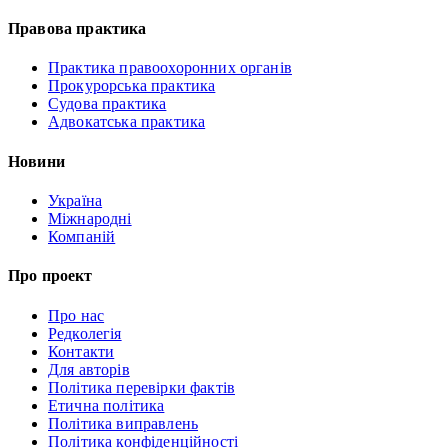
Правова практика
Практика правоохоронних органів
Прокурорська практика
Судова практика
Адвокатська практика
Новини
Україна
Міжнародні
Компаній
Про проект
Про нас
Редколегія
Контакти
Для авторів
Політика перевірки фактів
Етична політика
Політика виправлень
Політика конфіденційності