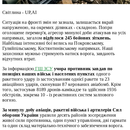
Світлина - UP,AI
Ситуація на фронті змін не зазнала, залишається вкрай
напруженою, на окремих ділянках - складною. Попри
оголошене перемир'я, агресор минулої доби атакував на усіх
напрямках, загалом
відбулося 245 бойових зіткнень.
Найбільш інтенсивні бої велись на Покровському,
Гуляйпільському, Костянтинівському напрямках. Наші
захисники мужньо стримують натиск ворога, завдають
відчутних втрат.
За інформацією
ГШ ЗСУ
учора противник завдав по
позиціях наших військ і населених пунктах
одного
ракетного удару із застосуванням однієї ракети та 23
авіаційних ударів, скинувши 87 керованих авіабомб. Крім
того, застосував 8189 дронів-камікадзе та здійснив 1936
обстрілів, зокрема 10 - із реактивних систем залпового
вогню.
За минулу добу авіація, ракетні війська і артилерія Сил
оборони України
уразили десять районів зосередження
живої сили противника, один пункт управління, дві гармати
та один склад матеріально-технічного забезпечення ворога.