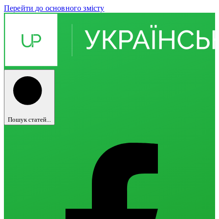
Перейти до основного змісту
Пошук статей...