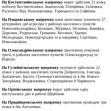
На Костянтинівському напрямку
ворог здійснив 21 атаку,
поблизу Костянтинівки, Іванопілля, Плещіївки, Іллінівки,
Русиного Яру, Новопавлівки, Торецького та Софіївки.
На Покровському напрямку
наші захисники зупинили 37
штурмових дій агресора у районах населених пунктів
Новоолександрівка, Білицьке, Муравка, Затишок, Іванівка,
Дорожнє, Родинське, Гришине, Котлине, Удачне,
Молодецьке, Новопідгородне та в напрямку Сергіївки,
Новопавлівки.
На Олександрівському напрямку
противник атакував
тричі, в районах населених пунктів Олександроград та
Вороне.
На Гуляйпільському напрямку
окупанти здійснили 22
атаки у районах населених пунктів Добропілля, Злагода,
Залізничне, Багате, Оленокостянтинівка та в бік Нового
Запоріжжя, Воздвижівки, Староукраїнки й Чарівного.
На Оріхівському напрямку
ворог здійснив одну
наступальну дію в районі Щербаків.
На Придніпровському напрямку
противник проводив три
атаки в бік Антонівки.