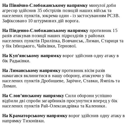
На Північно-Слобожанському напрямку
минулої доби
агресор здійснив 35 обстрілів позицій наших військ та
населених пунктів, зокрема один - із застосуванням РСЗВ.
Зафіксовано 10 штурмових дій ворога.
На Південно-Слобожанському напрямку
противник 15
разів атакував позиції наших підрозділів у районах
населених пунктів Приліпка, Вовчанськ, Лиман, Стариця та
у бік Ізбицького, Чайківки, Тернової.
На Куп’янському напрямку
ворог здійснив одну атаку в
бік Радьківки.
На Лиманському напрямку
противник вісім разів
намагався вклинитися в нашу оборону, атакуючи у бік
населених пунктів Дробишеве, Зарічне, Ставки, Ямпіль та
Лиман.
На Слов’янському напрямку
Сили оборони успішно
відбили дві спроби загарбників просунутися вперед у бік
населених пунктів Рай-Олександрівка та Каленики.
На Краматорському напрямку
ворог здійснив одну атаку в
напрямку Тихонівки.