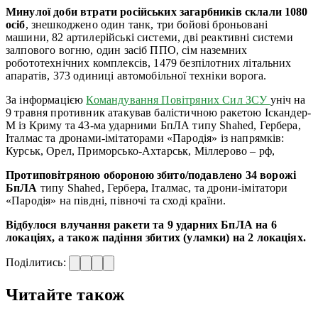
Минулої доби втрати російських загарбників склали 1080
осіб
, знешкоджено один танк, три бойові броньовані
машини, 82 артилерійські системи, дві реактивні системи
залпового вогню, один засіб ППО, сім наземних
робототехнічних комплексів, 1479 безпілотних літальних
апаратів, 373 одиниці автомобільної техніки ворога.
За інформацією
Командування Повітряних Сил ЗСУ
уніч на
9 травня противник атакував балістичною ракетою Іскандер-
М із Криму та 43-ма ударними БпЛА типу Shahed, Гербера,
Італмас та дронами-імітаторами «Пародія» із напрямків:
Курськ, Орел, Приморсько-Ахтарськ, Міллерово – рф,
Протиповітряною обороною збито/подавлено 34 ворожі
БпЛА
типу Shahed, Гербера, Італмас, та дрони-імітатори
«Пародія» на півдні, півночі та сході країни.
Відбулося влучання ракети та 9 ударних БпЛА на 6
локаціях, а також падіння збитих (уламки) на 2 локаціях.
Поділитись:
Читайте також