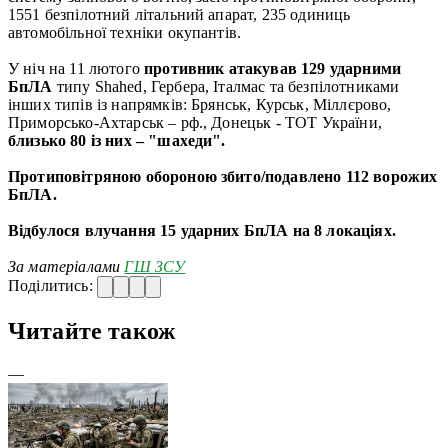
1551 безпілотний літальний апарат, 235 одиниць
автомобільної техніки окупантів.
У ніч на 11 лютого
противник атакував 129 ударними
БпЛА
типу Shahed, Гербера, Італмас та безпілотниками
інших типів із напрямків: Брянськ, Курськ, Міллєрово,
Приморсько-Ахтарськ – рф., Донецьк - ТОТ України,
близько 80 із них – "шахеди".
Протиповітряною обороною збито/подавлено 112 ворожих
БпЛА.
Відбулося влучання 15 ударних БпЛА на 8 локаціях.
За матеріалами
ГШ ЗСУ
Поділитись:
Читайте також
—