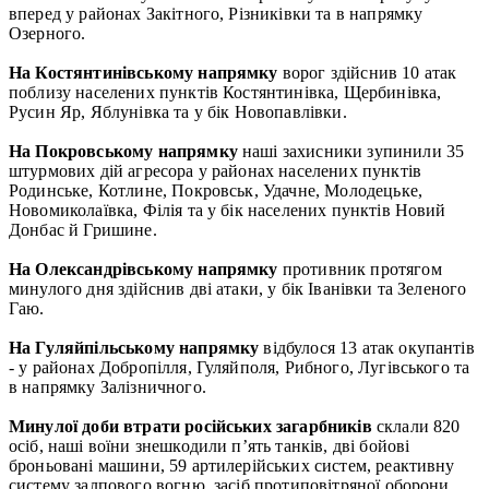
вперед у районах Закітного, Різниківки та в напрямку
Озерного.
На Костянтинівському напрямку
ворог здійснив 10 атак
поблизу населених пунктів Костянтинівка, Щербинівка,
Русин Яр, Яблунівка та у бік Новопавлівки.
На Покровському напрямку
наші захисники зупинили 35
штурмових дій агресора у районах населених пунктів
Родинське, Котлине, Покровськ, Удачне, Молодецьке,
Новомиколаївка, Філія та у бік населених пунктів Новий
Донбас й Гришине.
На Олександрівському напрямку
противник протягом
минулого дня здійснив дві атаки, у бік Іванівки та Зеленого
Гаю.
На Гуляйпільському напрямку
відбулося 13 атак окупантів
- у районах Добропілля, Гуляйполя, Рибного, Лугівського та
в напрямку Залізничного.
Минулої доби втрати російських загарбників
склали 820
осіб, наші воїни знешкодили п’ять танків, дві бойові
броньовані машини, 59 артилерійських систем, реактивну
систему залпового вогню, засіб протиповітряної оборони,