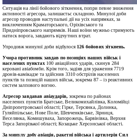
Ситуація на лінії бойового зіткнення, попри певне зниження
активності агресора, залишаєтьс складною. Минулої доби
агресор проводив наступальні дії на усіх напрямках, за
виключенням Краматорського, Оріхівського та
Придніпровського напрямків. Наші воїни мужньо стримують
натиск ворога, завдають відчутних втрат.
Упродовж минулої доби відбулося
126 бойових зіткнень.
Учора противник завдав по позиціях наших військ і
населених пунктах
100 авіаційних ударів, скинув 284
керовані авіабомби. Крім того, задіяв для ураження 7719
дронів-камікадзе та здійснив 3310 обстрілів населених
пунктів та позицій наших військ, зокрема 87 – із реактивних
систем залпового вогню.
Агресор завдавав авіаударів,
зокрема по районах
населених пунктів Братське, Великомихайлівка, Коломійці
Дніпропетровської області; Гірке, Терсянка, Долинка,
Гуляйпільське, Нове Поле, Шевченківське, Зірниця,
Веселянка, Комишуваха, Запорожець, Барвінівка, Верхня
Терса Запорізької області; Козацьке Херсонської області.
За минулу добу авіація, ракетні війська і артилерія Сил