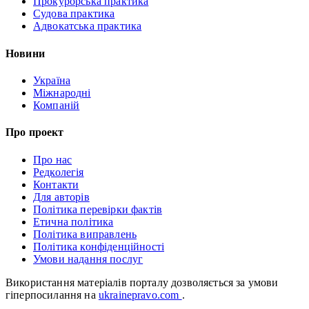
Прокурорська практика
Судова практика
Адвокатська практика
Новини
Україна
Міжнародні
Компаній
Про проект
Про нас
Редколегія
Контакти
Для авторів
Політика перевірки фактів
Етична політика
Політика виправлень
Політика конфіденційності
Умови надання послуг
Використання матеріалів порталу дозволяється за умови
гіперпосилання на
ukrainepravo.com
.