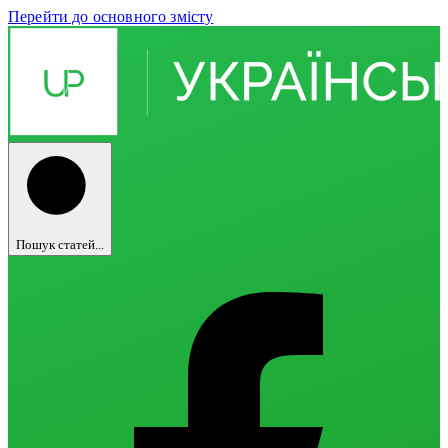
Перейти до основного змісту
Пошук статей...