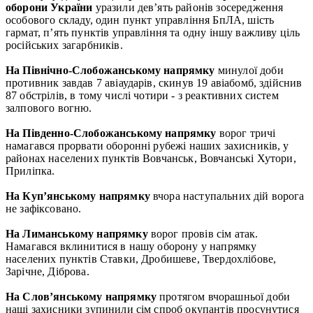
оборони України
уразили дев’ять районів зосередження
особового складу, один пункт управління БпЛА, шість
гармат, п’ять пунктів управління та одну іншу важливу ціль
російських загарбників.
На Північно-Слобожанському напрямку
минулої доби
противник завдав 7 авіаударів, скинув 19 авіабомб, здійснив
87 обстрілів, в тому числі чотири - з реактивних систем
залпового вогню.
На Південно-Слобожанському напрямку
ворог тричі
намагався прорвати оборонні рубежі наших захисників, у
районах населених пунктів Вовчанськ, Вовчанські Хутори,
Приліпка.
На Куп’янському напрямку
вчора наступальних дій ворога
не зафіксовано.
На Лиманському напрямку
ворог провів сім атак.
Намагався вклинитися в нашу оборону у напрямку
населених пунктів Ставки, Дробишеве, Твердохлібове,
Зарічне, Діброва.
На Слов’янському напрямку
протягом вчорашньої доби
наші захисники зупинили сім спроб окупантів просунутися