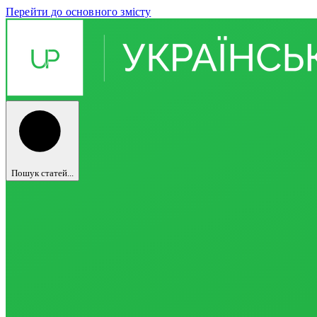
Перейти до основного змісту
Пошук статей...