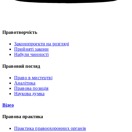
Правотворчість
Законопроекти на розгляді
Прийняті закони
Набули чинності
Правовий погляд
Право в мистецтві
Аналітика
Правова позиція
Наукова думка
Відео
Правова практика
Практика правоохоронних органів