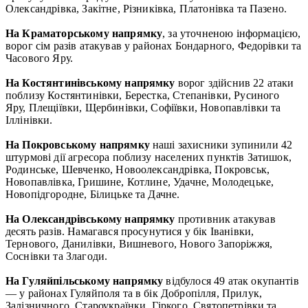
Олександрівка, Закітне, Різниківка, Платонівка та Пазено.
На Краматорському напрямку
, за уточненою інформацією,
ворог сім разів атакував у районах Бондарного, Федорівки та
Часового Яру.
На Костянтинівському напрямку
ворог здійснив 22 атаки
поблизу Костянтинівки, Берестка, Степанівки, Русиного
Яру, Плещіївки, Щербинівки, Софіївки, Новопавлівки та
Іллінівки.
На Покровському напрямку
наші захисники зупинили 42
штурмові дії агресора поблизу населених пунктів Затишок,
Родинське, Шевченко, Новоолександрівка, Покровськ,
Новопавлівка, Гришине, Котлине, Удачне, Молодецьке,
Новопідгородне, Білицьке та Дачне.
На Олександрівському напрямку
противник атакував
десять разів. Намагався просунутися у бік Іванівки,
Тернового, Данилівки, Вишневого, Нового Запоріжжя,
Соснівки та Злагоди.
На Гуляйпільському напрямку
відбулося 49 атак окупантів
— у районах Гуляйполя та в бік Добропілля, Прилук,
Залізничного, Староукраїнки, Гіркого, Святопетрівки та