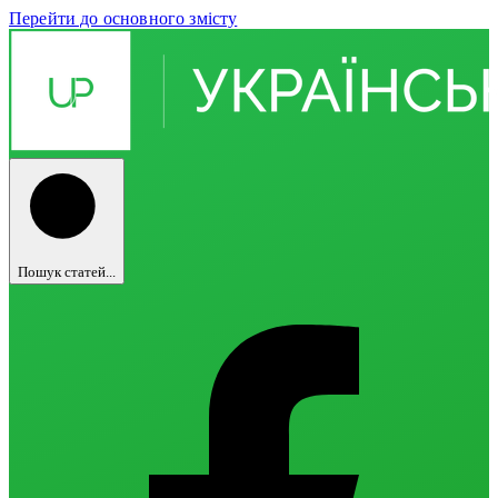
Перейти до основного змісту
Пошук статей...