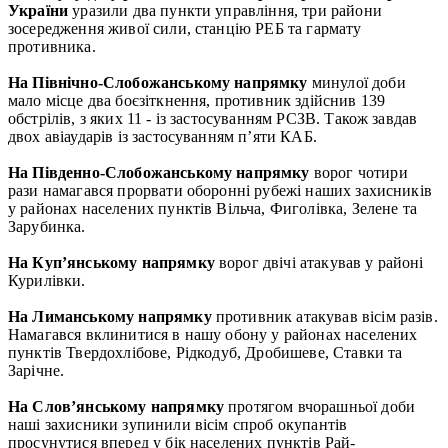
України
уразили два пункти управління, три райони
зосередження живої сили, станцію РЕБ та гармату
противника.
На Північно-Слобожанському напрямку
минулої доби
мало місце два боєзіткнення, противник здійснив 139
обстрілів, з яких 11 - із застосуванням РСЗВ. Також завдав
двох авіаударів із застосуванням п’яти КАБ.
На Південно-Слобожанському напрямку
ворог чотири
рази намагався прорвати оборонні рубежі наших захисників
у районах населених пунктів Вільча, Фиголівка, Зелене та
Зарубинка.
На Куп’янському напрямку
ворог двічі атакував у районі
Курилівки.
На Лиманському напрямку
противник атакував вісім разів.
Намагався вклинитися в нашу обону у районах населених
пунктів Твердохлібове, Рідкодуб, Дробишеве, Ставки та
Зарічне.
На Слов’янському напрямку
протягом вчорашньої доби
наші захисники зупинили вісім спроб окупантів
просунутися вперед у бік населених пунктів Рай-