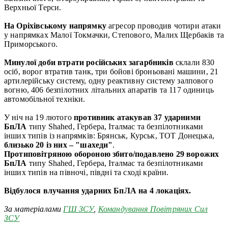
Верхньої Терси.
На Оріхівському напрямку
агресор проводив чотири атаки
у напрямках Малої Токмачки, Степового, Малих Щербаків та
Приморського.
Минулої доби втрати російських загарбників
склали 830
осіб, ворог втратив танк, три бойові броньовані машини, 21
артилерійську систему, одну реактивну систему залпового
вогню, 406 безпілотних літальних апаратів та 117 одиниць
автомобільної техніки.
У ніч на 19 лютого
противник атакував 37 ударними
БпЛА
типу Shahed, Гербера, Італмас та безпілотниками
інших типів із напрямків: Брянськ, Курськ, ТОТ Донецька,
близько 20 із них – "шахеди"
.
Протиповітряною обороною збито/подавлено 29 ворожих
БпЛА
типу Shahed, Гербера, Італмас та безпілотниками
інших типів на півночі, півдні та сході країни.
Відбулося влучання ударних БпЛА на 4 локаціях.
За матеріалами
ГШ ЗСУ
,
Командування Повітряних Сил
ЗСУ