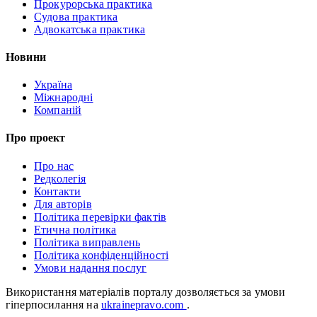
Прокурорська практика
Судова практика
Адвокатська практика
Новини
Україна
Міжнародні
Компаній
Про проект
Про нас
Редколегія
Контакти
Для авторів
Політика перевірки фактів
Етична політика
Політика виправлень
Політика конфіденційності
Умови надання послуг
Використання матеріалів порталу дозволяється за умови
гіперпосилання на
ukrainepravo.com
.