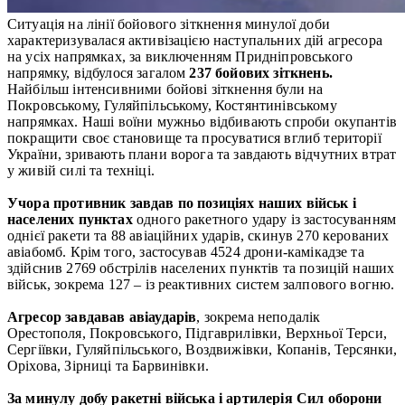
Ситуація на лінії бойового зіткнення минулої доби
характеризувалася активізацією наступальних дій агресора
на усіх напрямках, за виключенням Придніпровського
напрямку, відбулося загалом
237 бойових зіткнень.
Найбільш інтенсивними бойові зіткнення були на
Покровському, Гуляйпільському, Костянтинівському
напрямках. Наші воїни мужньо відбивають спроби окупантів
покращити своє становище та просуватися вглиб території
України, зривають плани ворога та завдають відчутних втрат
у живій силі та техніці.
Учора противник завдав по позиціях наших військ і
населених пунктах
одного ракетного удару із застосуванням
однієї ракети та 88 авіаційних ударів, скинув 270 керованих
авіабомб. Крім того, застосував 4524 дрони-камікадзе та
здійснив 2769 обстрілів населених пунктів та позицій наших
військ, зокрема 127 – із реактивних систем залпового вогню.
Агресор завдавав авіаударів
, зокрема неподалік
Орестополя, Покровського, Підгаврилівки, Верхньої Терси,
Сергіївки, Гуляйпільського, Воздвижівки, Копанів, Терсянки,
Оріхова, Зірниці та Барвинівки.
За минулу добу ракетні війська і артилерія Сил оборони