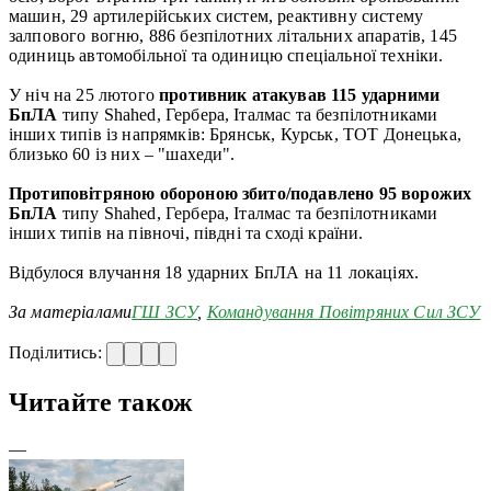
машин, 29 артилерійських систем, реактивну систему
залпового вогню, 886 безпілотних літальних апаратів, 145
одиниць автомобільної та одиницю спеціальної техніки.
У ніч на 25 лютого
противник атакував 115 ударними
БпЛА
типу Shahed, Гербера, Італмас та безпілотниками
інших типів із напрямків: Брянськ, Курськ, ТОТ Донецька,
близько 60 із них – "шахеди".
Протиповітряною обороною збито/подавлено 95 ворожих
БпЛА
типу Shahed, Гербера, Італмас та безпілотниками
інших типів на півночі, півдні та сході країни.
Відбулося влучання 18 ударних БпЛА на 11 локаціях.
За матеріалами
ГШ ЗСУ
,
Командування Повітряних Сил ЗСУ
Поділитись:
Читайте також
—