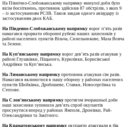
На Північно-Слобожанському напрямку минулої доби було
вісім боєзіткнень, противник здійснив 87 обстрілів, з яких 9
– із застосуванням РСЗВ. Також завдав одного авіаудару із
застосуванням двох КАБ.
На Південно-Слобожанському напрямку
ворог п’ять разів
намагався прорвати оборонні рубежі наших захисників у
районі населених пунктів Вільча, Синельникове, Мала Вовча
та Зелене.
На Куп’янському напрямку
ворог дев’ять разів атакував у
районі Глушківки, Піщаного, Курилівки, Борисівської
Андріївки та Куп’янська.
На Лиманському напрямку
противник атакував сім разів.
Намагався вклинитися в нашу оборону у районах населених
пунктів Шийківка, Дробишеве, Ставки, Новосергіївка та
Степове.
На Слов’янському напрямку
протягом вчорашньої доби
наші захисники зупинили дев’ять спроб окупантів
просунутися вперед у районах Ямполя, Дронівки, Рай-
Олександрівки та Закітного.
На Краматорському напрямку
окупанти атакували в бік