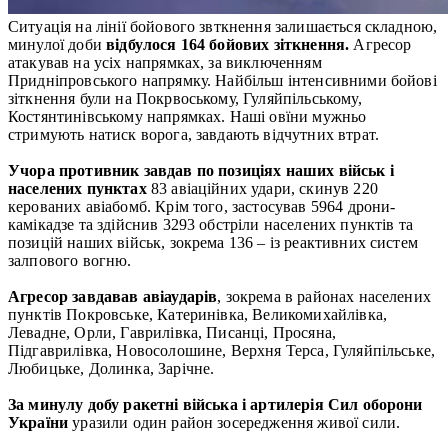
Ситуація на лінії бойового звткнення залишається складною,
минулої доби
відбулося 164 бойових зіткнення.
Агресор
атакував на усіх напрямках, за виключенням
Придніпровського напрямку. Найбільш інтенсивними бойові
зіткнення були на Покрвоському, Гуляйпільському,
Костянтинівському напрямках. Наші овїни мужньо
стримують натиск ворога, завдають відчутних втрат.
Учора противник завдав по позиціях наших військ і
населених пунктах
83 авіаційних удари, скинув 220
керованих авіабомб. Крім того, застосував 5964 дрони-
камікадзе та здійснив 3293 обстріли населених пунктів та
позицій наших військ, зокрема 136 – із реактивних систем
залпового вогню.
Агресор завдавав авіаударів
, зокрема в районах населених
пунктів Покровське, Катеринівка, Великомихайлівка,
Левадне, Орли, Гаврилівка, Писанці, Просяна,
Підгаврилівка, Новосолошине, Верхня Терса, Гуляйпільське,
Любицьке, Долинка, Зарічне.
За минулу добу ракетні війська і артилерія Сил оборони
України
уразили один район зосередження живої сили.