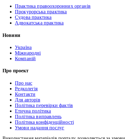
Практика правоохоронних органів
Прокурорська практика
Судова практика
Адвокатська практика
Новини
Україна
Міжнародні
Компаній
Про проект
Про нас
Редколегія
Контакти
Для авторів
Політика перевірки фактів
Етична політика
Політика виправлень
Політика конфіденційності
Умови надання послуг
Використання матеріалів порталу дозволяється за умови