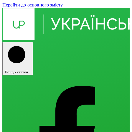
Перейти до основного змісту
Пошук статей...