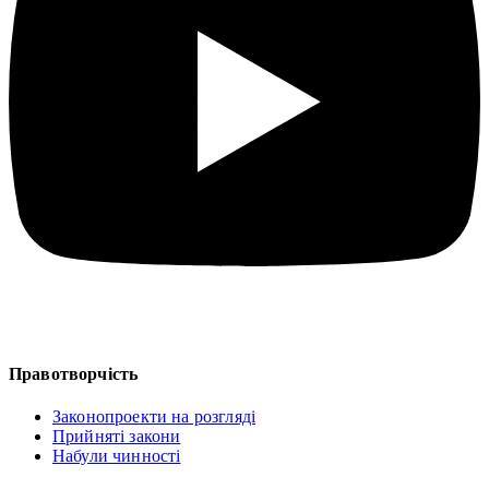
Правотворчість
Законопроекти на розгляді
Прийняті закони
Набули чинності