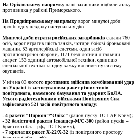
На Оріхівському напрямку
наші захисники відбили атаку
противника у районі Приморського.
На Придніпровському напрямку
ворог минулої доби
провів одну невдалу наступальну дію.
Минулої доби втрати російських загарбників
склали 760
осіб, ворог втратив шість танків, чотири бойові броньовані
машини, 53 артилерійські системи, один засіб
протиповітряної оборони, 1171 безпілотний літальний
апарат, 153 одиниці автомобільної техніки, одиницю
спеціальної техніки та одну важку вогнеметну систему
окупантів.
У ніч на 03 лютого
противник здійснив комбінований удар
по Україні із застосуванням ракет різних типів
повітряного, наземного базування та ударних БпЛА.
Усього радіотехнічними військами Повітряних Сил
зафіксовано 521 засіб повітряного нападу:
-
4 ракети “Циркон”/“Онікс”
(район пуску ТОТ АР Крим);
-
32 балістичні ракети Іскандер-М/С-300
(район пусків –
Брянська обл. – рф., ТОТ Криму);
-
7 крилатих ракет Х-22/Х-32
(із повітряного простору
Брянської обл. – рф);