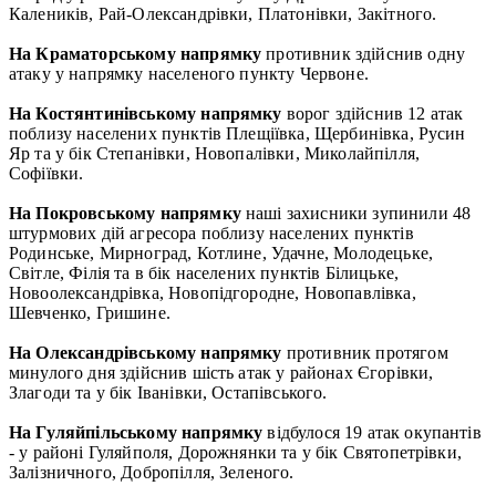
Калеників, Рай-Олександрівки, Платонівки, Закітного.
На Краматорському напрямку
противник здійснив одну
атаку у напрямку населеного пункту Червоне.
На Костянтинівському напрямку
ворог здійснив 12 атак
поблизу населених пунктів Плещіївка, Щербинівка, Русин
Яр та у бік Степанівки, Новопалівки, Миколайпілля,
Софіївки.
На Покровському напрямку
наші захисники зупинили 48
штурмових дій агресора поблизу населених пунктів
Родинське, Мирноград, Котлине, Удачне, Молодецьке,
Світле, Філія та в бік населених пунктів Білицьке,
Новоолександрівка, Новопідгородне, Новопавлівка,
Шевченко, Гришине.
На Олександрівському напрямку
противник протягом
минулого дня здійснив шість атак у районах Єгорівки,
Злагоди та у бік Іванівки, Остапівського.
На Гуляйпільському напрямку
відбулося 19 атак окупантів
- у районі Гуляйполя, Дорожнянки та у бік Святопетрівки,
Залізничного, Добропілля, Зеленого.