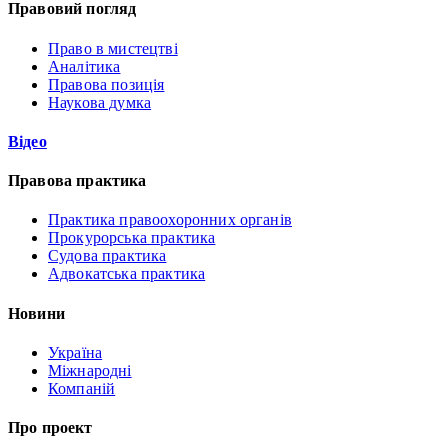
Правовий погляд
Право в мистецтві
Аналітика
Правова позиція
Наукова думка
Відео
Правова практика
Практика правоохоронних органів
Прокурорська практика
Судова практика
Адвокатська практика
Новини
Україна
Міжнародні
Компаній
Про проект