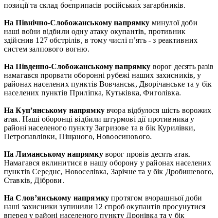
позиції та склад боєприпасів російських загарбників.
На Північно-Слобожанському напрямку
минулої доби
наші воїни відбили одну атаку окупантів, противник
здійснив 127 обстрілів, в тому числі п’ять - з реактивних
систем залпового вогню.
На Південно-Слобожанському напрямку
ворог десять разів
намагався прорвати оборонні рубежі наших захисників, у
районах населених пунктів Вовчанськ, Дворічанське та у бік
населених пунктів Приліпка, Кутьківка, Фиголівка.
На Куп’янському напрямку
вчора відбулося шість ворожих
атак. Наші оборонці відбили штурмові дії противника у
районі населеного пункту Загризове та в бік Курилівки,
Петропавлівки, Піщаного, Новоосинового.
На Лиманському напрямку
ворог провів десять атак.
Намагався вклинитися в нашу оборону у районах населених
пунктів Середнє, Новоселівка, Зарічне та у бік Дробишевого,
Ставків, Діброви.
На Слов’янському напрямку
протягом вчорашньої доби
наші захисники зупинили 12 спроб окупантів просунутися
вперед у районі населеного пункту Дронівка та у бік