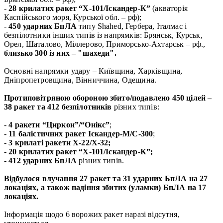
-
28 крилатих ракет “Х-101/Іскандер-К”
(акваторія
Каспійського моря, Курської обл. – рф);
-
450 ударних БпЛА
типу Shahed, Гербера, Італмас і
безпілотники інших типів із напрямків: Брянськ, Курськ,
Орел, Шаталово, Міллерово, Приморсько-Ахтарськ – рф.,
близько 300 із них – "шахеди".
Основні напрямки удару – Київщина, Харківщина,
Дніпропетровщина, Вінниччина, Одещина.
Протиповітряною обороною збито/подавлено 450 цілей –
38 ракет та 412 безпілотників
різних типів:
-
4 ракети “Циркон”/“Онікс”
;
-
11 балістичних ракет Іскандер-М/С-300
;
-
3 крилаті ракети Х-22/Х-32;
-
20 крилатих ракет “Х-101/Іскандер-К”;
-
412 ударних БпЛА
різних типів.
Відбулося влучання 27 ракет та 31 ударних БпЛА на 27
локаціях, а також падіння збитих (уламки) БпЛА на 17
локаціях.
Інформація щодо 6 ворожих ракет наразі відсутня,