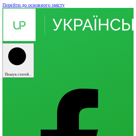
Перейти до основного змісту
Пошук статей...