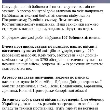
Ситуація на лінії бойового зіткнення суттєвих змін не
зазнала. Агресор минулої доби атакував на усіх напрямках.
Найбільш інтенсивні бойові зіткнення відбулися на
Покровському, Гуляйпільському, Лиманському,
Костянтинівському напрямках. Наші захисники мужньо
стримують натиск ворога, завдають відчутних втрат.
Упродовж минулої доби відбулося
167 бойових зіткнень.
Вчора противник завдав по позиціях наших військ і
населених пунктах
86 авіаційних ударів, скинув 219
керованих авіабомб. Крім того, застосував 7737 дронів-
камікадзе та здійснив 3790 обстрілів населених пунктів та
позицій наших військ, зокрема 101 – із реактивних систем
залпового вогню.
Агресор завдавав авіаударів,
зокрема по районах
населених пунктів Коломійці, Діброва Дніпропетровської
області; Залізничне, Гірке, Лісне, Воздвижівка, Барвінівка,
Долинка, Копані, Приморське Запорізької області.
За минулу добу ракетні війська і артилерія Сил оборони
України
уразили шість районів зосередження особового
складу та техніки противника, п’ять гармат на вогневій