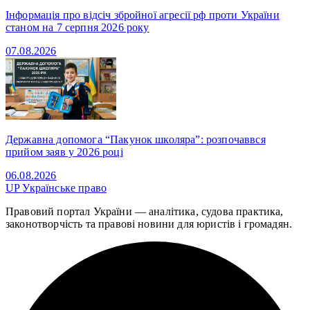
Інформація про відсіч збройної агресії рф проти України
станом на 7 серпня 2026 року
07.08.2026
Державна допомога “Пакунок школяра”: розпочаввся
прийом заяв у 2026 році
06.08.2026
UP
Українське право
Правовий портал України — аналітика, судова практика,
законотворчість та правові новини для юристів і громадян.