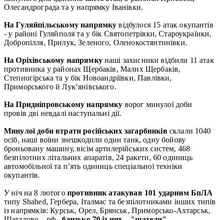
Олесандрограда та у напрямку Іванівки.
На Гуляйпільському напрямку
відбулося 15 атак окупантів
- у районі Гуляйполя та у бік Святопетрівки, Староукраїнки,
Добропілля, Прилук, Зеленого, Оленокостянтинівки.
На Оріхівському напрямку
наші захисники відбили 11 атак
противника у районах Щербаків, Малих Щербаків,
Степногірська та у бік Новоандріївки, Павлівки,
Приморського й Лук’янівського.
На Придніпровському напрямку
ворог минулої доби
провів дві невдалі наступальні дії.
Минулої доби втрати російських загарбників
склали 1040
осіб, наші воїни знешкодили один танк, одну бойову
броньовану машину, вісім артилерійських систем, 468
безпілотних літальних апаратів, 24 ракети, 60 одиниць
автомобільної та п’ять одиниць спеціальної техніки
окупантів.
У ніч на 8 лютого
противник атакував 101 ударним БпЛА
типу Shahed, Гербера, Італмас та безпілотниками інших типів
із напрямків: Курськ, Орел, Брянськ, Приморсько-Ахтарськ,
Шаталово – рф.,
близько 70 із них – "шахеди".