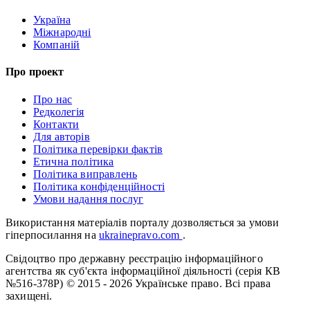
Україна
Міжнародні
Компаній
Про проект
Про нас
Редколегія
Контакти
Для авторів
Політика перевірки фактів
Етична політика
Політика виправлень
Політика конфіденційності
Умови надання послуг
Використання матеріалів порталу дозволяється за умови
гіперпосилання на
ukrainepravo.com
.
Свідоцтво про державну реєстрацію інформаційного
агентства як суб'єкта інформаційної діяльності (серія КВ
№516-378Р)
© 2015 - 2026 Українське право. Всі права
захищені.