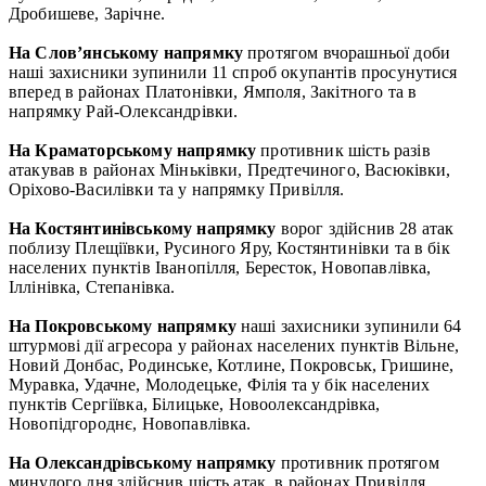
Дробишеве, Зарічне.
На Слов’янському напрямку
протягом вчорашньої доби
наші захисники зупинили 11 спроб окупантів просунутися
вперед в районах Платонівки, Ямполя, Закітного та в
напрямку Рай-Олександрівки.
На Краматорському напрямку
противник шість разів
атакував в районах Міньківки, Предтечиного, Васюківки,
Оріхово-Василівки та у напрямку Привілля.
На Костянтинівському напрямку
ворог здійснив 28 атак
поблизу Плещіївки, Русиного Яру, Костянтинівки та в бік
населених пунктів Іванопілля, Бересток, Новопавлівка,
Іллінівка, Степанівка.
На Покровському напрямку
наші захисники зупинили 64
штурмові дії агресора у районах населених пунктів Вільне,
Новий Донбас, Родинське, Котлине, Покровськ, Гришине,
Муравка, Удачне, Молодецьке, Філія та у бік населених
пунктів Сергіївка, Білицьке, Новоолександрівка,
Новопідгороднє, Новопавлівка.
На Олександрівському напрямку
противник протягом
минулого дня здійснив шість атак, в районах Привілля,