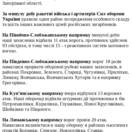
Запорізької області.
За минулу добу ракетні війська і артилерія Сил оборони
України
уразили один район зосередження особового складу
та шість інших важливих цілей російських загарбників.
На Північно-Слобожанському напрямку
минулої доби
наші захисники відбили 11 атак ворога, противник здійснив
93 обстріли, в тому числі 15 - з реактивних систем залпового
вогню.
На Південно-Слобожанському напрямку
ворог 18 разів
намагався прорвати оборонні рубежі наших захисників, в
районах Покровки, Зеленого, Стариці, Чугунівки, Приліпки,
Лиману, Вовчанська, Вовчанських Хуторів та в напрямку
Григорівки.
На Куп’янському напрямку
вчора відбулося 13 ворожих
атак. Наші оборонці відбили штурмові дії противника в бік
Петропавлівки, Курилівки, Глушківки, Нової Кругляківки,
Шийківки та Піщаного.
На Лиманському напрямку
ворог провів 20 атак.
Намагався вклинитися в нашу оборону в районах населених
пунктів Копанки, Середнє, Новоселівка, Ставки,