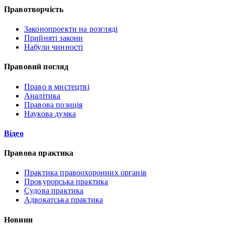
Правотворчість
Законопроекти на розгляді
Прийняті закони
Набули чинності
Правовий погляд
Право в мистецтві
Аналітика
Правова позиція
Наукова думка
Відео
Правова практика
Практика правоохоронних органів
Прокурорська практика
Судова практика
Адвокатська практика
Новини