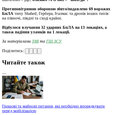
Протиповітряною обороною збито/подавлено 69 ворожих
БпЛА
типу Shahed, Гербера, Італмас та дронів інших типів
на півночі, півдні та сході країни.
Відбулося влучання 32 ударних БпЛА на 13 локаціях, а
також падіння уламків на 1 локації.
За матеріалами
ЗМІ
та
ГШ ЗСУ
Поділитись:
Читайте також
—
Грошові та майнові питання, які необхідно впорядкувати
перед мобілізацією