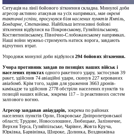
Ситуація на лінії бойового зіткнення складна. Минулої доби
агресор активно атакував на усіх напрямках,
мав окремі
тактичні успіхи, просунувся біля наслених пунктів Ямпіль,
Бондарне, Степанівка
. Найбільш інтенсивні бойові
зіткнення відбулися на Покровському, Гуляйпільському,
Костянтинівському, Північно-Слобожанському напрямках.
Наші воїни мужньо стримують натиск ворога, завдають
відчутних втрат.
Упродовж минулої доби відбулося
294 бойових зіткнення.
Учора противник завдав по позиціях наших військ і
населених пунктах
одного ракетного удару, застосував 39
ракет, здійснив 74 авіаційні удари, скинув 227 керованих
авіабомб. Крім того, задіяв для ураження 3663 дронів-
камікадзе та здійснив 2778 обстріли населених пунктів та
позицій наших військ, зокрема 117 – із реактивних систем
залпового вогню.
Агресор завдавав авіаударів,
зокрема по районах
населених пунктів Орли, Покровське Дніпропетровської
області; Трудове, Новосолошине, Любицьке, Залізничне,
Верхня Терса, Гуляйпільське, Чарівне, Жовта Круча,
Юрківка, Барвінівка, Широке, Долинка, Воздвижівка