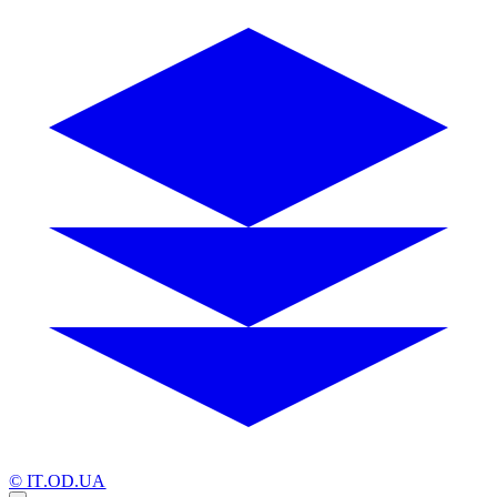
© IT.OD.UA