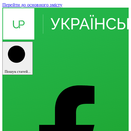
Перейти до основного змісту
Пошук статей...