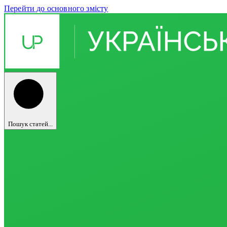
Перейти до основного змісту
Пошук статей...