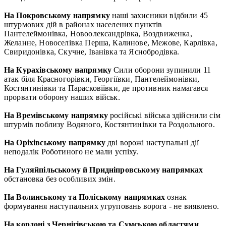
На Покровському напрямку
наші захисники відбили 45
штурмових дій в районах населених пунктів
Пантелеймонівка, Новоолександрівка, Воздвиженка,
Желанне, Новоселівка Перша, Калинове, Межове, Карлівка,
Свиридонівка, Скучне, Іванівка та Яснобродівка.
На Курахівському напрямку
Сили оборони зупинили 11
атак біля Красногорівки, Георгіївки, Пантелеймонівки,
Костянтинівки та Парасковіївки, де противник намагався
прорвати оборону наших військ.
На Времівському напрямку
російські війська здійснили сім
штурмів поблизу Водяного, Костянтинівки та Роздольного.
На Оріхівському напрямку
дві ворожі наступальні дії
неподалік Роботиного не мали успіху.
На Гуляйпільському й Придніпровському напрямках
обстановка без особливих змін.
На Волинському та Поліському напрямках
ознак
формування наступальних угруповань ворога - не виявлено.
На кордоні з Чернігівською та Сумською областями