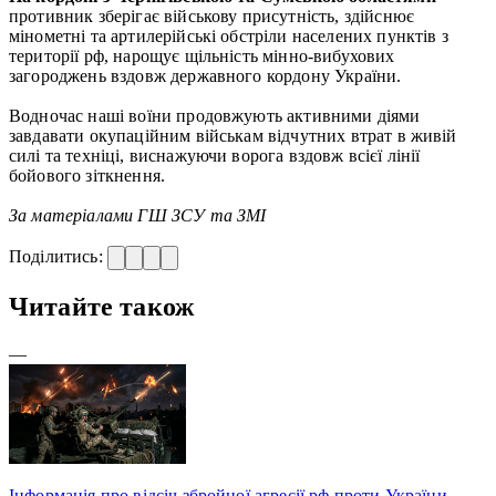
противник зберігає військову присутність, здійснює
мінометні та артилерійські обстріли населених пунктів з
території рф, нарощує щільність мінно-вибухових
загороджень вздовж державного кордону України.
Водночас наші воїни продовжують активними діями
завдавати окупаційним військам відчутних втрат в живій
силі та техніці, виснажуючи ворога вздовж всієї лінії
бойового зіткнення.
За матеріалами ГШ ЗСУ та ЗМІ
Поділитись:
Читайте також
—
Інформація про відсіч збройної агресії рф проти України