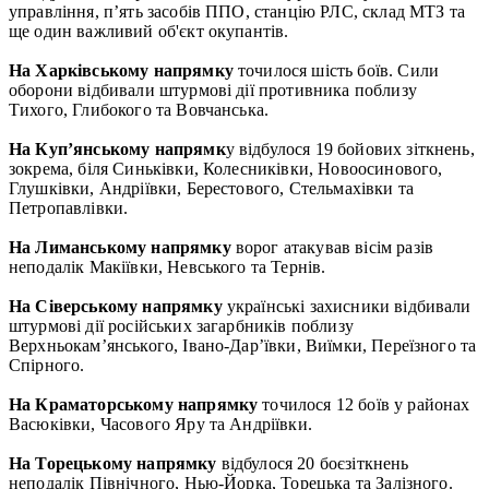
управління, п’ять засобів ППО, станцію РЛС, склад МТЗ та
ще один важливий об'єкт окупантів.
На Харківському напрямку
точилося шість боїв. Сили
оборони відбивали штурмові дії противника поблизу
Тихого, Глибокого та Вовчанська.
На Куп’янському напрямк
у відбулося 19 бойових зіткнень,
зокрема, біля Синьківки, Колесниківки, Новоосинового,
Глушківки, Андріївки, Берестового, Стельмахівки та
Петропавлівки.
На Лиманському напрямку
ворог атакував вісім разів
неподалік Макіївки, Невського та Тернів.
На Сіверському напрямку
українські захисники відбивали
штурмові дії російських загарбників поблизу
Верхньокам’янського, Івано-Дар’ївки, Виїмки, Переїзного та
Спірного.
На Краматорському напрямку
точилося 12 боїв у районах
Васюківки, Часового Яру та Андріївки.
На Торецькому напрямку
відбулося 20 боєзіткнень
неподалік Північного, Нью-Йорка, Торецька та Залізного.