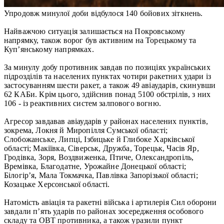
Упродовж минулої доби відбулося 140 бойових зіткнень.
Найважчою ситуація залишається на Покровському
напрямку, також ворог був активним на Торецькому та
Куп’янському напрямках.
За минулу добу противник завдав по позиціях українських
підрозділів та населених пунктах чотири ракетних удари із
застосуванням шести ракет, а також 49 авіаударів, скинувши
62 КАБи. Крім цього, здійснив понад 5100 обстрілів, з них
106 - із реактивних систем залпового вогню.
Агресор завдавав авіаударів у районах населених пунктів,
зокрема, Локня й Миропілля Сумської області;
Слобожанське, Липці, Ізбицьке й Глибоке Харківської
області; Макіївка, Сіверськ, Дружба, Торецьк, Часів Яр,
Гродівка, Зоря, Воздвиженка, Птиче, Олександропіль,
Времівка, Благодатне, Урожайне Донецької області;
Білогір’я, Мала Токмачка, Павлівка Запорізької області;
Козацьке Херсонської області.
Натомість авіація та ракетні війська і артилерія Сил оборони
завдали п’ять ударів по районах зосередження особового
складу та ОВТ противника, а також уразили пункт