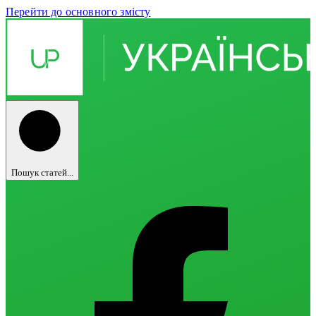
Перейти до основного змісту
Пошук статей...