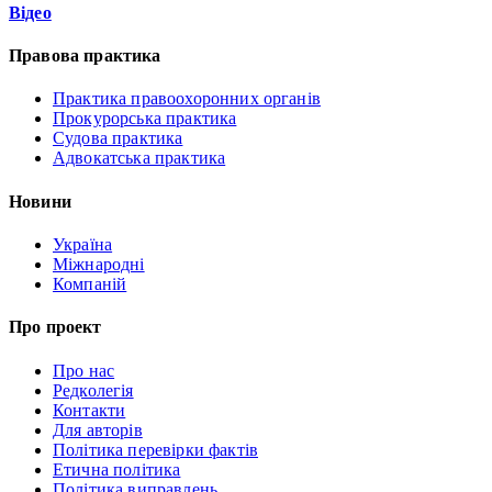
Відео
Правова практика
Практика правоохоронних органів
Прокурорська практика
Судова практика
Адвокатська практика
Новини
Україна
Міжнародні
Компаній
Про проект
Про нас
Редколегія
Контакти
Для авторів
Політика перевірки фактів
Етична політика
Політика виправлень