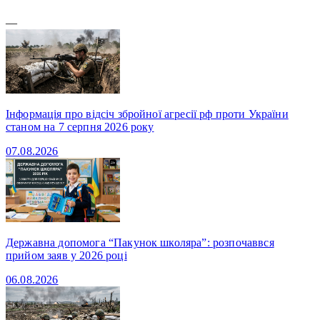
—
Інформація про відсіч збройної агресії рф проти України
станом на 7 серпня 2026 року
07.08.2026
Державна допомога “Пакунок школяра”: розпочаввся
прийом заяв у 2026 році
06.08.2026