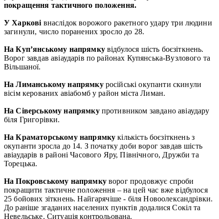
покращення тактичного положення.
У Харкові
внаслідок ворожого ракетного удару три людини
загинули, число поранених зросло до 28.
На Куп’янському напрямку
відбулося шість боєзіткнень.
Ворог завдав авіаударів по районах Купянська-Вузлового та
Вільшаної.
На Лиманському напрямку
російські окупанти скинули
вісім керованих авіабомб у район міста Лиман.
На Сіверському напрямку
противником завдано авіаудару
біля Григорівки.
На Краматорському напрямку
кількість боєзіткнень з
окупанти зросла до 14. З початку доби ворог завдав шість
авіаударів в районі Часового Яру, Північного, Дружби та
Торецька.
На Покровському напрямку
ворог продовжує спроби
покращити тактичне положення – на цей час вже відбулося
25 бойових зіткнень. Найгарячіше - біля Новоолександрівки.
До раніше згаданих населених пунктів додалися Сокіл та
Невельське. Ситуація контрольована.