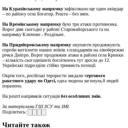
На Курахівському напрямку
зафіксовано ще один авіаудар
– по району села Богатир. Решта – без змін.
На Времівському напрямку
було три атаки противника.
Ворог діяв сьогодні у районі Старомайорського та на
напрямку Ключове - Роздільне.
На Придніпровському напрямку
окупанти продовжують
спроби витіснити наших воїнів з плацдармів на лівобережжі
річки Дніпро. Ворог продовжив атаки в районі села Кринки
– кількість сьогоднішніх боєзіткнень тут зросла до 12.
Українські підрозділи стійко тримають позиції.
Окрім того, російські терористи завдали ч
ергового
ракетного удару по Одесі,
одна людина загинула,8 людей
поранено.
На решті напрямків ситуація
без особливих змін.
За матеріалами ГШ ЗСУ та ЗМІ.
Поділитись:
Читайте також