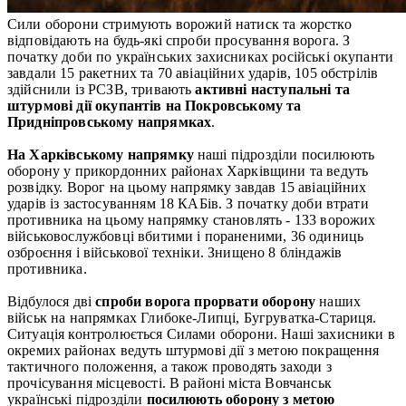
Сили оборони стримують ворожий натиск та жорстко
відповідають на будь-які спроби просування ворога. З
початку доби по українських захисниках російські окупанти
завдали 15 ракетних та 70 авіаційних ударів, 105 обстрілів
здійснили із РСЗВ, тривають
активні наступальні та
штурмові дії окупантів на Покровському та
Придніпровському напрямках
.
На Харківському напрямку
наші підрозділи посилюють
оборону у прикордонних районах Харківщини та ведуть
розвідку. Ворог на цьому напрямку завдав 15 авіаційних
ударів із застосуванням 18 КАБів. З початку доби втрати
противника на цьому напрямку становлять - 133 ворожих
військовослужбовці вбитими і пораненими, 36 одиниць
озброєння і військової техніки. Знищено 8 бліндажів
противника.
Відбулося дві
спроби ворога прорвати оборону
наших
військ на напрямках Глибоке-Липці, Бугруватка-Стариця.
Ситуація контролюється Силами оборони. Наші захисники в
окремих районах ведуть штурмові дії з метою покращення
тактичного положення, а також проводять заходи з
прочісування місцевості. В районі міста Вовчанськ
українські підрозділи
посилюють оборону з метою