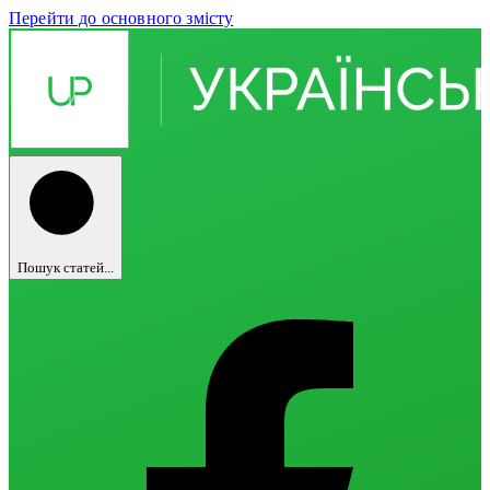
Перейти до основного змісту
Пошук статей...