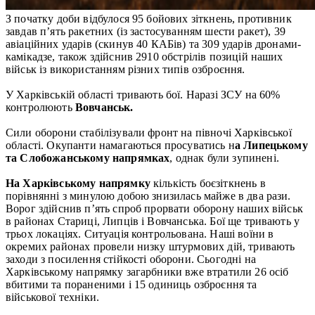
З початку доби відбулося 95 бойових зіткнень, противник
завдав п’ять ракетних (із застосуванням шести ракет), 39
авіаційних ударів (скинув 40 КАБів) та 309 ударів дронами-
камікадзе, також здійснив 2910 обстрілів позицій наших
військ із використанням різних типів озброєння.
У Харківській області тривають бої. Наразі ЗСУ на 60%
контролюють
Вовчанськ.
Сили оборони стабілізували фронт на півночі Харківської
області. Окупанти намагаються просуватись н
а Липецькому
та Слобожанському напрямках
, однак були зупинені.
На Харківському напрямку
кількість боєзіткнень в
порівнянні з минулою добою знизилась майже в два рази.
Ворог здійснив пʼять спроб прорвати оборону наших військ
в районах Стариці, Липців і Вовчанська. Бої ще тривають у
трьох локаціях. Ситуація контрольована. Наші воїни в
окремих районах провели низку штурмових дій, тривають
заходи з посилення стійкості оборони. Сьогодні на
Харківському напрямку загарбники вже втратили 26 осіб
вбитими та пораненими і 15 одиниць озброєння та
військової техніки.