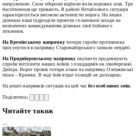
напруженою. Сили оборони відбили вісім ворожих атак. Три
боєзіткнення ще тривають. В районі Нетайлового ситуація
характеризується високою активністю ворога. На інших
ділянках наші підрозділи провели сплановані заходи на
визначених командуванням ділянках лінії бойового
зіткнення.
На Времівському напрямку
чотири спроби противника
просунутися в напрямку Старомайорського зазнали невдачі.
На Придніпровському напрямку
окупанти продовжують
спроби витіснити наших воїнів з плацдармів на лівобережжі
Дніпра. Ворог провів чотири атаки на напрямку Олешківські
піски – Кринки. В ході боїв втрат позицій не допущено.
На решті напрямків ситуація на цей час
без особливих змін.
Поділитись:
Читайте також
—