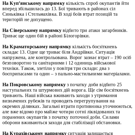
На Куп’янському напрямку
кількість спроб окупантів йти
вперед збільшилась до 13. Бої тривають в районах сіл
Синьківка і Стельмахівка. В ході боїв втрат позицій та
територій не допущено.
На Сіверському напрямку
відбито три атаки загарбників.
Триває ще один бій в районі Білогорівки.
На Краматорському напрямку
кількість боєзіткнень
складає 13. Одне ще триває біля Андріївки. Ситуація
напружена, але контрольована. Ворог зазнає втрат – 190 осіб
безповоротно та санітарними і 12 одиниць військової
техніки. Також, злетіли у повітря три склади: два з
боєприпасами та один – з пально-мастильними матеріалами.
На Покровському напрямку
з початку доби відбито 25
наступальних та штурмових дій ворога. Ще сім боєзіткнень
тривають. Наші війська вживають заходи з утримання
визначених рубежів та проводять перегрупування на
окремих ділянках. Загальні втрати противника уточнюються,
але вже відомо про майже чотири сотні ліквідованих та
поранених окупантів з початку поточної доби. Силами
оборони вживаються заходи для стабілізації обстановки.
На Курахівському напрямку
ситуація залишається