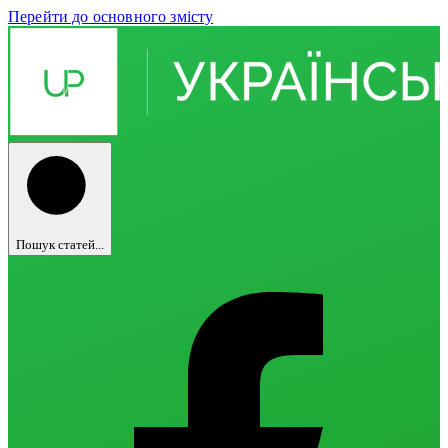
Перейти до основного змісту
Пошук статей...