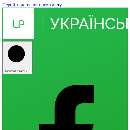
Перейти до основного змісту
Пошук статей...