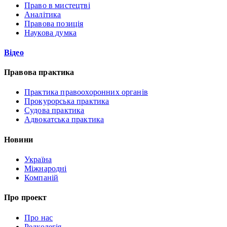
Право в мистецтві
Аналітика
Правова позиція
Наукова думка
Відео
Правова практика
Практика правоохоронних органів
Прокурорська практика
Судова практика
Адвокатська практика
Новини
Україна
Міжнародні
Компаній
Про проект
Про нас
Редколегія