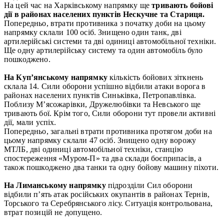
На цей час на Харківському напрямку ще
тривають бойові
дії в районах населених пунктів Нескучне та Стариця.
Попередньо, втрати противника з початку доби на цьому
напрямку склали 100 осіб. Знищено один танк, дві
артилерійські системи та дві одиниці автомобільної техніки.
Ще одну артилерійську систему та один автомобіль було
пошкоджено.
На Куп’янському напрямку
кількість бойових зіткнень
склала 14. Сили оборони успішно відбили атаки ворога в
районах населених пунктів Синьківка, Петропавлівка.
Поблизу М’ясожарівки, Дружелюбівки та Невського ще
тривають бої. Крім того, Сили оборони тут провели активні
дії, мали успіх.
Попередньо, загальні втрати противника протягом доби на
цьому напрямку склали 47 осіб. Знищено одну ворожу
МТЛБ, дві одиниці автомобільної техніки, станцію
спостереження «Муром-П» та два склади боєприпасів, а
також пошкоджено два танки та одну бойову машину піхоти.
На Лиманському напрямку
підрозділи Сил оборони
відбили п’ять атак російських окупантів в районах Тернів,
Торського та Серебрянського лісу. Ситуація контрольована,
втрат позицій не допущено.