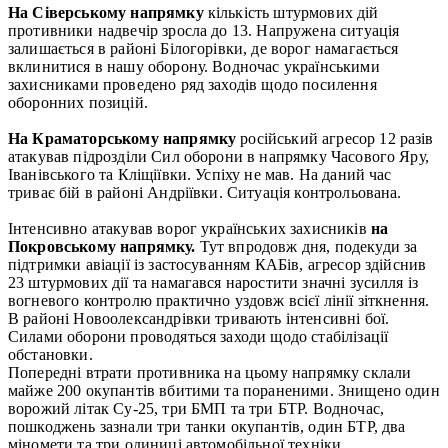
На Сіверському напрямку
кількість штурмових дій
противники надвечір зросла до 13. Напружена ситуація
залишається в районі Білогорівки, де ворог намагається
вклинитися в нашу оборону. Водночас українськими
захисниками проведено ряд заходів щодо посилення
оборонних позицій.
На Краматорському напрямку
російський агресор 12 разів
атакував підрозділи Сил оборони в напрямку Часового Яру,
Іванівського та Кліщіївки. Успіху не мав. На даний час
триває бій в районі Андріївки. Ситуація контрольована.
Інтенсивно атакував ворог українських захисників
на
Покровському напрямку.
Тут впродовж дня, подекуди за
підтримки авіації із застосуванням КАБів, агресор здійснив
23 штурмових дії та намагався наростити значні зусилля із
вогневого контролю практично уздовж всієї лінії зіткнення.
В районі Новоолександрівки тривають інтенсивні бої.
Силами оборони проводяться заходи щодо стабілізації
обстановки.
Попередні втрати противника на цьому напрямку склали
майже 200 окупантів вбитими та пораненими. Знищено один
ворожий літак Су-25, три БМП та три БТР. Водночас,
пошкоджень зазнали три танки окупантів, один БТР, два
міномети та три одиниці автомобільної техніки.