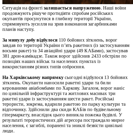
Ситуація на фронті
залишається напруженою
. Наші воїни
продовжують рішуче протидіяти спробам російських
окупантів просунутися в глибину території України,
спрямовують зусилля на зрив виконання загарбниками
планів наступу.
За минулу добу
відбулося
110 бойових зіткнень, ворог
завдав по території України п’ять ракетних (із застосуванням
восьми ракет) та 34 авіаційні удари (49 КАБами), застосував
381 дрон-камікадзе. Також ворог здійснив 2433 обстріли по
позиціях наших військ та населених пунктах із
використанням різних типів озброєння.
На Харківському напрямку
сьогодні відбулося 13 бойових
зіткнень. Окупанти наносили ракетні удари та били
керованими авіабомбами по Харкову. Загалом, ворог наніс
по цивільній інфраструктурі та житлових масивах три
ракетні удари із застосуванням шести ракет. Російські
терористи, зокрема, вдарили ракетою по парку культури та
відпочинку. Здійснили два скиди КАБів по будівельному
гіпермаркету, внаслідок цього виникла пожежа будівлі. У
результаті терористичних дій агресора постраждало мирне
населення, є загиблі, поранені та зниклі безвісти цивільні
люди.