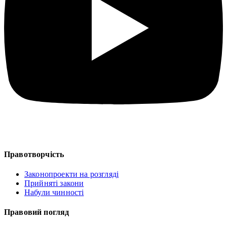
Правотворчість
Законопроекти на розгляді
Прийняті закони
Набули чинності
Правовий погляд