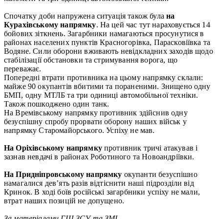
Спочатку доби напружена ситуація також була
на
Курахівському напрямку
. На цей час тут нараховується 14
бойових зіткнень. Загарбники намагаються просунутися в
районах населених пунктів Красногорівка, Парасковіївка та
Водяне. Сили оборони вживають невідкладних заходів щодо
стабілізації обстановки та стримування ворога, що
переважає.
Попередні втрати противника на цьому напрямку склали:
майже 90 окупантів вбитими та пораненими. Знищено одну
БМП, одну МТЛБ та три одиниці автомобільної техніки.
Також пошкоджено один танк.
На Времівському напрямку противник здійснив одну
безуспішну спробу прорвати оборону наших військ у
напрямку Старомайорського. Успіху не мав.
На Оріхівському напрямку
противник тричі атакував і
зазнав невдачі в районах Роботиного та Новоандріївки.
На Придніпровському напрямку
окупанти безуспішно
намагалися дев’ять разів відтіснити наші підрозділи від
Кринок. В ході боїв російські загарбники успіху не мали,
втрат наших позицій не допущено.
За матеріалами ГШ ЗСУ та ЗМІ