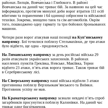
районах Липців, Вовчанська і Глибокого. В районі
Вовчанська на даний час триває бій. За наявною на цей час
інформацією, протягом минулої доби ворог втратив 111 осіб
вбитими та пораненими і 64 одиниці озброєння та військової
техніки. Зокрема, знищено танк та сім автомобілів. Окрім
того, пошкоджено одну гармату та три бойових броньованих
машини.
Чотири рази ворог атакував наші позиції
на Куп’янському
напрямку
. Бої точилися поблизу Стельмахівки, де три атаки
було відбито, ще одна - продовжується.
На Лиманському напрямку
за день російські війська 29
разів атакували українських захисників. В районах
населених пунктів Греківка, Невське, Макіївка, Терни
відбито 23 атаки, п’ять атак ворога триває. Також триває бій
в Серебрянському лісі.
На Сіверському напрямку
наші війська відбили 3 атаки
противника поблизу Верхньокам’янського та Виїмки.
Противник успіху не мав.
На Краматорському напрямку
зазнали невдачі п’ять спроб
загарбників просунутися поблизу Калинівки. На даний час
триває одне боєзіткнення.