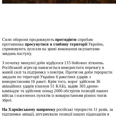
Сили оборони продовжують
протидіяти
спробам
противника
просунутися в глибину території
України,
спрямовують зусилля на зриві виконання окупантами
завдань наступу.
З початку минулої доби відбулося 135 бойових зіткнень.
Російський агресор намагається використати перевагу в
живій силі та підтримку з повітря. Протягом доби терористи
завдали по території України 6 ракетних ударів з
використанням 16 ракет. Крім того, ворог здійснив 36
авіаційних ударів (скинув 51 КАБ), задіяв 303 дрони-
камікадзе та здійснив понад 2600 обстрілів позицій наших
військ і населених пунктів із використанням різних типів
зброї.
На Харківському напрямку
російські терористи 11 разів, за
підтримки авіації, штурмували позиції наших підрозділів в