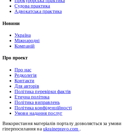
Прокурорська практика
Судова практика
Адвокатська практика
Новини
Україна
Міжнародні
Компаній
Про проект
Про нас
Редколегія
Контакти
Для авторів
Політика перевірки фактів
Етична політика
Політика виправлень
Політика конфіденційності
Умови надання послуг
Використання матеріалів порталу дозволяється за умови
гіперпосилання на
ukrainepravo.com
.