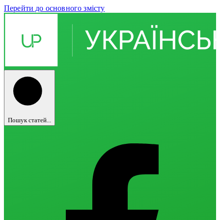
Перейти до основного змісту
Пошук статей...