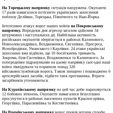
На Торецькому напрямку
ситуація напружена. Окупанти
17 разів намагалися потіснити українських захисників
поблизу Деліївки, Торецька, Північного та Нью-Йорка.
Інтенсивно атакує ворог наших воїнів
на Покровському
напрямку.
Впродовж дня агресор загалом здійснив 34
штурмових і наступальних дії. Найбільша активність
російських окупантів зберігається в районах Калинового,
Новоолександрівки, Воздвиженки, Євгенівки, Прогреса,
Яснобродівки, Уманського і Карлівки. 24 атаки українські
захисники вже відбили, ще 10 боєзіткнень тривають.
Зокрема, біля Євгенівки, Воздвиженки та Калинового. За
попередніми підрахунками на цьому напрямку сьогодні наші
воїни ліквідували та поранили понад 320
військовослужбовців ворога. Також знищено і пошкоджено 6
артилерійських засобів, підбито танк противника. Втрати
загарбників уточнюються.
На Курахівському напрямк
у
на цей час доби нараховується
12 бойових зіткнень. Окупанти намагалися безуспішно
просунутися в районах населених пунктів Красногорівка,
Георгіївка, Парасковіївка та Костянтинівка.
На Времівському напрямку
ворог провів чотири спроби