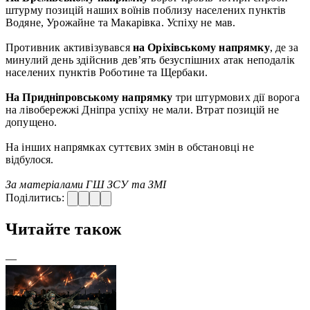
штурму позицій наших воїнів поблизу населених пунктів
Водяне, Урожайне та Макарівка. Успіху не мав.
Противник активізувався
на Оріхівському напрямку
, де за
минулий день здійснив дев’ять безуспішних атак неподалік
населених пунктів Роботине та Щербаки.
На Придніпровському напрямку
три штурмових дії ворога
на лівобережжі Дніпра успіху не мали. Втрат позицій не
допущено.
На інших напрямках суттєвих змін в обстановці не
відбулося.
За матеріалами ГШ ЗСУ та ЗМІ
Поділитись:
Читайте також
—