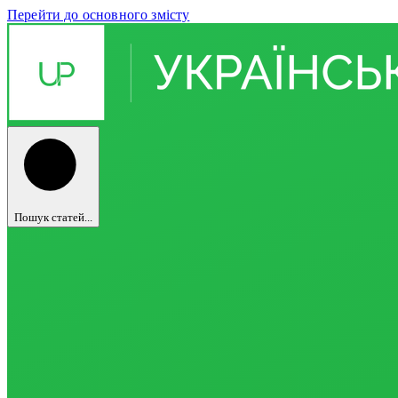
Перейти до основного змісту
Пошук статей...