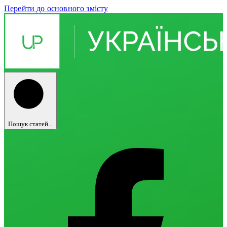
Перейти до основного змісту
Пошук статей...