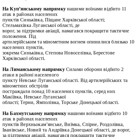
На Куп’янському напрямку
нашими воїнами відбито 11
атак в районах населених
пунктів Синьківка, Піщане Харківської області;
Стельмахівка Луганської області, де
ворог, за підтримки авіації, намагався покращити тактичне
положення. Під
артилерійським та мінометним вогнем опинилися близько 10
населених пунктів,
зокрема Синьківка, Степова Новоселівка, Берестове
Харківської області.
На Лиманському напрямк
у
Силами оборони відбито 2
атаки в районі населеного
пункту Невське Луганської області. Від артилерійських та
мінометних обстрілів
постраждали понад 10 населених пунктів, серед них
Макіївка, Невське Луганської
області; Терни, Ямполівка, Торське Донецької області.
На Бахмутському напрямку
нашими воїнами відбито 10
атак в районах населених
пунктів Верхньокам’янське, Виїмка, Спірне, Роздолівка,
Іванівське, Новий та Андріївка Донецької області, де ворог,
за підтримки авіації, намагався покращити тактичне