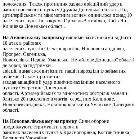
положення. Також противник завдав авіаційний удар в
районі населеного пункту Дружба Донецької області. Під
артилерійським та мінометним вогнем опинилося понад 10
населених пунктів, зокрема Оріхово-Василівка, Часів Яр,
Кліщіївка Донецької області.
На Авдіївському напрямку
нашими захисниками відбито
18 атак в районах
населених пунктів Олександропіль, Новоолександрівка,
Прогрес, Євгенівка,
Новоселівка Перша, Уманське, Нетайлове Донецької області,
де ворог, за підтримки
авіації, намагався витіснити наші підрозділи із займаних
рубежів. Також противник
завдав авіаційний удар північно-західніше населеного
пункту Очеретине Донецької
області. Артилерійських та мінометних обстрілів зазнали
близько 20 населених пунктів, серед них Калинове,
Новоолександрівка, Новопокровське та Уманське Донецької
області.
На Новопавлівському напрямку
Сили оборони
продовжують стримувати ворога в
районах населених пунктів Красногорівка, Костянтинівка,
Водяне та Урожайне