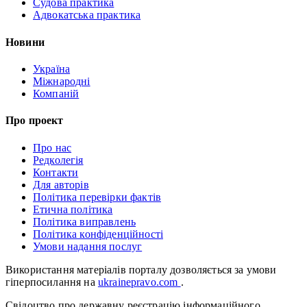
Судова практика
Адвокатська практика
Новини
Україна
Міжнародні
Компаній
Про проект
Про нас
Редколегія
Контакти
Для авторів
Політика перевірки фактів
Етична політика
Політика виправлень
Політика конфіденційності
Умови надання послуг
Використання матеріалів порталу дозволяється за умови
гіперпосилання на
ukrainepravo.com
.
Свідоцтво про державну реєстрацію інформаційного