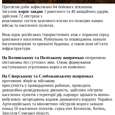
Протягом доби зафіксовано 64 бойових зіткнення.
Загалом,
ворог завдав
1 ракетного та 40 авіаційних ударів,
здійснив 72 обстріли з
реактивних систем залпового вогню по позиціях наших
військ та населених пунктах.
Внаслідок російських терористичних атак є поранені серед
цивільного населення. Руйнувань та пошкоджень зазнали
багатоповерхові та приватні будинки, а також інші об’єкти
інфраструктури.
На Волинському та Поліському напрямках
оперативна
обстановка без суттєвих змін. Ознак формування
наступальних угруповань ворога не виявлено.
На Сіверському та Слобожанському напрямках
противник зберігає військову
присутність у прикордонних районах, проводить
диверсійно-розвідувальну діяльність, здійснює обстріли
населених пунктів з території рф, нарощує щільність мінно-
вибухових загороджень вздовж державного кордону України.
Артилерійських та мінометних обстрілів ворога зазнали
понад 10 населених пунктів, серед них Білопілля, Хотінь,
Запсілля Сумської області.