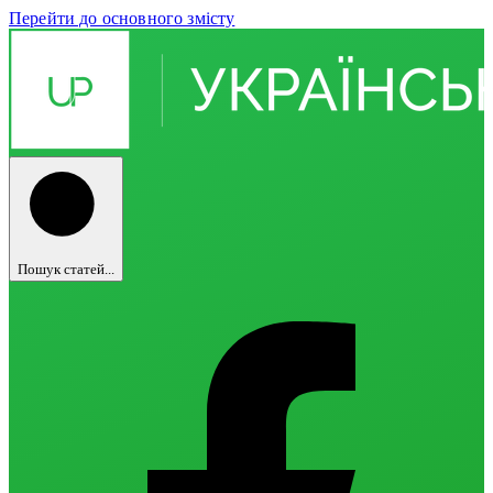
Перейти до основного змісту
Пошук статей...