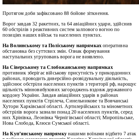
Протягом доби зафіксовано 88 бойове зіткнення.
Ворог завдав 32 ракетних, та 64 авіаційних удари, здійснив
60 обстрілів з реактивних систем залпового вогню по
позиціях наших військ та населених пунктах.
На Волинському та Поліському напрямках
оперативна
обстановка без суттєвих змін. Ознак формування
наступальних угруповань ворога не виявлено.
На Сіверському та Слобожанському напрямках
противник зберігає військову присутність у прикордонних
районах, проводить диверсійно-розвідувальну діяльність,
здійснює обстріли населених пунктів з території рф, нарощує
щільність мінновибухових загороджень вздовж державного
кордону України. Завдав авіаційних ударів в районах
населених пунктів Стрілеча, Синельникове та Вовчанські
Хутори Харківської області. Артилерійських та мінометних
обстрілів ворога зазнали понад 20 населених пунктів, серед
них Хрінівка, Леонівка Чернігівської області; Миропільське,
Нова Слобода, Клюси Сумської області.
На Куп’янському напрямку
нашими воїнами відбито 7 атак