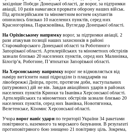
західніше Побєди Донецької області, де ворог, за підтримки
авіації, 10 разів намагався прорвати оборону наших військ.
Під артилерійським та мінометним вогнем окупантів
опинились близько 10 населених пунктів, серед них
Красногорівка, Парасковіївка, Вугледар Донецької області.
На Оріхівському напрямку
ворог, за підтримки авіації, 2
рази атакував позиції наших захисників в районі
Старомайорського Донецької області та Роботиного
Запорізької області. Артилерійських та мінометних обстрілів
зазнали близько 20 населених пунктів, серед них Малинівка,
Білогір’я, Роботине, П’ятихатки Запорізької області.
На Херсонському напрямку
ворог не відмовляється від
наміру витіснити наші підрозділи із плацдармів на
лівобережжі Дніпра, проте, протягом доби, наступальних
(штурмових) дій не вів. Завдав авіаційних ударів в районах
населених пунктів Кринки та Іванівка Херсонської області.
Артилерійських та мінометних обстрілів зазнали близько 20
населених пунктів, серед них Іванівка, Новотягинка,
Велетенське, Кізомис Херсонської області.
Учора
ворог наніс удари
по території України 34 ракетами
повітряного, наземного та морського базування. В результаті
протиповітряного бою знищено 21 повітряну ціль. Зокрема,