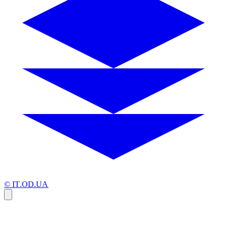
© IT.OD.UA