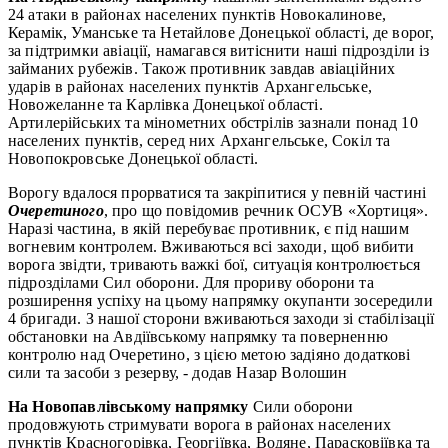
24 атаки в районах населених пунктів Новокалинове,
Керамік, Уманське та Нетайлове Донецької області, де ворог,
за підтримки авіації, намагався витіснити наші підрозділи із
займаних рубежів. Також противник завдав авіаційних
ударів в районах населених пунктів Архангельське,
Новожеланне та Карлівка Донецької області.
Артилерійських та мінометних обстрілів зазнали понад 10
населених пунктів, серед них Архангельське, Сокіл та
Новопокровське Донецької області.
Ворогу вдалося прорватися та закріпитися у певній частині
Очеретиного
, про що повідомив речник ОСУВ «Хортиця».
Наразі частина, в якій перебуває противник, є під нашим
вогневим контролем. Вживаються всі заходи, щоб вибити
ворога звідти, тривають важкі бої, ситуація контролюється
підрозділами Сил оборони. Для прориву оборони та
розширення успіху на цьому напрямку окупанти зосередили
4 бригади. З нашої сторони вживаються заходи зі стабілізації
обстановки на Авдіївському напрямку та поверненню
контролю над Очеретино, з цією метою задіяно додаткові
сили та засоби з резерву, - додав Назар Волошин
На Новопавлівському напрямку
Сили оборони
продовжують стримувати ворога в районах населених
пунктів Красногорівка, Георгіївка, Водяне, Парасковіївка та