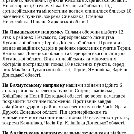
в районах населених пунктів Кислівка Харківської області;
Новоєгорівка, Стельмахівка Луганської області. Під
артилерійським та мінометним вогнем опинилися близько 10
населених пунктів, зокрема Синьківка, Степова
Новоселівка, Піщане Харківської області.
На Лиманському напрямку
Силами оборони відбито 12
атак в районах Невського, Серебрянського лісництва
Луганської області; Тернів Донецької області. Противник
завдав авіаційних ударів в районах населених пунктів Терни,
Ямполівка Донецької області та Серебрянського лісництва
Луганської області. Від артилерійських та мінометних
обстрілів постраждали понад 10 населених пунктів, серед
них Макіївка Луганської області; Терни, Ямполівка, Зарічне
Донецької області.
На Бахмутському напрямку
нашими воїнами відбито 6
атак в районах населених пунктів Спірне, Іванівське,
Кліщіївка та Новий Донецької області, де ворог намагався
покращити тактичне положення. Противник завдав
авіаційних ударів в районах населених пунктів Часів Яр та
Дружба Донецької області. Під артилерійським та
мінометним вогнем опинилося понад 10 населених пунктів,
зокрема Калинівка, Часів Яр, Кліщіївка Донецької області.
На Авдіївському напрямку
нашими захисниками відбито