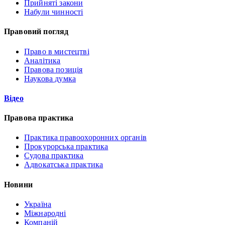
Прийняті закони
Набули чинності
Правовий погляд
Право в мистецтві
Аналітика
Правова позиція
Наукова думка
Відео
Правова практика
Практика правоохоронних органів
Прокурорська практика
Судова практика
Адвокатська практика
Новини
Україна
Міжнародні
Компаній