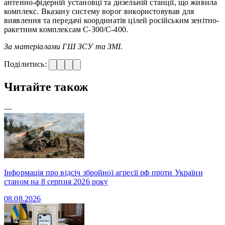
антенно-фідерній установці та дизельній станції, що живила
комплекс. Вказану систему ворог використовував для
виявлення та передачі координатів цілей російським зенітно-
ракетним комплексам С-300/С-400.
За матеріалами ГШ ЗСУ та ЗМІ.
Поділитись:
Читайте також
—
Інформація про відсіч збройної агресії рф проти України
станом на 8 серпня 2026 року
08.08.2026