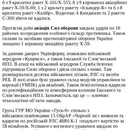
6 з 9 крилатих ракет Х-101/Х-555; 8 з 9 керованих авіаційних
ракет Х-59/Х-69; 1 з 2 крилату ракету «Іскандер-К» та 6 з 8
крилатих ракет «Калібр». Водночас 4 Кинджали та 2 ракети
С-300 збити не вдалося.
Протягом доби
авіація Сил оборони
завдала ударів по 16
районах зосередження особового складу противника. Також
силами та засобами протиповітряної оборони України
знищено 1 керовану авіаційну ракету Х-59.
За даними джерел Укрінформу, атаковано військовий
аеродром «Кущевск», а також Ільський та Слов’янський
НПЗ. В атаці на військовий аеродром Служба безпеки
підтримала Сили оборони і діяла спільно з ними. Там
розміщувалися десятки військових літаків, РЛС та засоби
РЕБ. В холі атаки було уражено склад модулів управління та
корекції (УМПК) для авіабомб. Також безпілотники вдарили
по ректифікаційним та атмосферним колонам Ільського та
Слов’янського НПЗ. Зазначається, що це — ключові
технологічні об‘єкти заводів.
Група ГУР МО України «Гуси-9» спільно з
військовослужбовцями 15 ОБрАР «Чорний ліс» виявили та
вдарили по російській РЛС 48Я6 К-1 «подльот» вартістю за
5$ мільйонів. Успішного вогневого ураження завдали по