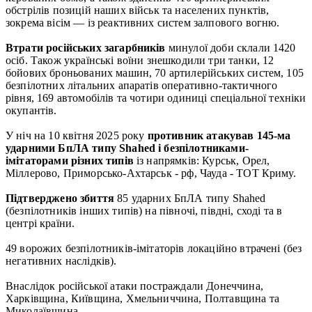
обстрілів позицій наших військ та населених пунктів,
зокрема вісім — із реактивних систем залпового вогню.
Втрати російських загарбників
минулої доби склали 1420
осіб. Також українські воїни знешкодили три танки, 12
бойових броньованих машин, 70 артилерійських систем, 105
безпілотних літальних апаратів оперативно-тактичного
рівня, 169 автомобілів та чотири одиниці спеціальної техніки
окупантів.
У ніч на 10 квітня 2025 року
противник атакував 145-ма
ударними БпЛА типу Shahed і безпілотниками-
імітаторами різних типів
із напрямків: Курськ, Орел,
Міллерово, Приморсько-Ахтарськ - рф, Чауда - ТОТ Криму.
Підтверджено збиття
85 ударних БпЛА типу Shahed
(безпілотників інших типів) на півночі, півдні, сході та в
центрі країни.
49 ворожих безпілотників-імітаторів локаційно втрачені (без
негативних наслідків).
Внаслідок російської атаки постраждали Донеччина,
Харківщина, Київщина, Хмельниччина, Полтавщина та
Миколаївщина.