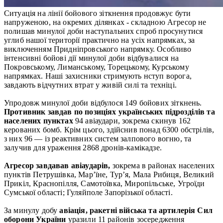
Ситуація на лінії бойового зіткнення продовжує бути
напруженою, на окремих ділянках - складною Агресор не
полишав минулої доби наступальних спроб просунутися
углиб нашої території практично на усіх напрямках, за
виключенням Придніпровського напрямку. Особливо
інтенсивні бойові дії минулої доби відбувалися на
Покровському, Лиманському, Торецькому, Курському
напрямках. Наші захисники стримують нступ ворога,
завдають відчутних втрат у живій силі та техніці.
Упродовж минулої доби відбулося 149 бойових зіткнень.
Противник завдав по позиціях українських підрозділів та
населених пунктах
94 авіаудари, зокрема скинув 162
керованих бомб. Крім цього, здійснив понад 6300 обстрілів,
з них 96 — із реактивних систем залпового вогню, та
залучив для ураження 2868 дронів-камікадзе.
Агресор завдавав авіаударів,
зокрема в районах населених
пунктів Петрушівка, Мар’їне, Тур’я, Мала Рибиця, Великий
Прикіл, Краснопілля, Самотоївка, Миропільське, Угроїди
Сумської області; Гуляйполе Запорізької області.
За минулу добу
авіація, ракетні війська та артилерія Сил
оборони України
уразили 11 районів зосередження