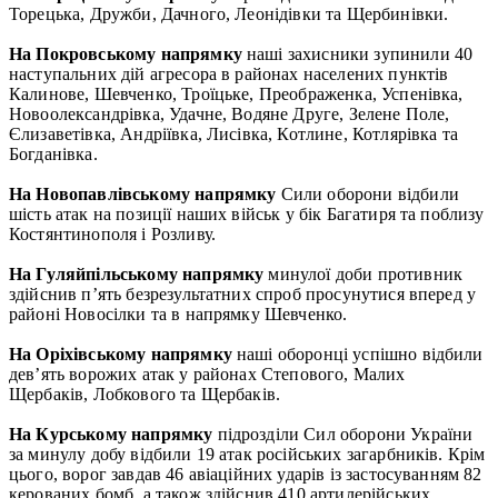
Торецька, Дружби, Дачного, Леонідівки та Щербинівки.
На Покровському напрямку
наші захисники зупинили 40
наступальних дій агресора в районах населених пунктів
Калинове, Шевченко, Троїцьке, Преображенка, Успенівка,
Новоолександрівка, Удачне, Водяне Друге, Зелене Поле,
Єлизаветівка, Андріївка, Лисівка, Котлине, Котлярівка та
Богданівка.
На Новопавлівському напрямку
Сили оборони відбили
шість атак на позиції наших військ у бік Багатиря та поблизу
Костянтинополя і Розливу.
На Гуляйпільському напрямку
минулої доби противник
здійснив п’ять безрезультатних спроб просунутися вперед у
районі Новосілки та в напрямку Шевченко.
На Оріхівському напрямку
наші оборонці успішно відбили
дев’ять ворожих атак у районах Степового, Малих
Щербаків, Лобкового та Щербаків.
На Курському напрямку
підрозділи Сил оборони України
за минулу добу відбили 19 атак російських загарбників. Крім
цього, ворог завдав 46 авіаційних ударів із застосуванням 82
керованих бомб, а також здійснив 410 артилерійських