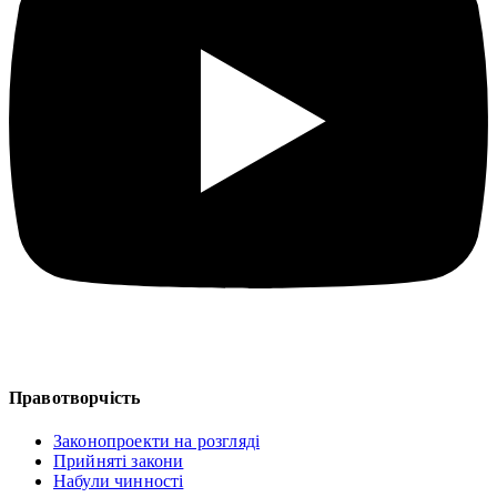
Правотворчість
Законопроекти на розгляді
Прийняті закони
Набули чинності