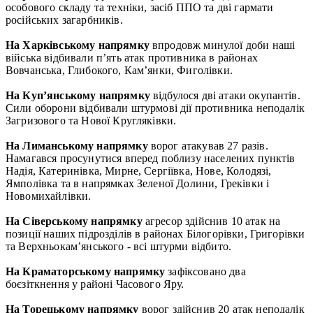
особового складу та техніки, засіб ППО та дві гармати
російських загарбників.
На Харківському напрямку
впродовж минулої доби наші
війська відбивали п’ять атак противника в районах
Вовчанська, Глибокого, Кам’янки, Фиголівки.
На Куп’янському напрямку
відбулося дві атаки окупантів.
Сили оборони відбивали штурмові дії противника неподалік
Загризового та Нової Кругляківки.
На Лиманському напрямку
ворог атакував 27 разів.
Намагався просунутися вперед поблизу населених пунктів
Надія, Катеринівка, Мирне, Сергіївка, Нове, Колодязі,
Ямполівка та в напрямках Зеленої Долини, Греківки і
Новомихайлівки.
На Сіверському напрямку
агресор здійснив 10 атак на
позиції наших підрозділів в районах Білогорівки, Григорівки
та Верхньокам’янського - всі штурми відбито.
На Краматорському напрямку
зафіксовано два
боєзіткнення у районі Часового Яру.
На Торецькому напрямку
ворог здійснив 20 атак неподалік