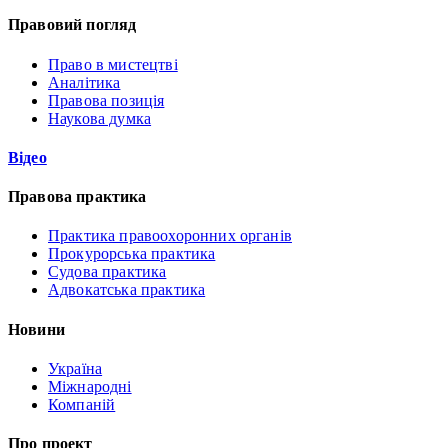
Правовий погляд
Право в мистецтві
Аналітика
Правова позиція
Наукова думка
Відео
Правова практика
Практика правоохоронних органів
Прокурорська практика
Судова практика
Адвокатська практика
Новини
Україна
Міжнародні
Компаній
Про проект