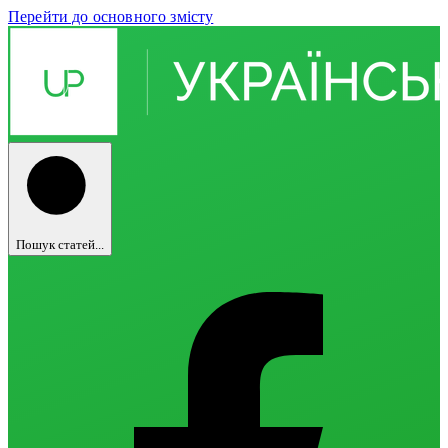
Перейти до основного змісту
Пошук статей...