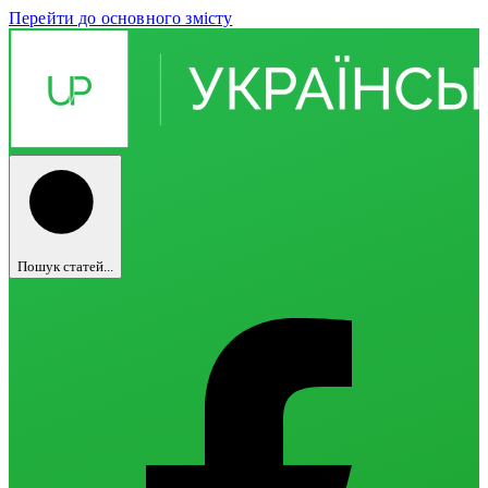
Перейти до основного змісту
Пошук статей...