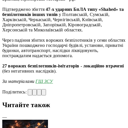
Підтверджено збиття
47-х ударних БпЛА типу «Shahed» та
безпілотників інших типів
у Полтавській, Сумській,
Харківській, Черкаській, Чернігівській, Київській,
Дніпропетровській, Запорізькій, Кіровоградській,
Херсонській та Миколаївській областях.
Через падіння збитих ворожих безпілотників у семи областях
України пошкоджено господарчі будівлі, установи, приватні
будинки, автотранспорт, наслідки ліквідовують,
постраждалим надається допомога.
27 ворожих безпілотників-імітаторів -
локаційно втрачені
(без негативних наслідків).
За матеріал
ами
ГШ ЗСУ
Поділитись:
Читайте також
—