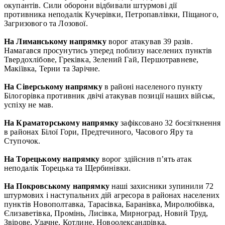
окупантів. Сили оборони відбивали штурмові дії
противника неподалік Кучерівки, Петропавлівки, Піщаного,
Загризового та Лозової.
На Лиманському напрямку
ворог атакував 39 разів.
Намагався просунутись уперед поблизу населених пунктів
Твердохлібове, Греківка, Зелений Гай, Першотравневе,
Макіївка, Терни та Зарічне.
На Сіверському напрямку
в районі населеного пункту
Білогорівка противник двічі атакував позиції наших військ,
успіху не мав.
На Краматорському напрямку
зафіксовано 32 боєзіткнення
в районах Білої Гори, Предтечиного, Часового Яру та
Ступочок.
На Торецькому напрямку
ворог здійснив п’ять атак
неподалік Торецька та Щербинівки.
На Покровському напрямку
наші захисники зупинили 72
штурмових і наступальних дій агресора в районах населених
пунктів Новополтавка, Тарасівка, Баранівка, Миролюбівка,
Єлизаветівка, Промінь, Лисівка, Мирноград, Новий Труд,
Звірове, Удачне, Котлине, Новоолександрівка,