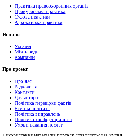
Практика правоохоронних органів
Прокурорська практика
Судова практика
Адвокатська практика
Новини
Україна
Міжнародні
Компаній
Про проект
Про нас
Редколегія
Контакти
Для авторів
Політика перевірки фактів
Етична політика
Політика виправлень
Політика конфіденційності
Умови надання послуг
Використання матеріалів порталу дозволяється за умови