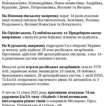
Нововасилівка, Новоандріївка, Новоєлизаветівка, Андріївка,
Курахове, Дачне, Петропавлівка, Ясинове та Янтарне.
На Новопавлівському напрямку
ворог 14 разів атакував
наші позиції поблизу Костянтинополя, Зеленівки, Розливу,
Роздольного, Великої Новосілки та Нескучного.
На Оріхівському, Гуляйпільському та Придніпровському
напрямках
з минулої доби бойових зіткнень не відбулось.
На Курському напрямку
підрозділи Сил оборони України
за минулу добу відбили 29 атак російських загарбників.
Противник здійснив 386 артилерійських обстрілів, з них 14 -
із реактивних систем залпового вогню.
Минулої доби
втрати російських загарбників
склали 1570
осіб, українські воїни знешкодили 10 танків, 18 бойових
броньованих машин, 28 артилерійських систем, 1 засіб ППО,
74 БпЛА оперативно-тактичного рівня, 61 автомобіль та 3
одиниці спеціальної техніки.
У ніч на 11 січня 2025 року
противник атакував 74-ма
ударними БпЛА типу «Shahed» і безпілотниками-
імітаторами різних типів
із напрямків Міллерово, Орел,
Брянськ, Приморсько-Ахтарськ - рф.