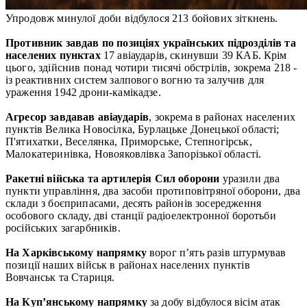
Упродовж минулої доби відбулося 213 бойових зіткнень.
Противник завдав по позиціях українських підрозділів та
населених пунктах
17 авіаударів, скинувши 39 КАБ. Крім
цього, здійснив понад чотири тисячі обстрілів, зокрема 218 -
із реактивних систем залпового вогню та залучив для
ураження 1942 дрони-камікадзе.
Агресор завдавав авіаударів
, зокрема в районах населених
пунктів Велика Новосілка, Бурлацьке Донецької області;
П'ятихатки, Веселянка, Приморське, Степногірськ,
Малокатеринівка, Новояковлівка Запорізької області.
Ракетні війська та артилерія Сил оборони
уразили два
пункти управління, два засоби протиповітряної оборони, два
склади з боєприпасами, десять районів зосередження
особового складу, дві станції радіоелектронної боротьби
російських загарбників.
На Харківському напрямку
ворог п’ять разів штурмував
позиції наших військ в районах населених пунктів
Вовчанськ та Стариця.
На Куп’янському напрямку
за добу відбулося вісім атак