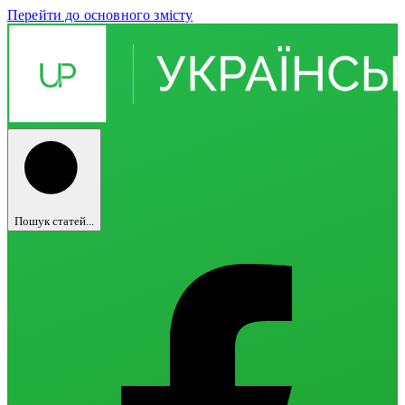
Перейти до основного змісту
Пошук статей...