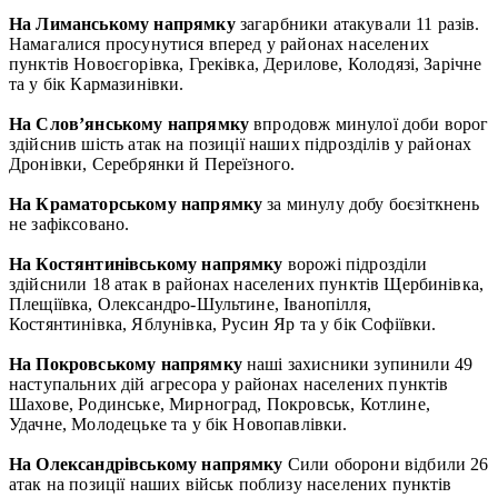
На Лиманському напрямку
загарбники атакували 11 разів.
Намагалися просунутися вперед у районах населених
пунктів Новоєгорівка, Греківка, Дерилове, Колодязі, Зарічне
та у бік Кармазинівки.
На Слов’янському напрямку
впродовж минулої доби ворог
здійснив шість атак на позиції наших підрозділів у районах
Дронівки, Серебрянки й Переїзного.
На Краматорському напрямку
за минулу добу боєзіткнень
не зафіксовано.
На Костянтинівському напрямку
ворожі підрозділи
здійснили 18 атак в районах населених пунктів Щербинівка,
Плещіївка, Олександро-Шультине, Іванопілля,
Костянтинівка, Яблунівка, Русин Яр та у бік Софіївки.
На Покровському напрямку
наші захисники зупинили 49
наступальних дій агресора у районах населених пунктів
Шахове, Родинське, Мирноград, Покровськ, Котлине,
Удачне, Молодецьке та у бік Новопавлівки.
На Олександрівському напрямку
Сили оборони відбили 26
атак на позиції наших військ поблизу населених пунктів