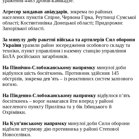
ураження 4485 дронів-камікадзе.
Агресор завдавав авіаударів
, зокрема по районах
населених пунктів Спірне, Червона Гірка, Реутинці Сумської
області; Костянтинівка Донецької області; Придорожнє
Запорізької області.
За минулу добу ракетні війська та артилерія Сил оборони
України
уразили район зосередження особового складу та
техніки, пункт управління і наземну станцію управління
БпЛА російських загарбників.
На Північно-Слобожанському напрямку
минулої доби
відбулося шість боєзіткнень. Противник здійснив 145
обстрілів, зокрема дев’ять – із реактивних систем залпового
вогню.
На Південно-Слобожанському напрямку
відбулося п’ять
боєзіткнень – ворог намагався йти вперед у районі
населеного пункту Приліпка та у бік Ізбицького й
Охрімівки.
На Куп’янському напрямку
минулої доби Сили оборони
відбили штурмову дію противника у районі Степової
Новоселівки.