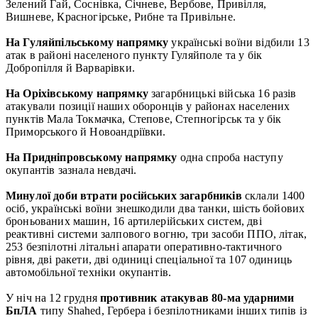
Зелений Гай, Соснівка, Січневе, Вербове, Привілля,
Вишневе, Красногірське, Рибне та Привільне.
На Гуляйпільському напрямку
українські воїни відбили 13
атак в районі населеного пункту Гуляйполе та у бік
Добропілля й Варварівки.
На Оріхівському напрямку
загарбницькі війська 16 разів
атакували позиції наших оборонців у районах населених
пунктів Мала Токмачка, Степове, Степногірськ та у бік
Приморського й Новоандріївки.
На Придніпровському напрямку
одна спроба наступу
окупантів зазнала невдачі.
Минулої доби втрати російських загарбників
склали 1400
осіб, українські воїни знешкодили два танки, шість бойових
броньованих машин, 16 артилерійських систем, дві
реактивні системи залпового вогню, три засоби ППО, літак,
253 безпілотні літальні апарати оперативно-тактичного
рівня, дві ракети, дві одиниці спеціальної та 107 одиниць
автомобільної техніки окупантів.
У ніч на 12 грудня
противник атакував 80-ма ударними
БпЛА
типу Shahed, Гербера і безпілотниками інших типів із