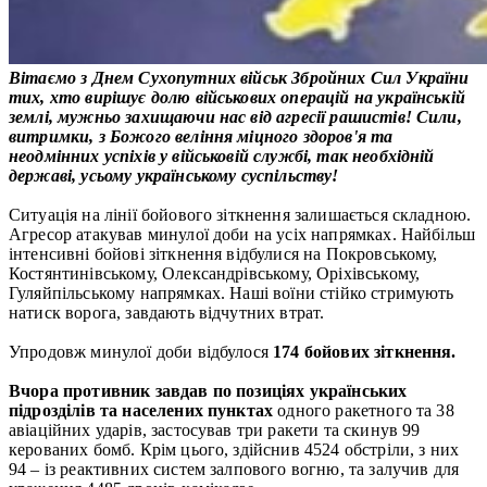
Вітаємо з Днем Сухопутних військ Збройних Сил України
тих, хто вирішує долю військових операцій на українській
землі, мужньо захищаючи нас від агресії рашистів! Сили,
витримки, з Божого веління міцного здоров'я та
неодмінних успіхів у військовій службі, так необхідній
державі, усьому українському суспільству!
Ситуація на лінії бойового зіткнення залишається складною.
Агресор атакував минулої доби на усіх напрямках. Найбільш
інтенсивні бойові зіткнення відбулися на Покровському,
Костянтинівському, Олександрівському, Оріхівському,
Гуляйпільському напрямках. Наші воїни стійко стримують
натиск ворога, завдають відчутних втрат.
Упродовж минулої доби відбулося
174 бойових зіткнення.
Вчора противник завдав по позиціях українських
підрозділів та населених пунктах
одного ракетного та 38
авіаційних ударів, застосував три ракети та скинув 99
керованих бомб. Крім цього, здійснив 4524 обстріли, з них
94 – із реактивних систем залпового вогню, та залучив для