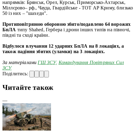
напрямків: Брянськ, Орел, Курськ, Приморсько-Ахтарськ,
Міллєрово– рф., Чауда, Гвардійське - ТОТ АР Криму, близько
50 із них – "шахеди".
Протиповітряною обороною збито/подавлено 64 ворожих
БпЛА
типу Shahed, Гербера і дрони інших типів на півночі,
півдні та сході країни.
Відбулося влучання 12 ударних БпЛА на 8 локаціях, а
також падіння збитих (уламки) на 3 локаціях.
За матеріалами
ГШ ЗСУ,
Командування Повітряних Сил
ЗСУ
Поділитись:
Читайте також
—