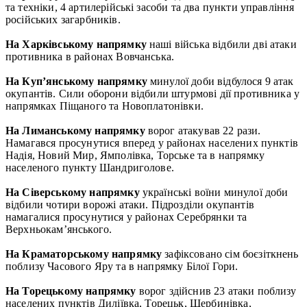
та техніки, 4 артилерійські засоби та два пункти управління
російських загарбників.
На Харківському напрямку
наші війська відбили дві атаки
противника в районах Вовчанська.
На Куп’янському напрямку
минулої доби відбулося 9 атак
окупантів. Сили оборони відбили штурмові дії противника у
напрямках Піщаного та Новоплатонівки.
На Лиманському напрямку
ворог атакував 22 рази.
Намагався просунутися вперед у районах населених пунктів
Надія, Новий Мир, Ямполівка, Торське та в напрямку
населеного пункту Шандриголове.
На Сіверському напрямку
українські воїни минулої доби
відбили чотири ворожі атаки. Підрозділи окупантів
намагалися просунутися у районах Серебрянки та
Верхньокам’янського.
На Краматорському напрямку
зафіксовано сім боєзіткнень
поблизу Часового Яру та в напрямку Білої Гори.
На Торецькому напрямку
ворог здійснив 23 атаки поблизу
населених пунктів Диліївка, Торецьк, Щербинівка,