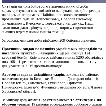
Ситуація на лінії бойовоого зіткнення минулої доби
характеризувалася активізацією наступальних дій агресора
на окремих напрямках. Найбільш високою активність
противника була на Покровському, Новопавлівському,
Лиманському, Курському, Торецькому напрямках. Наші
захисники дають рішучу відповідь ворогу, спричиняють
значних втрат у живій силі та техніці.
Упродовж минулої доби відбулося 209 бойових зіткнень.
Противник завдав по позиціях українських підрозділів та
населених пунктах
78 авіаційних ударів, скинув 124
керовані бомби. Крім цього, здійснив понад 5200 обстрілів, з
них 108 – із реактивних систем залпового вогню, та залучив
для ураження 3135 дронів-камікадзе.
Агресор завдавав авіаційних ударів
, зокрема по районах
населених пунктів Козацьке, Новопіль Донецької області;
Новозлатопіль, Ольгівське, Гуляйполе, Приютне,
Приморське, Білогір’я, Чумацьке Запорізької області; Львове
Херсонської області.
За минулу добу
авіація, ракетні війська та артилерія Сил
оборони
уразили 19 районів зосередження особового складу