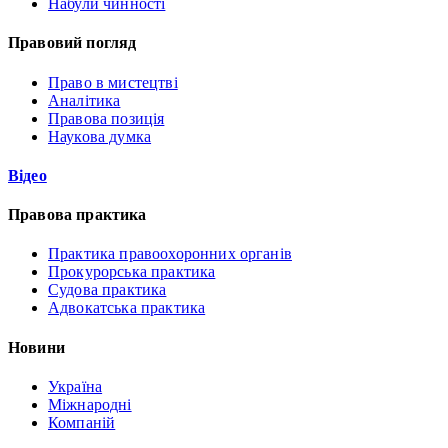
Набули чинності
Правовий погляд
Право в мистецтві
Аналітика
Правова позиція
Наукова думка
Відео
Правова практика
Практика правоохоронних органів
Прокурорська практика
Судова практика
Адвокатська практика
Новини
Україна
Міжнародні
Компаній