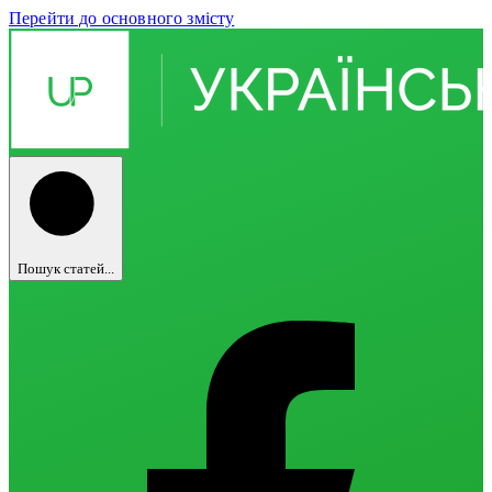
Перейти до основного змісту
Пошук статей...