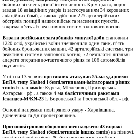
бойових зіткнень різної інтенсивності. Крім цього, ворог
завдав 18 авіаційних ударів із застосуванням 34 керованих
авіаційних бомб, а також здійснив 225 артилерійських
обстрілів позицій наших військ та населених пунктів,
зокрема п’ять - із реактивних систем залпового вогню.
Втрати російських загарбників минулої доби
становили
1220 осіб, українські воїни знешкодили один танк, п’ять
бойових броньованих машин, 42 артилерійські системи, три
реактивні системи залпового вогню, 72 безпілотні літальні
апарати оперативно-тактичного рівня та 106 автомобілів
окупантів.
У ніч на 13 червня
противник атакував 55-ма ударними
БпЛА типу Shahed і безпілотниками-імітаторами різних
типів
із напрямків: Курськ, Міллерово, Приморсько-
Ахтарськ - рф., а також
4-ма балістичними ракетами
Іскандер-М/KN-23
із Воронезької та Ростовської обл. - рф.
Основні напрямки повітряного удару - Харківщина,
Донеччина та Дніпропетровщина.
Протиповітряною обороною знешкоджено 43 ворожі
БпЛА типу Shahed (безпілотників інших типів)
на півночі,
сході та півдні країни: 28 збито вогневими засобами