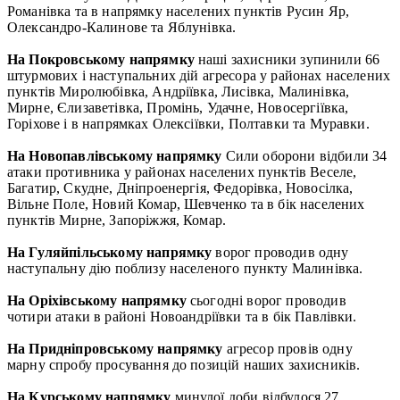
Романівка та в напрямку населених пунктів Русин Яр,
Олександро-Калинове та Яблунівка.
На Покровському напрямку
наші захисники зупинили 66
штурмових і наступальних дій агресора у районах населених
пунктів Миролюбівка, Андріївка, Лисівка, Малинівка,
Мирне, Єлизаветівка, Промінь, Удачне, Новосергіївка,
Горіхове і в напрямках Олексіївки, Полтавки та Муравки.
На Новопавлівському напрямку
Сили оборони відбили 34
атаки противника у районах населених пунктів Веселе,
Багатир, Скудне, Дніпроенергія, Федорівка, Новосілка,
Вільне Поле, Новий Комар, Шевченко та в бік населених
пунктів Мирне, Запоріжжя, Комар.
На Гуляйпільському напрямку
ворог проводив одну
наступальну дію поблизу населеного пункту Малинівка.
На Оріхівському напрямку
сьогодні ворог проводив
чотири атаки в районі Новоандріївки та в бік Павлівки.
На Придніпровському напрямку
агресор провів одну
марну спробу просування до позицій наших захисників.
На Курському напрямку
минулої доби відбулося 27