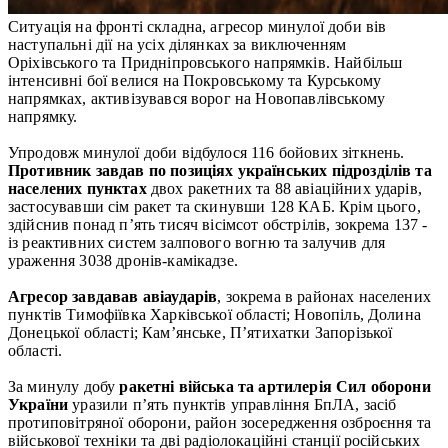
Ситуація на фронті складна, агресор минулої доби вів
наступальні дії на усіх ділянках за виключенням
Оріхівського та Придніпровського напрямків. Найбільш
інтенсивні бої велися на Покровському та Курському
напрямках, активізувався ворог на Новопавлівському
напрямку.
Упродовж минулої доби відбулося 116 бойових зіткнень.
Противник завдав по позиціях українських підрозділів та
населених пунктах
двох ракетних та 88 авіаційних ударів,
застосувавши сім ракет та скинувши 128 КАБ. Крім цього,
здійснив понад п’ять тисяч вісімсот обстрілів, зокрема 137 -
із реактивних систем залпового вогню та залучив для
ураження 3038 дронів-камікадзе.
Агресор завдавав авіаударів
, зокрема в районах населених
пунктів Тимофіївка Харківської області; Новопіль, Долина
Донецької області; Кам’янське, П’ятихатки Запорізької
області.
За минулу добу
ракетні війська та артилерія Сил оборони
України
уразили п’ять пунктів управління БпЛА, засіб
протиповітряної оборони, район зосередження озброєння та
військової техніки та дві радіолокаційні станції російських