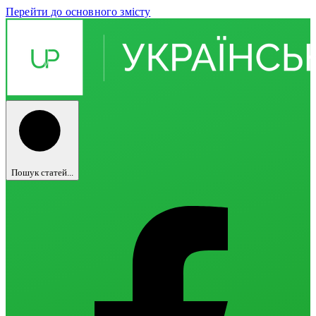
Перейти до основного змісту
Пошук статей...