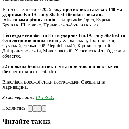
У ніч на 13 лютого 2025 року
противник атакував 140-ма
ударними БпЛА типу Shahed і безпілотниками-
імітаторами різних типів
із напрямків: Орел, Курськ,
Брянськ, Шаталово, Приморсько-Ахтарськ - рф.
Підтверджено збиття 85-ти ударних БпЛА типу Shahed та
безпілотників інших типів
у Харківській, Полтавській,
Сумській, Черкаській, Чернігівській, Кіровоградській,
Дніпропетровській, Миколаївській, Херсонській та Одеській
областях.
52 ворожих безпілотники-імітатори
локаційно втрачені
(без негативних наслідків).
Внаслідок ворожої атаки постраждали Одещина та
Харківщина.
За матеріалами
ГШ ЗСУ.
Поділитись:
Читайте також