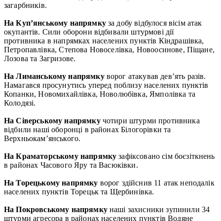
загарбників.
На Куп’янському напрямку
за добу відбулося вісім атак
окупантів. Сили оборони відбивали штурмові дії
противника в напрямках населених пунктів Кіндрашівка,
Петропавлівка, Степова Новоселівка, Новоосинове, Піщане,
Лозова та Загризове.
На Лиманському напрямку
ворог атакував дев’ять разів.
Намагався просунутись уперед поблизу населених пунктів
Копанки, Новомихайлівка, Новолюбівка, Ямполівка та
Колодязі.
На Сіверському напрямку
чотири штурми противника
відбили наші оборонці в районах Білогорівки та
Верхньокам’янського.
На Краматорському напрямку
зафіксовано сім боєзіткнень
в районах Часового Яру та Васюківки.
На Торецькому напрямку
ворог здійснив 11 атак неподалік
населених пунктів Торецьк та Щербинівка.
На Покровському напрямку
наші захисники зупинили 34
штурми агресора в районах населених пунктів Водяне