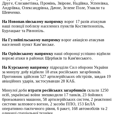
Друге, Єлизаветівка, Промінь, Звірове, Надіївка, Успенівка,
Андріївка, Олександрівка, Дачне, Зелене Поле, Улакли та
Шевченко.
На Новопавлівському напрямку
ворог 17 разів атакував
наші позиції поблизу населених пунктів Костянтинопіль,
Бурлацьке та Рівнопіль.
На Гуляйпільському напрямку
ворог авіацією атакував
населений пункт Кам’янське.
На Оріхівському напрямку
наші оборонці успішно відбили
ворожі атаки в районах Щербаків та Кам'янського.
На Курському напрямку
підрозділи Сил оборони України
за минулу добу відбили 18 атак російських загарбників.
Противник здійснив 527 артилерійських обстрілів, завдав 19
авіаційних ударів, застосувавши 28 КАБ.
Минулої доби
втрати російських загарбників
склали 1250
осіб, українські воїни знешкодили 17 танків, 23 бойових
броньованих машини, 58 артилерійських систем, 2 реактивні
системи залпового вогню, 2 засоби ППО, 153 БпЛА
оперативно-тактичного рівня, 6 ракет, 168 автомобілів та 2
одиниці спеціальної техніки.