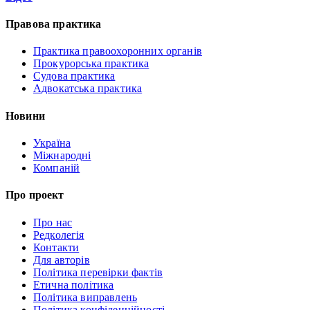
Правова практика
Практика правоохоронних органів
Прокурорська практика
Судова практика
Адвокатська практика
Новини
Україна
Міжнародні
Компаній
Про проект
Про нас
Редколегія
Контакти
Для авторів
Політика перевірки фактів
Етична політика
Політика виправлень
Політика конфіденційності