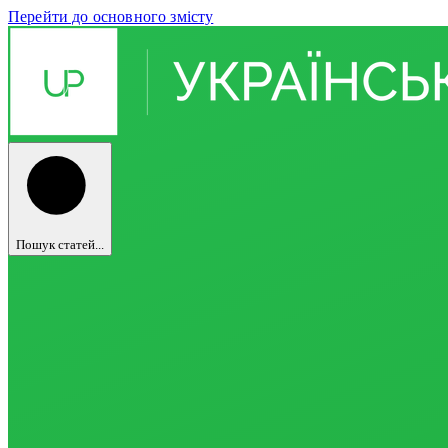
Перейти до основного змісту
Пошук статей...