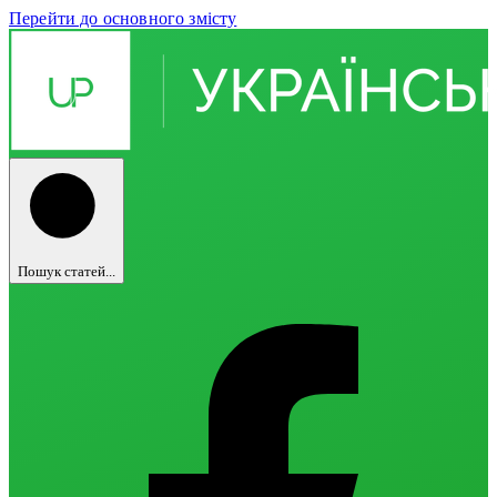
Перейти до основного змісту
Пошук статей...