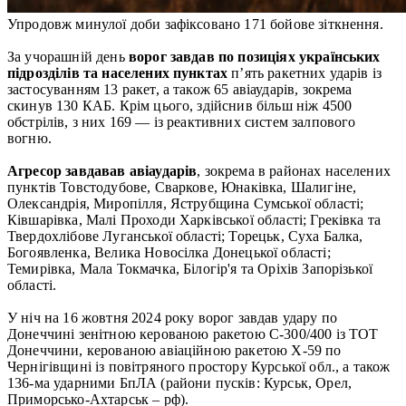
Упродовж минулої доби зафіксовано 171 бойове зіткнення.
За учорашній день
ворог завдав по позиціях українських
підрозділів та населених пунктах
п’ять ракетних ударів із
застосуванням 13 ракет, а також 65 авіаударів, зокрема
скинув 130 КАБ. Крім цього, здійснив більш ніж 4500
обстрілів, з них 169 — із реактивних систем залпового
вогню.
Агресор завдавав авіаударів
, зокрема в районах населених
пунктів Товстодубове, Сваркове, Юнаківка, Шалигіне,
Олександрія, Миропілля, Яструбщина Сумської області;
Ківшарівка, Малі Проходи Харківської області; Греківка та
Твердохлібове Луганської області; Торецьк, Суха Балка,
Богоявленка, Велика Новосілка Донецької області;
Темирівка, Мала Токмачка, Білогір'я та Оріхів Запорізької
області.
У ніч на 16 жовтня 2024 року ворог завдав удару по
Донеччині зенітною керованою ракетою С-300/400 із ТОТ
Донеччини, керованою авіаційною ракетою Х-59 по
Чернігівщині із повітряного простору Курської обл., а також
136-ма ударними БпЛА (райони пусків: Курськ, Орел,
Приморсько-Ахтарськ – рф).