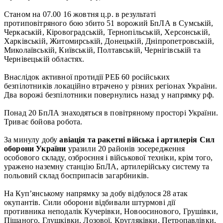
Станом на 07.00 16 жовтня ц.р. в результаті
протиповітряного бою збито 51 ворожий БпЛА в Сумській,
Черкаській, Кіровоградській, Тернопільській, Херсонській,
Харківській, Житомирській, Донецькій, Дніпропетровській,
Миколаївській, Київській, Полтавській, Чернігівській та
Чернівецькій областях.
Внаслідок активної протидії РЕБ 60 російських
безпілотників локаційно втрачено у різних регіонах України.
Два ворожі безпілотники повернулись назад у напрямку рф.
Понад 20 БпЛА знаходяться в повітряному просторі України.
Триває бойова робота.
За минулу добу
а
віація та ракетні війська і артилерія Сил
оборони України
уразили 20 районів зосередження
особового складу, озброєння і військової техніки, крім того,
уражено наземну станцію БпЛА, артилерійську систему та
польовий склад боєприпасів загарбників.
На Куп’янському напрямку за добу відбулося 28 атак
окупантів. Сили оборони відбивали штурмові дії
противника неподалік Кучерівки, Новоосинового, Грушівки,
Піщаного, Глушківки, Лозової, Кругляківки, Петропавлівки,