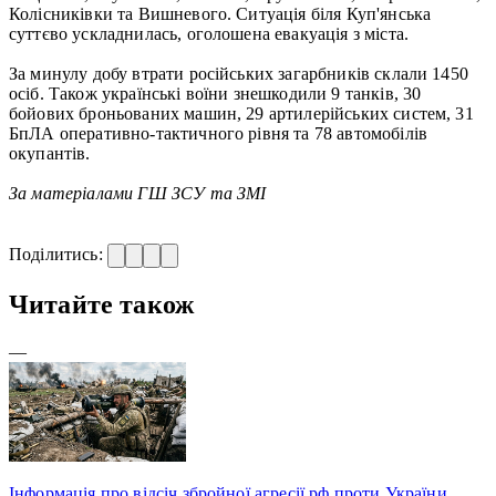
Колісниківки та Вишневого. Ситуація біля Куп'янська
суттєво ускладнилась, оголошена евакуація з міста.
За минулу добу втрати російських загарбників склали 1450
осіб. Також українські воїни знешкодили 9 танків, 30
бойових броньованих машин, 29 артилерійських систем, 31
БпЛА оперативно-тактичного рівня та 78 автомобілів
окупантів.
За матеріалами ГШ ЗСУ та ЗМІ
Поділитись:
Читайте також
—
Інформація про відсіч збройної агресії рф проти України