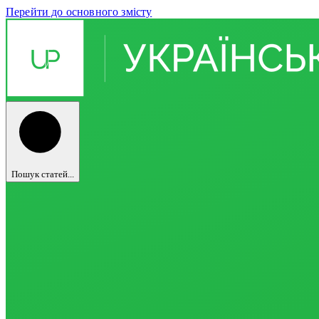
Перейти до основного змісту
Пошук статей...